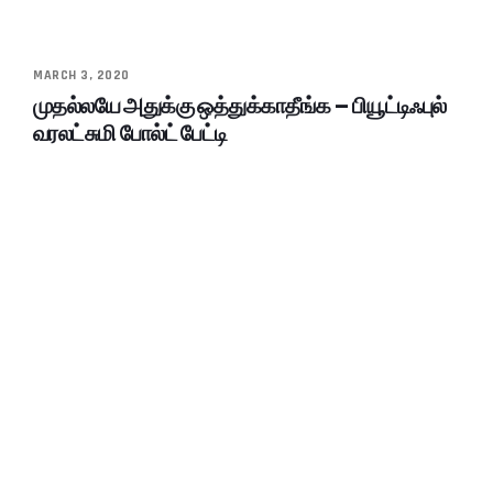
MARCH 3, 2020
முதல்லயே அதுக்கு ஒத்துக்காதீங்க – பியூட்டிஃபுல்
வரலட்சுமி போல்ட் பேட்டி