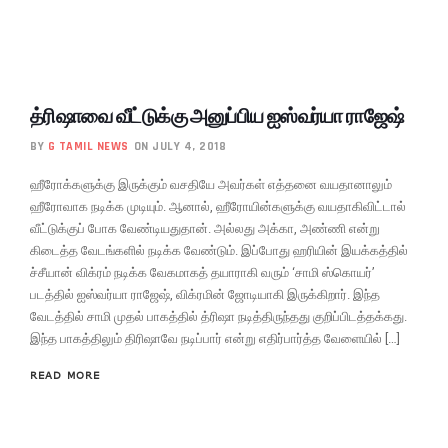
த்ரிஷாவை வீட்டுக்கு அனுப்பிய ஐஸ்வர்யா ராஜேஷ்
BY
G TAMIL NEWS
ON JULY 4, 2018
ஹீரோக்களுக்கு இருக்கும் வசதியே அவர்கள் எத்தனை வயதானாலும்
ஹீரோவாக நடிக்க முடியும். ஆனால், ஹீரோயின்களுக்கு வயதாகிவிட்டால்
வீட்டுக்குப் போக வேண்டியதுதான். அல்லது அக்கா, அண்ணி என்று
கிடைத்த வேடங்களில் நடிக்க வேண்டும். இப்போது ஹரியின் இயக்கத்தில்
ச்சீயான் விக்ரம் நடிக்க வேகமாகத் தயாராகி வரும் ‘சாமி ஸ்கொயர்’
படத்தில் ஐஸ்வர்யா ராஜேஷ், விக்ரமின் ஜோடியாகி இருக்கிறார். இந்த
வேடத்தில் சாமி முதல் பாகத்தில் த்ரிஷா நடித்திருந்தது குறிப்பிடத்தக்கது.
இந்த பாகத்திலும் திரிஷாவே நடிப்பார் என்று எதிர்பார்த்த வேளையில் […]
READ MORE