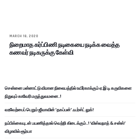
MARCH 18, 2020
நிறைமாத கர்ப்பிணி நடிகையை நடிக்க வைத்த
கணவர் நடிகருக்கு கேள்வி
சென்னை பன்னாட்டு விமான நிலையத்தில் உயிர்காக்கும் ஏ.இ.டி கருவிகளை
நிறுவும் காவேரி மருத்துவமனை..!
வரவேற்பைப் பெறும் ஜீவாவின் ‘தகப்பன்’ ஃபர்ஸ்ட் லுக்!
நம்பிக்கையுடன் பயணித்தால் வெற்றி கிடைக்கும்..! ‘விஸ்வநாத் & சன்ஸ்’
விழாவில் சூர்யா