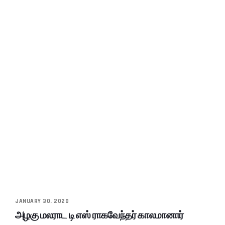
JANUARY 30, 2020
அழகு மலராட டி எஸ் ராகவேந்தர் காலமானார்