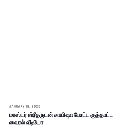
JANUARY 19, 2020
மாஸ்டர் ஸ்ரீதருடன் சாயிஷா போட்ட குத்தாட்ட
வைரல் வீடியோ