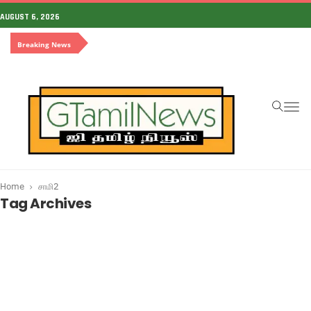
AUGUST 6, 2026
Breaking News
To
na
Home
சாமி2
Tag Archives