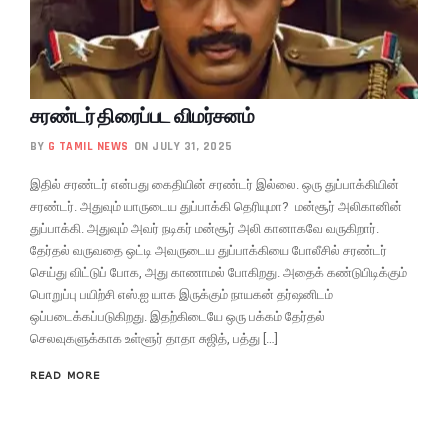
சரண்டர் திரைப்பட விமர்சனம்
BY
G TAMIL NEWS
ON JULY 31, 2025
இதில் சரண்டர் என்பது கைதியின் சரண்டர் இல்லை. ஒரு துப்பாக்கியின்
சரண்டர். அதுவும் யாருடைய துப்பாக்கி தெரியுமா? மன்சூர் அலிகானின்
துப்பாக்கி. அதுவும் அவர் நடிகர் மன்சூர் அலி கானாகவே வருகிறார்.
தேர்தல் வருவதை ஒட்டி அவருடைய துப்பாக்கியை போலீசில் சரண்டர்
செய்து விட்டுப் போக, அது காணாமல் போகிறது. அதைக் கண்டுபிடிக்கும்
பொறுப்பு பயிற்சி எஸ்.ஐ யாக இருக்கும் நாயகன் தர்ஷனிடம்
ஒப்படைக்கப்படுகிறது. இதற்கிடையே ஒரு பக்கம் தேர்தல்
செலவுகளுக்காக உள்ளூர் தாதா சுஜித், பத்து […]
READ MORE