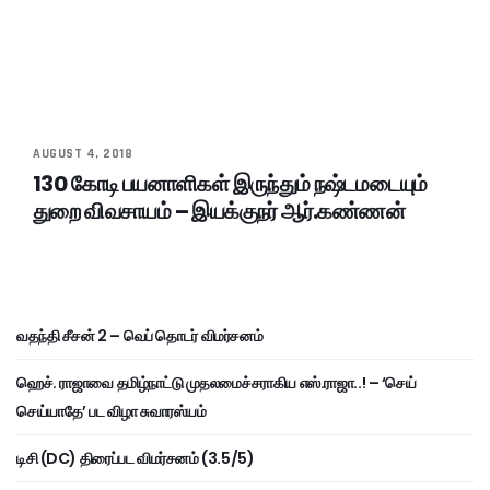
AUGUST 4, 2018
130 கோடி பயனாளிகள் இருந்தும் நஷ்டமடையும்
துறை விவசாயம் – இயக்குநர் ஆர்.கண்ணன்
வதந்தி சீசன் 2 – வெப் தொடர் விமர்சனம்
ஹெச். ராஜாவை தமிழ்நாட்டு முதலமைச்சராகிய எஸ்.ராஜா..! – ‘செய்
செய்யாதே’ பட விழா சுவாரஸ்யம்
டிசி (DC) திரைப்பட விமர்சனம் (3.5/5)