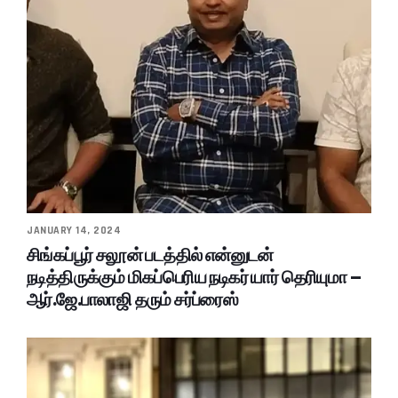
JANUARY 14, 2024
சிங்கப்பூர் சலூன் படத்தில் என்னுடன்
நடித்திருக்கும் மிகப்பெரிய நடிகர் யார் தெரியுமா –
ஆர்.ஜே.பாலாஜி தரும் சர்ப்ரைஸ்