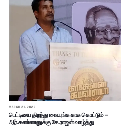
MARCH 21, 2023
பெட்டியை திறந்து வையுங்க காசு கொட்டும் –
ஆர்.கண்ணனுக்கு கே.ராஜன் வாழ்த்து