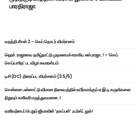
பாரதிராஜா
வதந்தி சீசன் 2 – வெப் தொடர் விமர்சனம்
ஹெச். ராஜாவை தமிழ்நாட்டு முதலமைச்சராகிய எஸ்.ராஜா..! – ‘செய்
செய்யாதே’ பட விழா சுவாரஸ்யம்
டிசி (DC) திரைப்பட விமர்சனம் (3.5/5)
சென்னை பன்னாட்டு விமான நிலையத்தில் உயிர்காக்கும் ஏ.இ.டி கருவிகளை
நிறுவும் காவேரி மருத்துவமனை..!
வரவேற்பைப் பெறும் ஜீவாவின் ‘தகப்பன்’ ஃபர்ஸ்ட் லுக்!