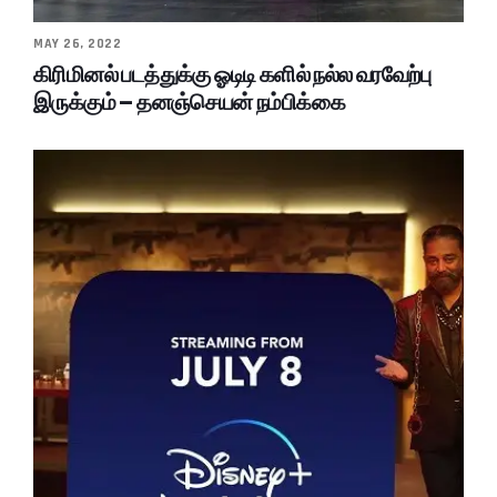
MAY 26, 2022
கிரிமினல் படத்துக்கு ஓடிடி களில் நல்ல வரவேற்பு
இருக்கும் – தனஞ்செயன் நம்பிக்கை