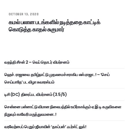
OCTOBER 13, 2020
கமல் பலான படங்களில் நடித்ததை காட்டிக்
கொடுத்த காதல் சுகுமார்
வதந்தி சீசன் 2 – வெப் தொடர் விமர்சனம்
ஹெச். ராஜாவை தமிழ்நாட்டு முதலமைச்சராகிய எஸ்.ராஜா..! – ‘செய்
செய்யாதே’ பட விழா சுவாரஸ்யம்
டிசி (DC) திரைப்பட விமர்சனம் (3.5/5)
சென்னை பன்னாட்டு விமான நிலையத்தில் உயிர்காக்கும் ஏ.இ.டி கருவிகளை
நிறுவும் காவேரி மருத்துவமனை..!
வரவேற்பைப் பெறும் ஜீவாவின் ‘தகப்பன்’ ஃபர்ஸ்ட் லுக்!