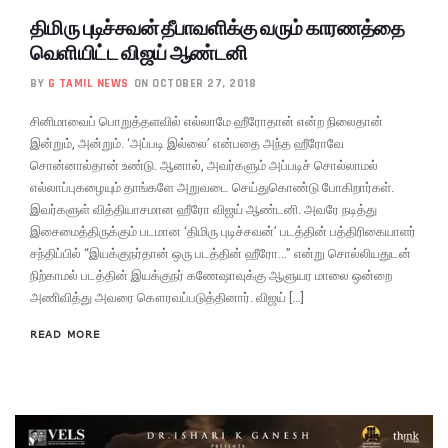
திமிரு புடிச்சவன் தீபாவளிக்கு வரும் காரணத்தை
வெளியிட்ட விஜய் ஆண்டனி
BY
G TAMIL NEWS
ON OCTOBER 27, 2018
சினிமாவைப் பொறுத்தளவில் எல்லாமே ஹீரோதான் என்ற நிலைதான்
இன்றும், அன்றும். ‘அப்படி இல்லை’ என்பதை அந்த ஹீரோவே
சொன்னால்தான் உண்டு. ஆனால், அவர்களும் அப்படிச் சொல்லாமல்
எல்லாப்புகழையும் தாங்களே அறுவடை செய்துகொண்டு போகிறார்கள்.
இவர்களுள் வித்தியாசமான ஹீரோ விஜய் ஆண்டனி. அவரே நடித்து
இசைமைத்திருக்கும் படமான ‘திமிரு புடிச்சவன்’ படத்தின் பத்திரிகையாளர்
சந்திப்பில் “இயக்குநர்தான் ஒரு படத்தின் ஹீரோ…” என்று சொல்லியதுடன்
நிற்காமல் படத்தின் இயக்குநர் கணேஷாவுக்கு ஆளுயர மாலை ஒன்றை
அணிவித்து அவரை கௌரவப்படுத்தினார். விஜய் […]
READ MORE