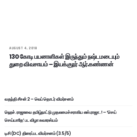
AUGUST 4, 2018
130 கோடி பயனாளிகள் இருந்தும் நஷ்டமடையும்
துறை விவசாயம் – இயக்குநர் ஆர்.கண்ணன்
வதந்தி சீசன் 2 – வெப் தொடர் விமர்சனம்
ஹெச். ராஜாவை தமிழ்நாட்டு முதலமைச்சராகிய எஸ்.ராஜா..! – ‘செய்
செய்யாதே’ பட விழா சுவாரஸ்யம்
டிசி (DC) திரைப்பட விமர்சனம் (3.5/5)