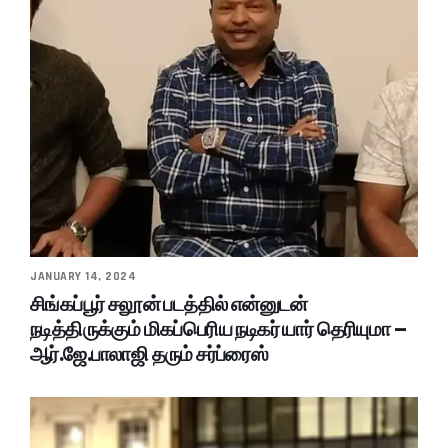
JANUARY 14, 2024
சிங்கப்பூர் சலூன் படத்தில் என்னுடன்
நடித்திருக்கும் மிகப்பெரிய நடிகர் யார் தெரியுமா –
ஆர்.ஜே.பாலாஜி தரும் சர்ப்ரைஸ்