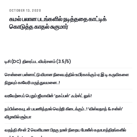
OCTOBER 13, 2020
கமல் பலான படங்களில் நடித்ததை காட்டிக்
கொடுத்த காதல் சுகுமார்
டிசி (DC) திரைப்பட விமர்சனம் (3.5/5)
சென்னை பன்னாட்டு விமான நிலையத்தில் உயிர்காக்கும் ஏ.இ.டி கருவிகளை
நிறுவும் காவேரி மருத்துவமனை..!
வரவேற்பைப் பெறும் ஜீவாவின் ‘தகப்பன்’ ஃபர்ஸ்ட் லுக்!
நம்பிக்கையுடன் பயணித்தால் வெற்றி கிடைக்கும்..! ‘விஸ்வநாத் & சன்ஸ்’
விழாவில் சூர்யா
வதந்தி சீசன் 2 வெளியான பிறகு நான் நிறைய போலீஸ் கதாபாத்திரங்களில்