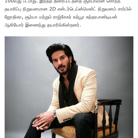
100வது படமிது. இந்தத் திரைப்படத்தை சூர்யாவின் சொந்த
தயாரிப்பு நிறுவனமான 2D என்டர்டெய்ன்மென்ட் நிறுவனம் சார்பில்
ஜோதிகா, சூர்யா மற்றும் ராஜ்சேகர் கற்பூர சுந்தரபாண்டியன்
ஆகியோர் இணைந்து தயாரிக்கின்றனர்.