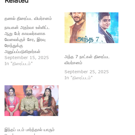
தணல் திரைப்பட விமர்சனம்
நாயகன் அதர்வா உள்ளிட்ட
ஆறு பேர் காவலர்களாக
வேலைக்குச் சேர, இரவு
ரோந்துக்கு
அனுப்பப்படுகிறார்கள்
அந்த 7 நாட்கள் திரைப்பட
அனைவரும். வழியில்
September 15, 2025
விமர்சனம்
சந்தேகத்துக்கு இடமான
In "திரைப்படம்"
ஒருவரை அவர்கள் விசாரிக்க
September 25, 2025
முயல... தப்பியோடும் அவரைத்
In "திரைப்படம்"
துரத்திச் செல்லும்போது ஒரு
ஆளரவமற்ற குடிசைப் பகுதியில்
சிக்கிக் கொள்கிறார்களா.
அங்கு அஸ்வின் காக்கமனு
தலைமையில் இயக்கும் சதிகார
கும்பலொன்று இருக்க,
அவர்கள் இந்த ஆறு பேரில்
இருவரைக் கொல்ல, மீதி
இந்தப் படம் பார்த்தால் யாரும்
நால்வரும் அவர்களிடமிருந்து