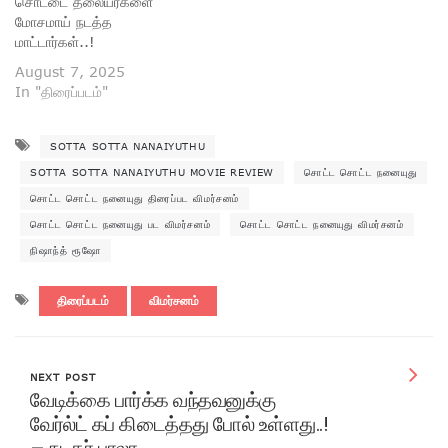
சொட்டை தலையர்களை
தப்பிக்க முயற்சிக்கிறார்கள்.
மோசமாய் நடத்த
அந்த முயற்சியில்…
மாட்டார்கள்..!
August 7, 2025
In "திரைப்படம்"
SOTTA SOTTA NANAIYUTHU
SOTTA SOTTA NANAIYUTHU MOVIE REVIEW
சொட்ட சொட்ட நனையுது
சொட்ட சொட்ட நனையுது திரைப்பட விமர்சனம்
சொட்ட சொட்ட நனையுது பட விமர்சனம்
சொட்ட சொட்ட நனையுது விமர்சனம்
நிஷாந்த் ரூஷோ
திரைப்படம்
விமர்சனம்
NEXT POST
வேடிக்கை பார்க்க வந்தவனுக்கு
வேர்ல்ட் கப் கிடைத்தது போல் உள்ளது..!