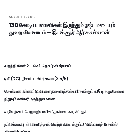
AUGUST 4, 2018
130 கோடி பயனாளிகள் இருந்தும் நஷ்டமடையும்
துறை விவசாயம் – இயக்குநர் ஆர்.கண்ணன்
வதந்தி சீசன் 2 – வெப் தொடர் விமர்சனம்
டிசி (DC) திரைப்பட விமர்சனம் (3.5/5)
சென்னை பன்னாட்டு விமான நிலையத்தில் உயிர்காக்கும் ஏ.இ.டி கருவிகளை
நிறுவும் காவேரி மருத்துவமனை..!
வரவேற்பைப் பெறும் ஜீவாவின் ‘தகப்பன்’ ஃபர்ஸ்ட் லுக்!
நம்பிக்கையுடன் பயணித்தால் வெற்றி கிடைக்கும்..! ‘விஸ்வநாத் & சன்ஸ்’