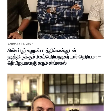
JANUARY 14, 2024
சிங்கப்பூர் சலூன் படத்தில் என்னுடன்
நடித்திருக்கும் மிகப்பெரிய நடிகர் யார் தெரியுமா –
ஆர்.ஜே.பாலாஜி தரும் சர்ப்ரைஸ்