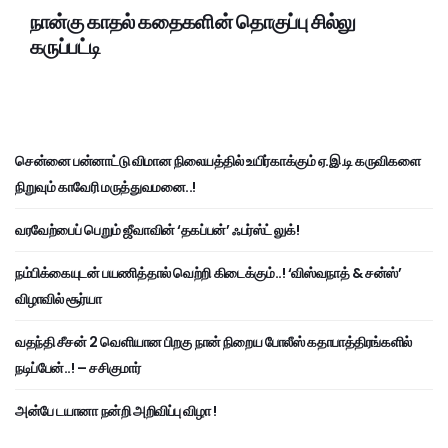
நான்கு காதல் கதைகளின் தொகுப்பு சில்லு
கருப்பட்டி
சென்னை பன்னாட்டு விமான நிலையத்தில் உயிர்காக்கும் ஏ.இ.டி கருவிகளை
நிறுவும் காவேரி மருத்துவமனை..!
வரவேற்பைப் பெறும் ஜீவாவின் ‘தகப்பன்’ ஃபர்ஸ்ட் லுக்!
நம்பிக்கையுடன் பயணித்தால் வெற்றி கிடைக்கும்..! ‘விஸ்வநாத் & சன்ஸ்’
விழாவில் சூர்யா
வதந்தி சீசன் 2 வெளியான பிறகு நான் நிறைய போலீஸ் கதாபாத்திரங்களில்
நடிப்பேன்..! – சசிகுமார்
அன்பே டயானா நன்றி அறிவிப்பு விழா !