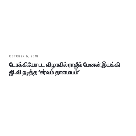
OCTOBER 6, 2018
டோக்கியோ பட விழாவில் ராஜீவ் மேனன் இயக்கி
ஜி.வி நடித்த ‘சர்வம் தாளமயம்’