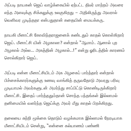
அப்படி நாயகன் ஜெய் வாழ்க்கையில் ஏற்பட்ட திடீர் மாற்றம் அவரை
எந்த அளவுக்கு சிக்கலுக்கு உலகுகிறது – அதிலிருந்து அவரால்
வெளிவர முடிந்ததா என்பதுதான் கதையின் மையக்கரு.
நாயகி மீனாட்சி கோவிந்தராஜனைக் கண்டதும் காதல் கொள்கிறார்
ஜெய். மீனாட்சி யின் அழகாலா? என்றால் “ஆமாம். ஆனால் புற
அழகால் அல்ல… அகத்தின் அழகால்..!” என்று ஓரிடத்தில் காரணம்
சொல்கிறார் ஜெய்.
அப்படி என்ன மீனாட்சியிடம் அக அழகைப் பார்த்தார் என்றால்
பிச்சைக்காரர்களுக்கு உணவு வாங்கித் தருவதோடு அவரது பரிவு
முடியாமல் அவர்களுடன் அமர்ந்து சாப்பிட்டு கொண்டிருக்கிறார்
மீனாட்சி. இதைப் பார்த்ததும்தான் சொந்த பந்தங்கள் இல்லாமல்
தனிமையில் வளர்ந்த ஜெய்க்கு அவர் மீது காதல் பிறக்கிறது.
தலையை சுற்றி மூக்கை தொடும் வழக்கமாக இல்லாமல் நேரடியாக
மீனாட்சியிடம் சென்று, “என்னை கல்யாணம் பண்ணி