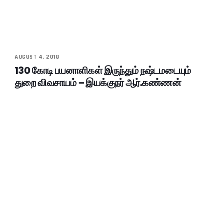
AUGUST 4, 2018
130 கோடி பயனாளிகள் இருந்தும் நஷ்டமடையும்
துறை விவசாயம் – இயக்குநர் ஆர்.கண்ணன்