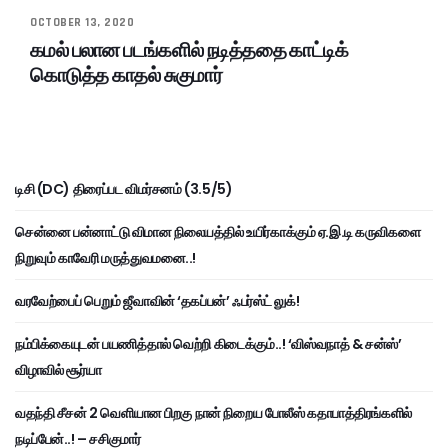
OCTOBER 13, 2020
கமல் பலான படங்களில் நடித்ததை காட்டிக்
கொடுத்த காதல் சுகுமார்
டிசி (DC) திரைப்பட விமர்சனம் (3.5/5)
சென்னை பன்னாட்டு விமான நிலையத்தில் உயிர்காக்கும் ஏ.இ.டி கருவிகளை
நிறுவும் காவேரி மருத்துவமனை..!
வரவேற்பைப் பெறும் ஜீவாவின் ‘தகப்பன்’ ஃபர்ஸ்ட் லுக்!
நம்பிக்கையுடன் பயணித்தால் வெற்றி கிடைக்கும்..! ‘விஸ்வநாத் & சன்ஸ்’
விழாவில் சூர்யா
வதந்தி சீசன் 2 வெளியான பிறகு நான் நிறைய போலீஸ் கதாபாத்திரங்களில்
நடிப்பேன்..! – சசிகுமார்