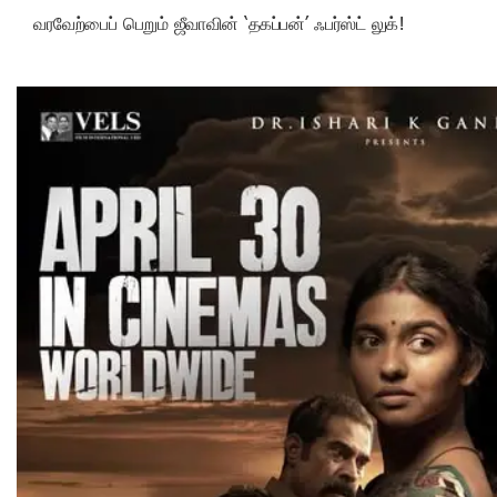
வரவேற்பைப் பெறும் ஜீவாவின் ‘தகப்பன்’ ஃபர்ஸ்ட் லுக்!