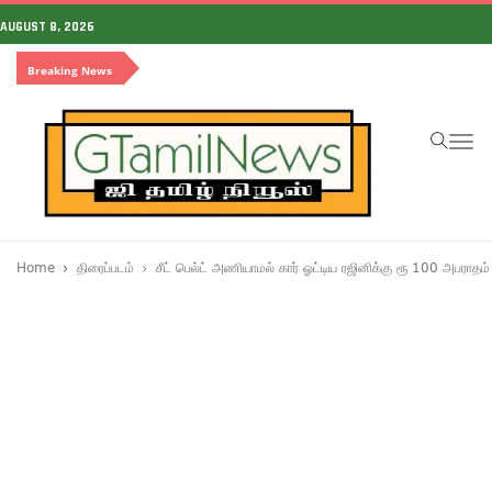
AUGUST 8, 2026
Breaking News
To
na
Home
திரைப்படம்
சீட் பெல்ட் அணியாமல் கார் ஓட்டிய ரஜினிக்கு ரூ 100 அபராதம்