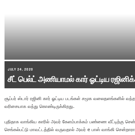
JULY 24, 2020
சீட் பெல்ட் அணியாமல் கார் ஓட்டிய ரஜினிக
சூப்பர் ஸ்டார் ரஜினி கார் ஓட்டிய படங்கள் சமூக வலைதளங்களில் வந
வரிசையாக வந்து கொண்டிருக்கிறது.
புதிதாக வாங்கிய காரில் அவர் கேளம்பாக்கம் பண்ணை வீட்டிற்கு சென்
செங்கல்பட்டு மாவட்டத்தில் வருவதால் அவர் e பாஸ் வாங்கி சென்றாரா 