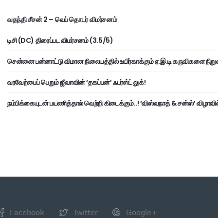
வதந்தி சீசன் 2 – வெப் தொடர் விமர்சனம்
டிசி (DC) திரைப்பட விமர்சனம் (3.5/5)
சென்னை பன்னாட்டு விமான நிலையத்தில் உயிர்காக்கும் ஏ.இ.டி கருவிகளை நிறு
வரவேற்பைப் பெறும் ஜீவாவின் ‘தகப்பன்’ ஃபர்ஸ்ட் லுக்!
நம்பிக்கையுடன் பயணித்தால் வெற்றி கிடைக்கும்..! ‘விஸ்வநாத் & சன்ஸ்’ விழாவில
Facebook
Twitter
Google+