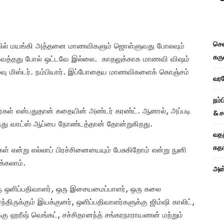
சென
ில் மயங்கி அத்தனை மாணவிகளும் ஜொள்ளுவது போலவும்
கரு
 ஊற்றி வைத்தது போல் ஒட்டவே இல்லை. காதலுக்காக மாணவி விஷம்
கழ்வு மிஸ்டர். நம்பியார். இப்போதைய மாணவிகளைக் கொஞ்சம்
வரவே
நம்
்கள் என்பதுதான் கதையின் அண்டர் கரண்ட். ஆனால், அப்படி
& ச
ந்து வாட்ஸ் ஆப்பை நோண்டத்தான் தோன்றுகிறது.
வதந
கதாப
கள் என்று எல்லாப் பிரச்சினையையும் பேசுகிறோம் என்று நுனி
க்கலாம்.
அன்
ு ஒளிப்பதிவாளர், ஒரு இசையமைப்பாளர், ஒரு கலை
ிருக்கும் இயக்குனர், ஒளிப்பதிவாளர்களுக்கு ஜிம்ஷி காலிட்,
ு ஹரீஷ் வெங்கட், சச்சிதானந்த் சங்கரநாராயணன் மற்றும்