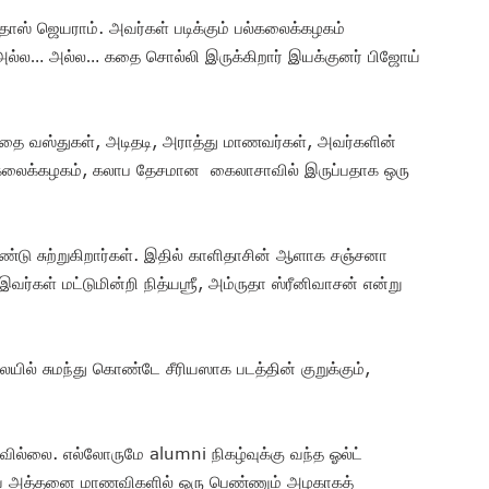
ஸ் ஜெயராம். அவர்கள் படிக்கும் பல்கலைக்கழகம்
ர்… அல்ல… அல்ல… கதை சொல்லி இருக்கிறார் இயக்குனர் பிஜோய்
ோதை வஸ்துகள், அடிதடி, அராத்து மாணவர்கள், அவர்களின்
 பல்கலைக்கழகம், கலாப தேசமான கைலாசாவில் இருப்பதாக ஒரு
டு சுற்றுகிறார்கள். இதில் காளிதாசின் ஆளாக சஞ்சனா
்கள் மட்டுமின்றி நித்யஶ்ரீ, அம்ருதா ஸ்ரீனிவாசன் என்று
ில் சுமந்து கொண்டே சீரியஸாக படத்தின் குறுக்கும்,
ில்லை. எல்லோருமே alumni நிகழ்வுக்கு வந்த ஓல்ட்
யே அத்தனை மாணவிகளில் ஒரு பெண்ணும் அழகாகத்