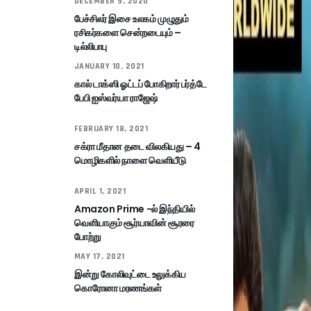
DECEMBER 9, 2020
பேச்சிலர் இசை உலகம் முழுதும்
ரசிகர்களை சென்றடையும் –
டில்லிபாபு
JANUARY 10, 2021
கால் டாக்ஸி ஓட்டப் போகிறார் பர்த்டே
பேபி ஐஸ்வர்யா ராஜேஷ்
FEBRUARY 18, 2021
சக்ரா மீதான தடை விலகியது – 4
மொழிகளில் நாளை வெளியீடு
APRIL 1, 2021
Amazon Prime -ல் இந்தியில்
வெளியாகும் சூர்யாவின் சூரரை
போற்று
MAY 17, 2021
இன்று கோலிவுட்டை உலுக்கிய
கொரோனா மரணங்கள்