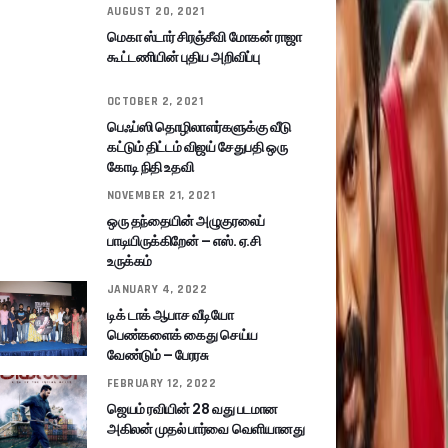
AUGUST 20, 2021
மெகா ஸ்டார் சிரஞ்சீவி மோகன் ராஜா
கூட்டணியின் புதிய அறிவிப்பு
OCTOBER 2, 2021
பெஃப்ஸி தொழிலாளர்களுக்கு வீடு
கட்டும் திட்டம் விஜய் சேதுபதி ஒரு
கோடி நிதி உதவி
NOVEMBER 21, 2021
ஒரு தந்தையின் அழுகுரலைப்
பாடியிருக்கிறேன் – எஸ். ஏ.சி
உருக்கம்
JANUARY 4, 2022
டிக் டாக் ஆபாச வீடியோ
பெண்களைக் கைது செய்ய
வேண்டும் – பேரரசு
FEBRUARY 12, 2022
ஜெயம் ரவியின் 28 வது படமான
அகிலன் முதல் பார்வை வெளியானது