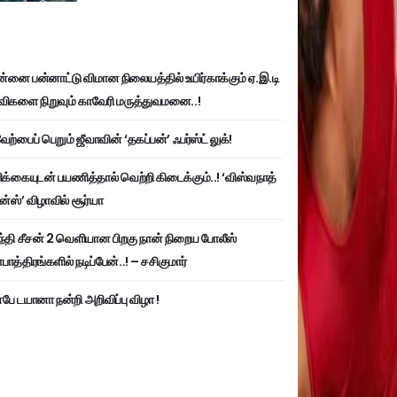
்னை பன்னாட்டு விமான நிலையத்தில் உயிர்காக்கும் ஏ.இ.டி
விகளை நிறுவும் காவேரி மருத்துவமனை..!
ற்பைப் பெறும் ஜீவாவின் ‘தகப்பன்’ ஃபர்ஸ்ட் லுக்!
பிக்கையுடன் பயணித்தால் வெற்றி கிடைக்கும்..! ‘விஸ்வநாத்
ன்ஸ்’ விழாவில் சூர்யா
்தி சீசன் 2 வெளியான பிறகு நான் நிறைய போலீஸ்
ாத்திரங்களில் நடிப்பேன்..! – சசிகுமார்
பே டயானா நன்றி அறிவிப்பு விழா !