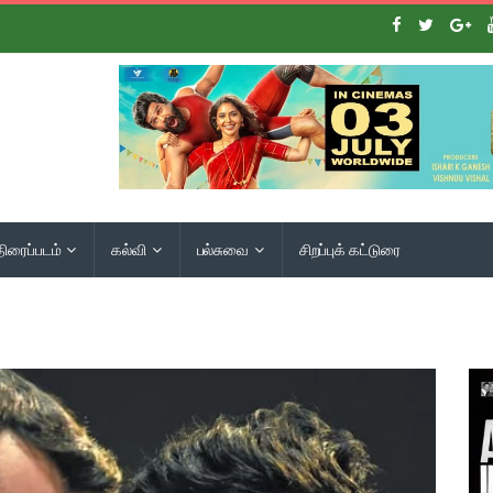
திரைப்படம்
கல்வி
பல்சுவை
சிறப்புக் கட்டுரை