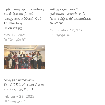
பிரதீப் ரங்கநாதன் – விக்னேஷ்
தமிழ்நாட்டின் பல்லுயிர்
சிவன் இணையும் ‘லவ்
தன்மையை கொண்டாடும்
இன்சூரன்ஸ் கம்பெனி’ செப்
‘வன தமிழ் நாடு’ ஆவணப்படம்
18 ஆம் தேதி
வெளியீடு..!
வெளியாகிறது..!
September 12, 2025
May 12, 2025
In "சமுதாயம்"
In "செய்திகள்"
எஸ்ஆர்எம் பல்கலையில்
மிலான்’25 தேசிய அளவிலான
கலாச்சார திருவிழா..!
February 28, 2025
In "மருத்துவம்"