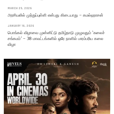
MARCH 25, 2026
அரசியலில் முற்றுப்புள்ளி என்பது கிடையாது – கமல்ஹாசன்
JANUARY 16, 2026
பொங்கல் விழாவை முன்னிட்டு தமிழ்நாடு முழுவதும் ‘கலைச்
சங்கமம்’ – 38 மாவட்டங்களில் ஒரே நாளில் பாரம்பரிய கலை
விழா