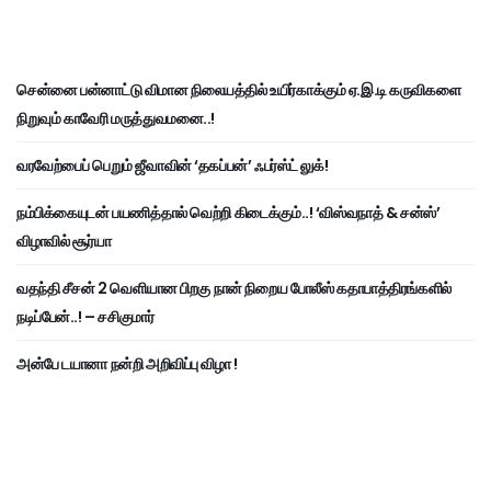
சென்னை பன்னாட்டு விமான நிலையத்தில் உயிர்காக்கும் ஏ.இ.டி கருவிகளை
நிறுவும் காவேரி மருத்துவமனை..!
வரவேற்பைப் பெறும் ஜீவாவின் ‘தகப்பன்’ ஃபர்ஸ்ட் லுக்!
நம்பிக்கையுடன் பயணித்தால் வெற்றி கிடைக்கும்..! ‘விஸ்வநாத் & சன்ஸ்’
விழாவில் சூர்யா
வதந்தி சீசன் 2 வெளியான பிறகு நான் நிறைய போலீஸ் கதாபாத்திரங்களில்
நடிப்பேன்..! – சசிகுமார்
அன்பே டயானா நன்றி அறிவிப்பு விழா !