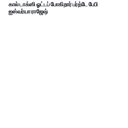
கால் டாக்ஸி ஓட்டப் போகிறார் பர்த்டே பேபி
ஐஸ்வர்யா ராஜேஷ்