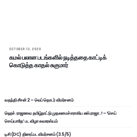
OCTOBER 13, 2020
கமல் பலான படங்களில் நடித்ததை காட்டிக்
கொடுத்த காதல் சுகுமார்
வதந்தி சீசன் 2 – வெப் தொடர் விமர்சனம்
ஹெச். ராஜாவை தமிழ்நாட்டு முதலமைச்சராகிய எஸ்.ராஜா..! – ‘செய்
செய்யாதே’ பட விழா சுவாரஸ்யம்
டிசி (DC) திரைப்பட விமர்சனம் (3.5/5)