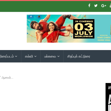
திரைப்படம்
கல்வி
பல்சுவை
சிறப்புக் கட்டுரை
ஜா’ ஆனவர்…