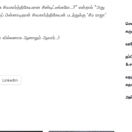
ு சிவகார்த்திகேயனை சீண்டிட்டீங்களே..?” என்றால் “அது
ுப் பின்னாடிதான் சிவகார்த்திகேயன் படத்துக்கு ‘சீம ராஜா’
சென
கரு
ும் வில்லனாக ஆனாலும் ஆவார்..!
வரவே
நம்
& ச
வதந
LinkedIn
கதாப
அன்