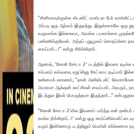
“சினிமாவுக்குள்ள ஸ்டண்ட் மாஸ்டரா பேர் வாங்கிட்ட
அப்படி ஒரு ஆர்வம் இருநத்து. இதுக்காகவே ஒரு ஐட
வருவாங்க இல்லையா, அவங்க டயலாக்கை முதல்லயே அ
பண்ணிக்குவேன். அந்தப் புதுமுகம் சொதப்பினா நான
வைப்பார்..!” என்று சிரிக்கிறார்.
ஆனால், ‘கோலி சோடா 2′ படத்தில் இவரை நடிக்க 
சம்பளம் எவ்வளவு ஏது’ன்னு கேட்காம நடிப்பார் இல
உண்மைக் காரணம், “நான் அஸிஸ்டன்ட் கேமராமேனா 
அபாரமா ஆக்‌ஷன் காட்சிகள் வைப்பார். அவரும், ந
இடத்துல இவர் பொருத்தமா இருந்தார்…” என்பதுதா
“கோலி சோடா 2’வில இவரைப் பார்த்த என் நண்பர் 
கால்ல நிக்கிறார்..!’ என்று ஒரு காம்ப்ளிமென்ட்டைய
வரும் இன்னொரு படத்திலும் மெயின் வில்லனாக நடிக