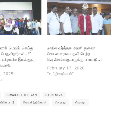
ிளாக் மெயில் செய்து
மாநில வர்த்தக அணி துணை
பெறுகிறார்கள்..!” –
செயலாளராக பதவி பெற்ற
 விழாவில் இயக்குநர்
பி.டி.செல்வகுமாருக்கு பாராட்டு..!
்வமணி
February 17, 2026
0, 2025
In "திரைப்படம்"
ம்"
SIVAKARTHIKEYAN
STUN SIVA
லிசோடா 2
சிவகார்த்திகேயன்
சீம ராஜா
சீமராஜா