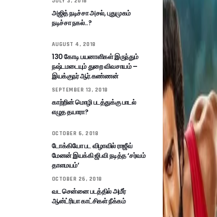
JULY 3, 2018
அஜித் நடிச்சா அசல், புதுமுகம்
நடிச்சா நகல்..?
AUGUST 4, 2018
130 கோடி பயனாளிகள் இருந்தும்
நஷ்டமடையும் துறை விவசாயம் –
இயக்குநர் ஆர்.கண்ணன்
SEPTEMBER 13, 2018
காற்றின் மொழி படத்துக்கு பாடல்
எழுத தயாரா?
OCTOBER 6, 2018
டோக்கியோ பட விழாவில் ராஜீவ்
மேனன் இயக்கி ஜி.வி நடித்த ‘சர்வம்
தாளமயம்’
OCTOBER 26, 2018
வட சென்னை படத்தில் அமீர்
ஆன்ட்ரியா காட்சிகள் நீக்கம்