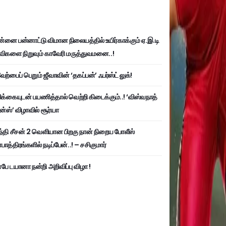
்னை பன்னாட்டு விமான நிலையத்தில் உயிர்காக்கும் ஏ.இ.டி
விகளை நிறுவும் காவேரி மருத்துவமனை..!
ற்பைப் பெறும் ஜீவாவின் ‘தகப்பன்’ ஃபர்ஸ்ட் லுக்!
பிக்கையுடன் பயணித்தால் வெற்றி கிடைக்கும்..! ‘விஸ்வநாத்
ன்ஸ்’ விழாவில் சூர்யா
்தி சீசன் 2 வெளியான பிறகு நான் நிறைய போலீஸ்
ாத்திரங்களில் நடிப்பேன்..! – சசிகுமார்
பே டயானா நன்றி அறிவிப்பு விழா !