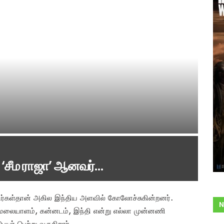
 ‘சீம ராஜா’ ஆனவர்…
டர்கள்தான் அகில இந்திய அளவில் கோலோச்சுகின்றனர்.
N
ு, மலையாளம், கன்னடம், இந்தி என்று எல்லா முன்னணி
யர் பெற்று வருகிறார்.