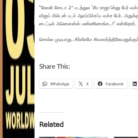
“கோலி சோடா 2′ படத்துல ‘சீம ராஜா’ன்னு பேர் வச்ச
விஜய் மில்டன் படம் ஆரம்பிச்சப்ப வச்ச பேர். அதுக்க
டைட்டில் அனௌன்ஸ் பண்ணினாங்க..!’ என்கிறார்.
சொல்ல முடியாது. சீக்கிரமே சிவகார்த்திகேயனுக்க
Share This:
WhatsApp
X
Facebook
Related