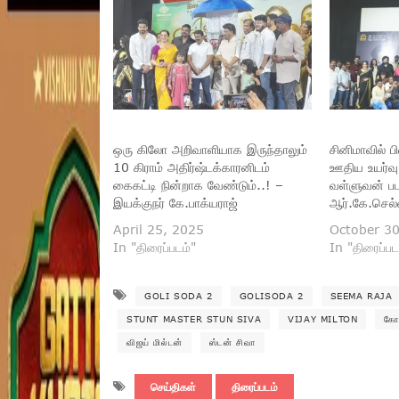
ஒரு கிலோ அறிவாளியாக இருந்தாலும்
சினிமாவில் ப
10 கிராம் அதிர்ஷ்டக்காரனிடம்
ஊதிய உயர்வு 
கைகட்டி நின்றாக வேண்டும்..! –
வள்ளுவன் பட
இயக்குநர் கே.பாக்யராஜ்
ஆர்.கே.செல
April 25, 2025
October 3
In "திரைப்படம்"
In "திரைப்பட
GOLI SODA 2
GOLISODA 2
SEEMA RAJA
STUNT MASTER STUN SIVA
VIJAY MILTON
கோ
விஜய் மில்டன்
ஸ்டன் சிவா
செய்திகள்
திரைப்படம்