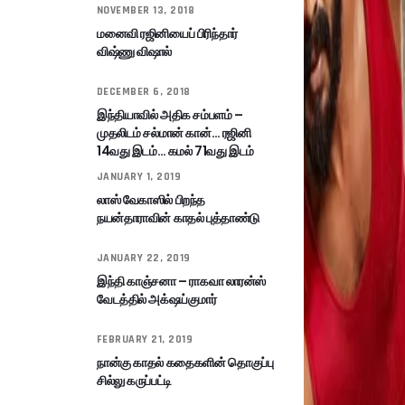
NOVEMBER 13, 2018
மனைவி ரஜினியைப் பிரிந்தார்
விஷ்ணு விஷால்
DECEMBER 6, 2018
இந்தியாவில் அதிக சம்பளம் –
முதலிடம் சல்மான் கான்… ரஜினி
14வது இடம்… கமல் 71வது இடம்
JANUARY 1, 2019
லாஸ் வேகாஸில் பிறந்த
நயன்தாராவின் காதல் புத்தாண்டு
JANUARY 22, 2019
இந்தி காஞ்சனா – ராகவா லாரன்ஸ்
வேடத்தில் அக்‌ஷய்குமார்
FEBRUARY 21, 2019
நான்கு காதல் கதைகளின் தொகுப்பு
சில்லு கருப்பட்டி