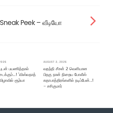
Sneak Peek – வீடியோ
2026
AUGUST 2, 2026
யுடன் பயணித்தால்
வதந்தி சீசன் 2 வெளியான
டைக்கும்..! ‘விஸ்வநாத்
பிறகு நான் நிறைய போலீஸ்
விழாவில் சூர்யா
கதாபாத்திரங்களில் நடிப்பேன்..!
– சசிகுமார்