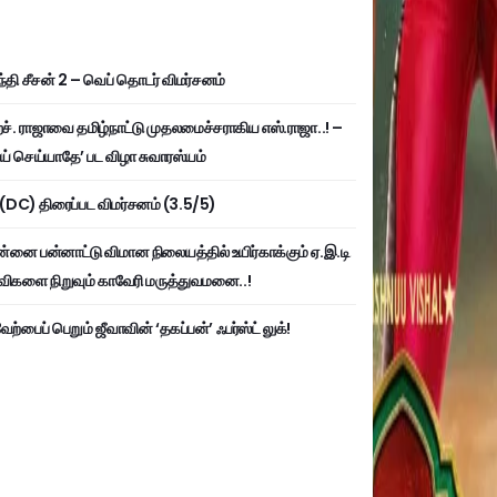
்தி சீசன் 2 – வெப் தொடர் விமர்சனம்
். ராஜாவை தமிழ்நாட்டு முதலமைச்சராகிய எஸ்.ராஜா..! –
ய் செய்யாதே’ பட விழா சுவாரஸ்யம்
ி (DC) திரைப்பட விமர்சனம் (3.5/5)
்னை பன்னாட்டு விமான நிலையத்தில் உயிர்காக்கும் ஏ.இ.டி
விகளை நிறுவும் காவேரி மருத்துவமனை..!
ற்பைப் பெறும் ஜீவாவின் ‘தகப்பன்’ ஃபர்ஸ்ட் லுக்!