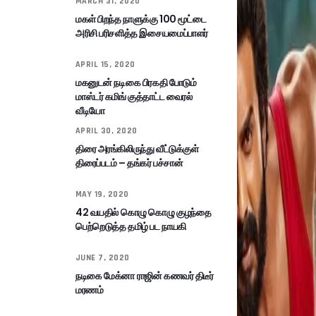
MARCH 31, 2020
மகள் பிறந்த நாளுக்கு 100 மூட்டை
அரிசி பரிசளித்த இசையமைப்பாளர்
APRIL 15, 2020
மகனுடன் நடிகை பிரகதி போடும்
மாஸ்டர் கமிங் குத்தாட்ட வைரல்
வீடியோ
APRIL 30, 2020
திரை அரங்கிலிருந்து வீட்டுக்குள்
திரைப்படம் – தங்கர் பச்சான்
MAY 19, 2020
42 வயதில் கொழு கொழு குழந்தை
பெற்றெடுத்த தமிழ் பட நாயகி
JUNE 7, 2020
நடிகை மேக்னா ராஜின் கணவர் திடீர்
மரணம்