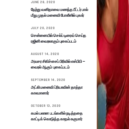
JUNE 28, 2020
நேற்று வனிதாவை மணந்த பீட்டர் பால்
மீது முதல் மனைவி போலீஸில் புகார்
JULY 20, 2020
சென்னையில் செல்ப் டிரைவ் செய்த
ரஜினி வைரலாகும் புகைப்படம்
AUGUST 14, 2020
அவசர சிகிச்சைப் பிரிவில் எஸ்பிபி –
வைரல் ஆகும் புகைப்படம்
SEPTEMBER 14, 2020
அட்லி மனைவி ப்ரியாவின் தாத்தா
காலமானார்
OCTOBER 13, 2020
கமல் பலான படங்களில் நடித்ததை
காட்டிக் கொடுத்த காதல் சுகுமார்