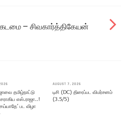
் கடமை – சிவகார்த்திகேயன்
2026
AUGUST 7, 2026
ஜாவை தமிழ்நாட்டு
டிசி (DC) திரைப்பட விமர்சனம்
சராகிய எஸ்.ராஜா..!
(3.5/5)
ெய்யாதே’ பட விழா
்