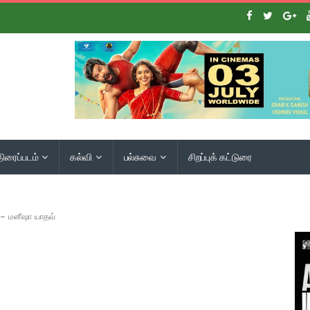
திரைப்படம்
கல்வி
பல்சுவை
சிறப்புக் கட்டுரை
் – மனீஷா யாதவ்