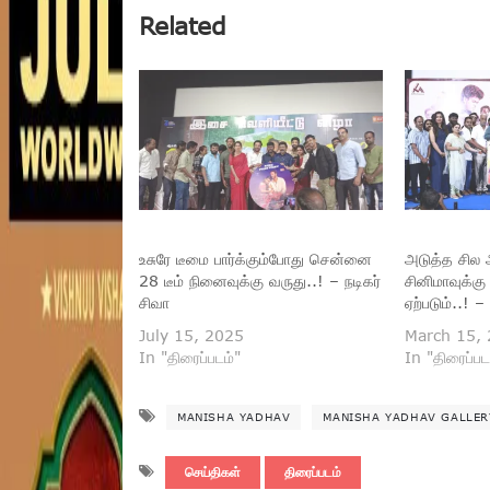
Related
உசுரே டீமை பார்க்கும்போது சென்னை
அடுத்த சில 
28 டீம் நினைவுக்கு வருது..! – நடிகர்
சினிமாவுக்கு
சிவா
ஏற்படும்..! 
July 15, 2025
March 15,
In "திரைப்படம்"
In "திரைப்பட
MANISHA YADHAV
MANISHA YADHAV GALLER
செய்திகள்
திரைப்படம்