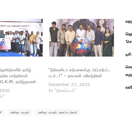
வதந
ஹெச
‘செ
டிச
சென
ஆண்டுகளில் தமிழ்
“த்ரிகண்டா கற்பனைக்கு அப்பாற்பட்ட
கரு
 நல்ல மாற்றங்கள்
படம்..!” – நாயகன் மகேந்திரன்
– G.K.M. தமிழ்குமரன்
December 27, 2025
வரவே
 2026
In "திரைப்படம்"
ம்"
Y
மனீஷா யாதவ்
மனீஷா யாதவ் புகைப்படங்கள்