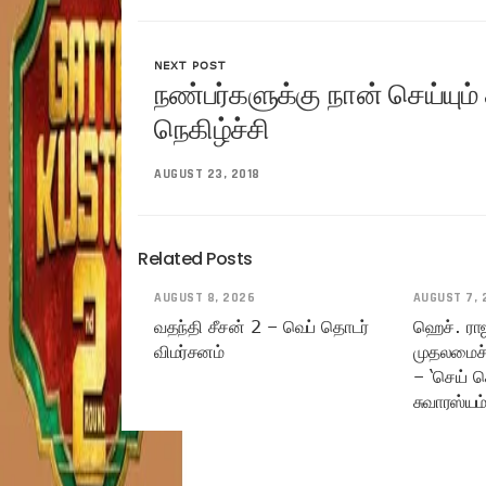
NEXT POST
நண்பர்களுக்கு நான் செய்யும
நெகிழ்ச்சி
AUGUST 23, 2018
Related Posts
AUGUST 8, 2026
AUGUST 7, 
வதந்தி சீசன் 2 – வெப் தொடர்
ஹெச். ரா
விமர்சனம்
முதலமைச்
– ‘செய் ச
சுவாரஸ்யம