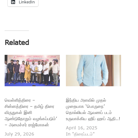
LinkedIn
Related
வெள்ளித்திரை –
இந்திய அளவில் முதல்
சின்னத்திரை – தமிழ் திரை
முறையாக ‘பொருநை’
விருதுகள் இனி
தொல்லியல் ஆவணப் படம்
ஆண்டுதோறும் வழங்கப்படும்’
உருவாக்கிய ஹிப் ஹாப் ஆதி..!
– அமைச்சர் ராஜ்மோகன்
April 16, 2025
July 29, 2026
In "திரைப்படம்"