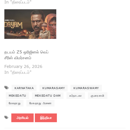
In "திரைப்படம்"
தடயம் Z5 ஒரிஜினல் வெப்
சீரிஸ் விமர்சனம்
February 26, 2026
In "திரைப்படம்"
KARNATAKA
KUMARASAMY
KUMARASWAMY
MEKEDATU
MEKEDATU DAM
கர்நாடகா
குமாரசாமி
மேகதாது
மேகதாது அணை
அரசியல்
இந்தியா