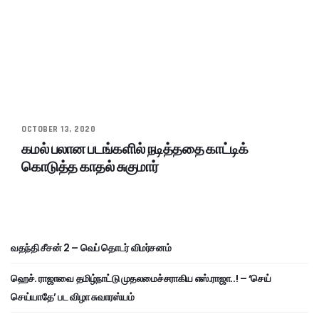
OCTOBER 13, 2020
கமல் பலான படங்களில் நடித்ததை காட்டிக்
கொடுத்த காதல் சுகுமார்
வதந்தி சீசன் 2 – வெப் தொடர் விமர்சனம்
ஹெச். ராஜாவை தமிழ்நாட்டு முதலமைச்சராகிய எஸ்.ராஜா..! – ‘செய்
செய்யாதே’ பட விழா சுவாரஸ்யம்