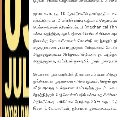
ஒருவர், தங்கள் வாழ்நாளில் பக்கவாதத்தால் பாதிக்கப்
மூலமாக, கடந்த 10 ஆண்டுகளில் தசாப்தத்தில் பக்
ஏற்பட்டுள்ளன. அவற்றில் நரம்பு வழியாக செலுத்தப்ப
மெக்கானிக்கல் த்ரோம்பெக்டமி (Mechanical T
பக்கவாதத்திற்கு ஆரம்பநிலையிலேயே சிகிச்சை அளிக்
நிலைக்கு நோயாளிகளைக் கொண்டு வர இயலும் இதன
மருத்துவமனை, பல மருத்துவப் பிரிவுகளைச் செயற
அணுகுமுறையை அறிமுகப்படுத்தியுள்ளது. மருத்து
அணுகுமுறை, நரம்பியல் துறையில் முதல் முறையாக நி
செயற்கை நுண்ணறிவின் திறன்களைப் பயன்படுத்துவ
துல்லியமான முடிவுகளை எடுக்க முடியும். மேலும் ம
மீட்டு அவரது உடல்நலனை மேம்படுத்த முடியும்.
நேரத்திற்குள் மேற்கொள்ளப்படும் பக்கவாத சிகிச
அதிகரிக்கவும், சிகிச்சை நேரத்தை 25% க்கும் அதி
இதனால் நோயாளிகள், துரிதமாக குணமடைவதற்கான 