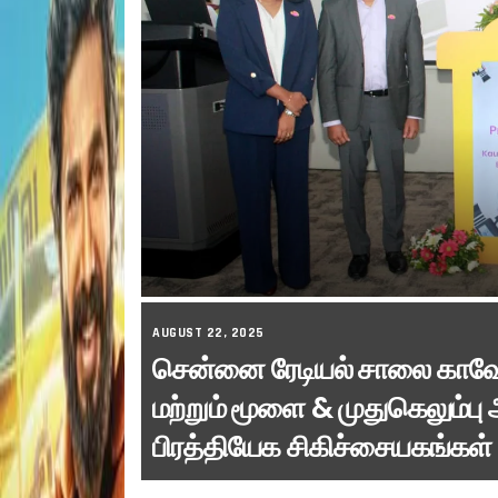
AUGUST 22, 2025
சென்னை ரேடியல் சாலை காவேர
மற்றும் மூளை & முதுகெலும்ப
பிரத்தியேக சிகிச்சையகங்கள்