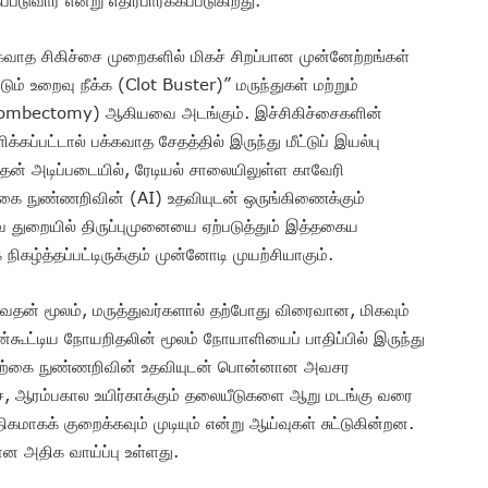
படுவார் என்று எதிர்பார்க்கப்படுகிறது.
கவாத சிகிச்சை முறைகளில் மிகச் சிறப்பான முன்னேற்றங்கள்
டும் உறைவு நீக்க (Clot Buster)” மருந்துகள் மற்றும்
hrombectomy) ஆகியவை அடங்கும். இச்சிகிச்சைகளின்
கப்பட்டால் பக்கவாத சேதத்தில் இருந்து மீட்டுப் இயல்பு
் அடிப்படையில், ரேடியல் சாலையிலுள்ள காவேரி
்கை நுண்ணறிவின் (AI) உதவியுடன் ஒருங்கிணைக்கும்
வ துறையில் திருப்புமுனையை ஏற்படுத்தும் இத்தகைய
கழ்த்தப்பட்டிருக்கும் முன்னோடி முயற்சியாகும்.
தன் மூலம், மருத்துவர்களால் தற்போது விரைவான, மிகவும்
ுன்கூட்டிய நோயறிதலின் மூலம் நோயாளியைப் பாதிப்பில் இருந்து
 செயற்கை நுண்ணறிவின் உதவியுடன் பொன்னான அவசர
்சை, ஆரம்பகால உயிர்காக்கும் தலையீடுகளை ஆறு மடங்கு வரை
கமாகக் குறைக்கவும் முடியும் என்று ஆய்வுகள் சுட்டுகின்றன.
அதிக வாய்ப்பு உள்ளது.