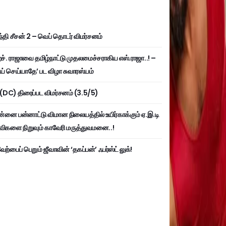
்தி சீசன் 2 – வெப் தொடர் விமர்சனம்
். ராஜாவை தமிழ்நாட்டு முதலமைச்சராகிய எஸ்.ராஜா..! –
ய் செய்யாதே’ பட விழா சுவாரஸ்யம்
ி (DC) திரைப்பட விமர்சனம் (3.5/5)
்னை பன்னாட்டு விமான நிலையத்தில் உயிர்காக்கும் ஏ.இ.டி
விகளை நிறுவும் காவேரி மருத்துவமனை..!
ற்பைப் பெறும் ஜீவாவின் ‘தகப்பன்’ ஃபர்ஸ்ட் லுக்!