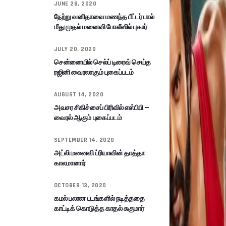
JUNE 28, 2020
நேற்று வனிதாவை மணந்த பீட்டர் பால்
மீது முதல் மனைவி போலீஸில் புகார்
JULY 20, 2020
சென்னையில் செல்ப் டிரைவ் செய்த
ரஜினி வைரலாகும் புகைப்படம்
AUGUST 14, 2020
அவசர சிகிச்சைப் பிரிவில் எஸ்பிபி –
வைரல் ஆகும் புகைப்படம்
SEPTEMBER 14, 2020
அட்லி மனைவி ப்ரியாவின் தாத்தா
காலமானார்
OCTOBER 13, 2020
கமல் பலான படங்களில் நடித்ததை
காட்டிக் கொடுத்த காதல் சுகுமார்