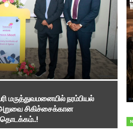
ி மருத்துவமனையில் நரம்பியல்
ு அறுவை சிகிச்சைக்கான
 தொடக்கம்..!
N