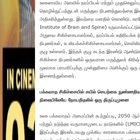
உலகளாவிய அளவில் நரம்பியல் மற்றும் முதுகெலும்ப
தொழில்நுட்பத்துடன் மருத்துவ நிபுணத்துவத்தை இ
அதிகரித்துள்ளது. இவற்றை மனதில் கொண்டு. காவேர
Institute of Brain and Spine) உருவாக்கப்பட்டுள்
அறுவை சிகிச்சையாளர்கள், நரம்பியல் கதிரியக்க நி
நிபுணர்கள், உடலியக்கச்சிகிச்சையாளர்கள், செவிலி
குழு உள்ளனர். இந்தக் குழு கடந்த இரண்டு ஆண்டுக
சிகிச்சை நிபுணர்களில் ஒருவரான மருத்துவர் கிரிஷ
மூலமாக பராமரிப்புக்கு முன்னுரிமை அளிக்கும் ஒர
இணைந்துள்ளனர்.
பக்கவாத சிகிச்சையில் சயில் செயற்கை நுண்ணறிவ
நிலையிலேயே நோயறிதலில் ஒரு திருப்புமுனை
உலக பக்கவாதம் அமைப்பின் கூற்றுப்படி, 2050 ஆம
மற்றும் நடுத்தர வருமானமுடைய நாடுகளில் (LMICS)
இறப்புக்கு இரண்டாவது முக்கிய காரணமாக பக்கவாதம