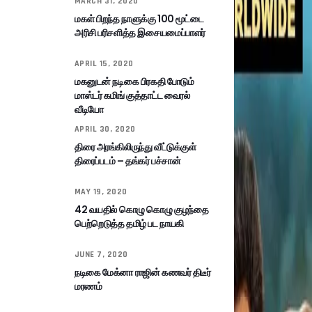
MARCH 31, 2020
மகள் பிறந்த நாளுக்கு 100 மூட்டை
அரிசி பரிசளித்த இசையமைப்பாளர்
APRIL 15, 2020
மகனுடன் நடிகை பிரகதி போடும்
மாஸ்டர் கமிங் குத்தாட்ட வைரல்
வீடியோ
APRIL 30, 2020
திரை அரங்கிலிருந்து வீட்டுக்குள்
திரைப்படம் – தங்கர் பச்சான்
MAY 19, 2020
42 வயதில் கொழு கொழு குழந்தை
பெற்றெடுத்த தமிழ் பட நாயகி
JUNE 7, 2020
நடிகை மேக்னா ராஜின் கணவர் திடீர்
மரணம்