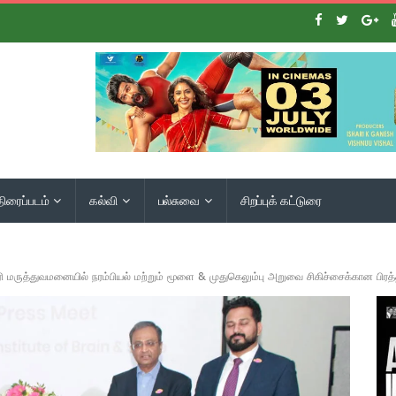
திரைப்படம்
கல்வி
பல்சுவை
சிறப்புக் கட்டுரை
மருத்துவமனையில் நரம்பியல் மற்றும் மூளை & முதுகெலும்பு அறுவை சிகிச்சைக்கான பிரத