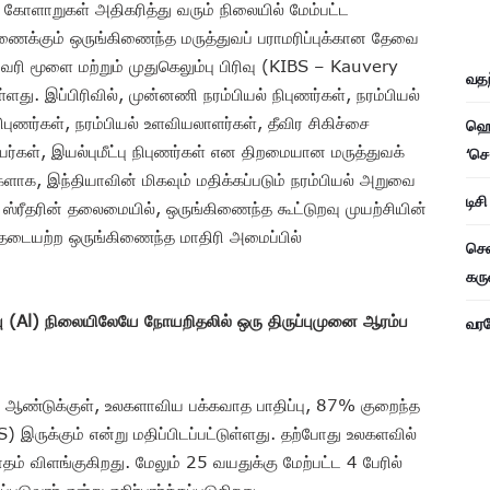
ு கோளாறுகள் அதிகரித்து வரும் நிலையில் மேம்பட்ட
ணைக்கும் ஒருங்கிணைந்த மருத்துவப் பராமரிப்புக்கான தேவை
ி மூளை மற்றும் முதுகெலும்பு பிரிவு (KIBS – Kauvery
வதந
ளது. இப்பிரிவில், முன்னணி நரம்பியல் நிபுணர்கள், நரம்பியல்
புணர்கள், நரம்பியல் உளவியலாளர்கள், தீவிர சிகிச்சை
ஹெச
யர்கள், இயல்புமீட்பு நிபுணர்கள் என திறமையான மருத்துவக்
‘செ
ளாக, இந்தியாவின் மிகவும் மதிக்கப்படும் நரம்பியல் அறுவை
டிச
் ஸ்ரீதரின் தலைமையில், ஒருங்கிணைந்த கூட்டுறவு முயற்சியின்
ு தடையற்ற ஒருங்கிணைந்த மாதிரி அமைப்பில்
சென
கரு
ு (Al) நிலையிலேயே நோயறிதலில் ஒரு திருப்புமுனை ஆரம்ப
வரவே
் ஆண்டுக்குள், உலகளாவிய பக்கவாத பாதிப்பு, 87% குறைந்த
 இருக்கும் என்று மதிப்பிடப்பட்டுள்ளது. தற்போது உலகளவில்
் விளங்குகிறது. மேலும் 25 வயதுக்கு மேற்பட்ட 4 பேரில்