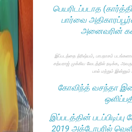
பெயரிடப்படாத (கார்த்த
பார்வை அதிகாரப்ப
அனைவரின் கவன
இப்படத்தை த்ரிஷ்யம், பாபநாசம் படங்களால்
சத்யராஜ் முக்கிய வேடத்தில் நடிக்க, அ
பால் மற்றும் இன்னும
கோவிந்த் வசந்தா இச
ஒளிப்பத
இப்படத்தின் படப்பிடிப்
2019 அக்டோபரில் வெளிய