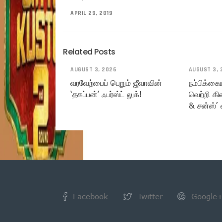
APRIL 29, 2019
Related Posts
AUGUST 3, 2026
AUGUST 3, 
வரவேற்பைப் பெறும் ஜீவாவின்
நம்பிக்கை
‘தகப்பன்’ ஃபர்ஸ்ட் லுக்!
வெற்றி கி
& சன்ஸ்’ 
Facebook
Twitter
Google