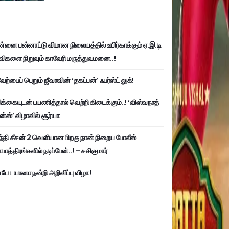
்னை பன்னாட்டு விமான நிலையத்தில் உயிர்காக்கும் ஏ.இ.டி
விகளை நிறுவும் காவேரி மருத்துவமனை..!
ற்பைப் பெறும் ஜீவாவின் ‘தகப்பன்’ ஃபர்ஸ்ட் லுக்!
பிக்கையுடன் பயணித்தால் வெற்றி கிடைக்கும்..! ‘விஸ்வநாத்
ன்ஸ்’ விழாவில் சூர்யா
்தி சீசன் 2 வெளியான பிறகு நான் நிறைய போலீஸ்
ாத்திரங்களில் நடிப்பேன்..! – சசிகுமார்
பே டயானா நன்றி அறிவிப்பு விழா !