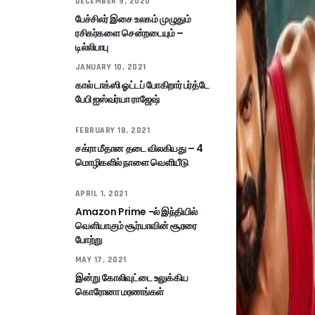
DECEMBER 9, 2020
பேச்சிலர் இசை உலகம் முழுதும்
ரசிகர்களை சென்றடையும் –
டில்லிபாபு
JANUARY 10, 2021
கால் டாக்ஸி ஓட்டப் போகிறார் பர்த்டே
பேபி ஐஸ்வர்யா ராஜேஷ்
FEBRUARY 18, 2021
சக்ரா மீதான தடை விலகியது – 4
மொழிகளில் நாளை வெளியீடு
APRIL 1, 2021
Amazon Prime -ல் இந்தியில்
வெளியாகும் சூர்யாவின் சூரரை
போற்று
MAY 17, 2021
இன்று கோலிவுட்டை உலுக்கிய
கொரோனா மரணங்கள்