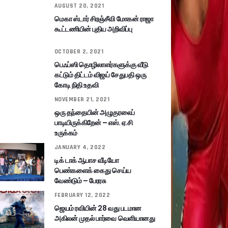
AUGUST 20, 2021
மெகா ஸ்டார் சிரஞ்சீவி மோகன் ராஜா
கூட்டணியின் புதிய அறிவிப்பு
OCTOBER 2, 2021
பெஃப்ஸி தொழிலாளர்களுக்கு வீடு
கட்டும் திட்டம் விஜய் சேதுபதி ஒரு
கோடி நிதி உதவி
NOVEMBER 21, 2021
ஒரு தந்தையின் அழுகுரலைப்
பாடியிருக்கிறேன் – எஸ். ஏ.சி
உருக்கம்
JANUARY 4, 2022
டிக் டாக் ஆபாச வீடியோ
பெண்களைக் கைது செய்ய
வேண்டும் – பேரரசு
FEBRUARY 12, 2022
ஜெயம் ரவியின் 28 வது படமான
அகிலன் முதல் பார்வை வெளியானது