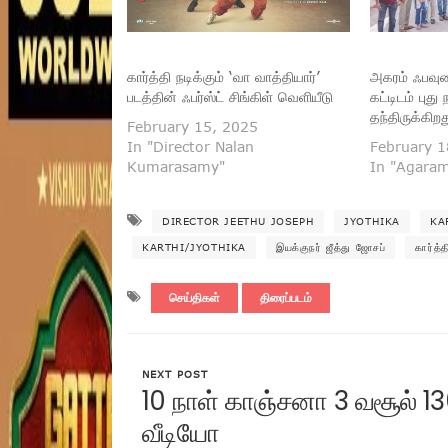
கார்த்தி நடிக்கும் ‘வா வாத்தியார்’
அகரம் ஃபவுண
படத்தின் ஃபர்ஸ்ட் சிங்கிள் வெளியீடு
கட்டிடம் புத
தந்திருக்கிற
February 15, 2025
In "Director Nalan
February 1
Kumarasamy"
In "Agara
DIRECTOR JEETHU JOSEPH
JYOTHIKA
KA
KARTHI/JYOTHIKA
இயக்குநர் ஜீத்து ஜோசப்
கார்த்த
செய்திகள்
திரைப்படம்
NEXT POST
10 நாள் காஞ்சனா 3 வசூல் 1
வீடியோ