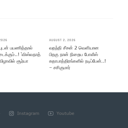
2026
AUGUST 2, 2026
யுடன் பயணித்தால்
வதந்தி சீசன் 2 வெளியான
டைக்கும்..! ‘விஸ்வநாத்
பிறகு நான் நிறைய போலீஸ்
விழாவில் சூர்யா
கதாபாத்திரங்களில் நடிப்பேன்..!
– சசிகுமார்
+
Instagram
Youtube