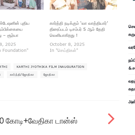
்டேஷனின் புதிய
கார்த்தி நடிக்கும் ‘வா வாத்தியார்’
சென
ு நம்பிக்கையை
திரைப்படம் டிசம்பர் 5 ஆம் தேதி
கரு
து – சூர்யா
வெளியாகிறது !
8, 2025
October 8, 2025
வரவே
m Foundation"
In "செய்திகள்"
நம்
RTHI
KARTHI JYOTHIKA FILM INAUGURATION
& ச
ி
கார்த்தி/ஜோதிகா
ஜோதிகா
வதந
கதாப
அன்
30 கோடி+வேதிகா டான்ஸ்