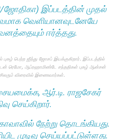
ி/ஜோதிகா) இப்படத்தின் முதல்
ூர்வமாக வெளியானவுடனேயே
த்தையும் ஈர்த்தது.
 புகழ் பெற்ற ஜீத்து ஜோசப் இயக்குகிறார். இப்படத்தில்
வருடன் ரெமோ, ஆப்ரஹாமிண்டே சந்ததிகள் புகழ் ஆன்சன்
் சிலரும் விரைவில் இணைவார்கள்.
ையமைக்க, ஆர்.டி. ராஜசேகர்
ிவு செய்கிறார்.
பு கோவாவில் நேற்று தொடங்கியது.
ிட முடிவு செய்யப்பட்டுள்ளது.