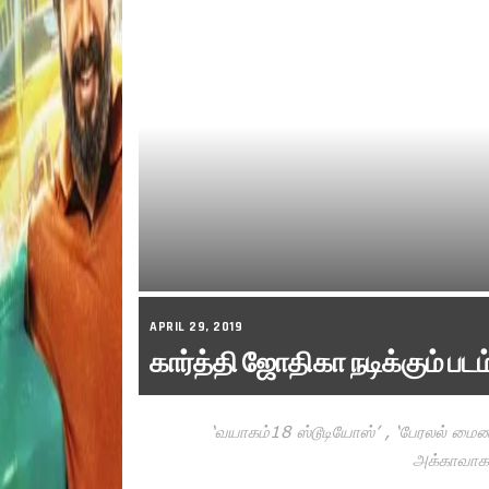
APRIL 29, 2019
கார்த்தி ஜோதிகா நடிக்கும் ப
‘வயாகம்18 ஸ்டூடியோஸ்’ , ‘பேரலல் மைண்ட
அக்காவாக 