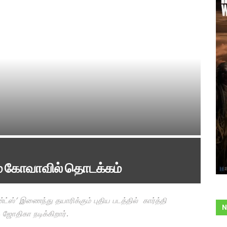
டம் கோவாவில் தொடக்கம்
்ஸ்’ இணைந்து தயாரிக்கும் புதிய படத்தில் கார்த்தி
N
ஜோதிகா நடிக்கிறார்.