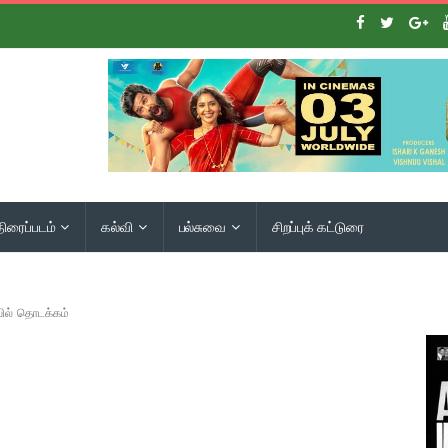
திரைப்படம்
கல்வி
பல்சுவை
சிறப்புக் கட்டுரை
வில் தொடக்கம்