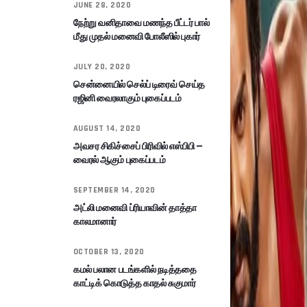
JUNE 28, 2020
நேற்று வனிதாவை மணந்த பீட்டர் பால்
மீது முதல் மனைவி போலீஸில் புகார்
JULY 20, 2020
சென்னையில் செல்ப் டிரைவ் செய்த
ரஜினி வைரலாகும் புகைப்படம்
AUGUST 14, 2020
அவசர சிகிச்சைப் பிரிவில் எஸ்பிபி –
வைரல் ஆகும் புகைப்படம்
SEPTEMBER 14, 2020
அட்லி மனைவி ப்ரியாவின் தாத்தா
காலமானார்
OCTOBER 13, 2020
கமல் பலான படங்களில் நடித்ததை
காட்டிக் கொடுத்த காதல் சுகுமார்