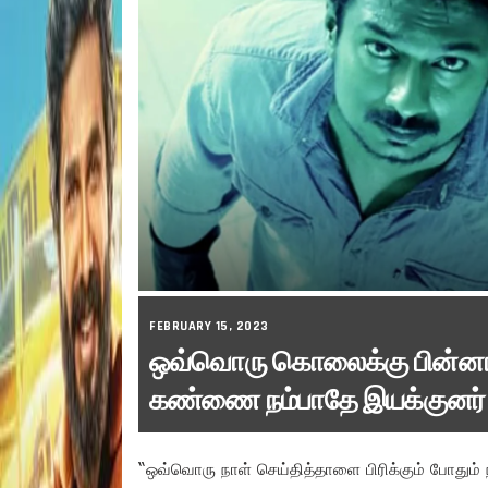
FEBRUARY 15, 2023
ஒவ்வொரு கொலைக்கு பின்னால
கண்ணை நம்பாதே இயக்குனர் 
“ஒவ்வொரு நாள் செய்தித்தாளை பிரிக்கும் போதும்