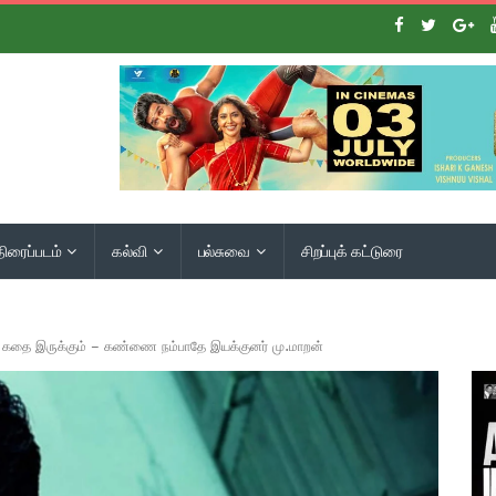
திரைப்படம்
கல்வி
பல்சுவை
சிறப்புக் கட்டுரை
 கதை இருக்கும் – கண்ணை நம்பாதே இயக்குனர் மு.மாறன்