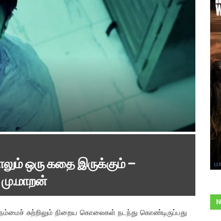
ும் ஒரு கதை இருக்கும் –
மு.மாறன்
N
 நம்மைச் சுற்றிலும் நிறைய கொலைகள் நடந்து கொண்டிருப்பது