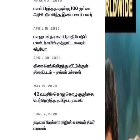
MARCH 31, 2020
மகள் பிறந்த நாளுக்கு 100 மூட்டை
அரிசி பரிசளித்த இசையமைப்பாளர்
APRIL 15, 2020
மகனுடன் நடிகை பிரகதி போடும்
மாஸ்டர் கமிங் குத்தாட்ட வைரல்
வீடியோ
APRIL 30, 2020
திரை அரங்கிலிருந்து வீட்டுக்குள்
திரைப்படம் – தங்கர் பச்சான்
MAY 19, 2020
42 வயதில் கொழு கொழு குழந்தை
பெற்றெடுத்த தமிழ் பட நாயகி
JUNE 7, 2020
நடிகை மேக்னா ராஜின் கணவர் திடீர்
மரணம்