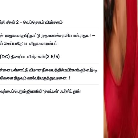
்தி சீசன் 2 – வெப் தொடர் விமர்சனம்
். ராஜாவை தமிழ்நாட்டு முதலமைச்சராகிய எஸ்.ராஜா..! –
ய் செய்யாதே’ பட விழா சுவாரஸ்யம்
ி (DC) திரைப்பட விமர்சனம் (3.5/5)
்னை பன்னாட்டு விமான நிலையத்தில் உயிர்காக்கும் ஏ.இ.டி
விகளை நிறுவும் காவேரி மருத்துவமனை..!
ற்பைப் பெறும் ஜீவாவின் ‘தகப்பன்’ ஃபர்ஸ்ட் லுக்!