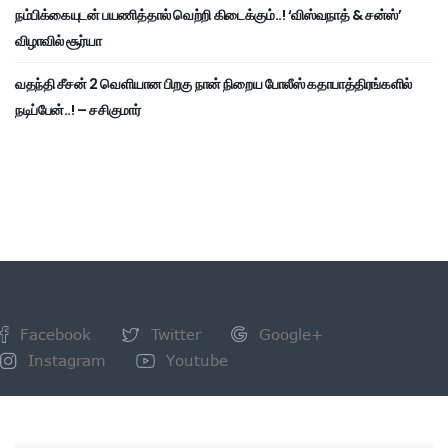
நம்பிக்கையுடன் பயணித்தால் வெற்றி கிடைக்கும்..! ‘விஸ்வநாத் & சன்ஸ்’
விழாவில் சூர்யா
வதந்தி சீசன் 2 வெளியான பிறகு நான் நிறைய போலீஸ் கதாபாத்திரங்களில்
நடிப்பேன்..! – சசிகுமார்
Facebook
Twitter
Google+
Instagram
Youtube
NEWSLETTER