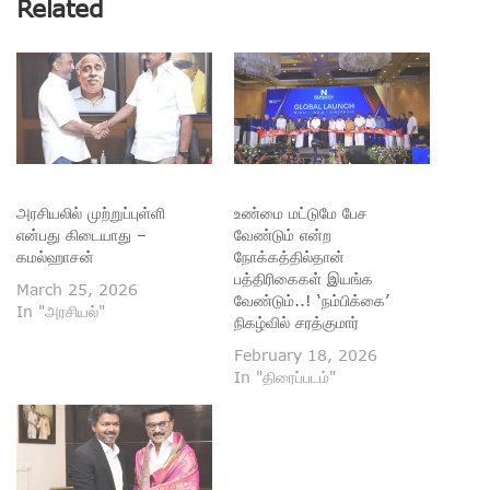
Related
அரசியலில் முற்றுப்புள்ளி
உண்மை மட்டுமே பேச
என்பது கிடையாது –
வேண்டும் என்ற
கமல்ஹாசன்
நோக்கத்தில்தான்
பத்திரிகைகள் இயங்க
March 25, 2026
வேண்டும்..! ‘நம்பிக்கை’
In "அரசியல்"
நிகழ்வில் சரத்குமார்
February 18, 2026
In "திரைப்படம்"