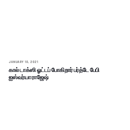
JANUARY 10, 2021
கால் டாக்ஸி ஓட்டப் போகிறார் பர்த்டே பேபி
ஐஸ்வர்யா ராஜேஷ்