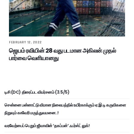
FEBRUARY 12, 2022
ஜெயம் ரவியின் 28 வது படமான அகிலன் முதல்
பார்வை வெளியானது
டிசி (DC) திரைப்பட விமர்சனம் (3.5/5)
சென்னை பன்னாட்டு விமான நிலையத்தில் உயிர்காக்கும் ஏ.இ.டி கருவிகளை
நிறுவும் காவேரி மருத்துவமனை..!
வரவேற்பைப் பெறும் ஜீவாவின் ‘தகப்பன்’ ஃபர்ஸ்ட் லுக்!