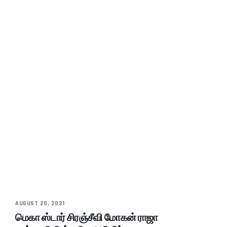
AUGUST 20, 2021
மெகா ஸ்டார் சிரஞ்சீவி மோகன் ராஜா