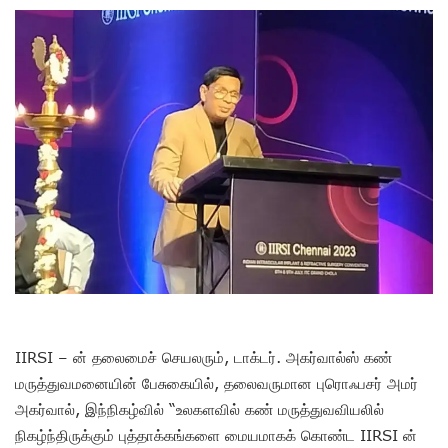
IIRSI – ன் தலைமைச் செயலரும், டாக்டர். அகர்வால்ஸ் கண்
மருத்துவமனையின் பேசுகையில், தலைவருமான புரொஃபசர் அமர்
அகர்வால், இந்நிகழ்வில் “உலகளவில் கண் மருத்துவவியலில்
நிகழ்ந்திருக்கும் புத்தாக்கங்களை மையமாகக் கொண்ட IIRSI ன்