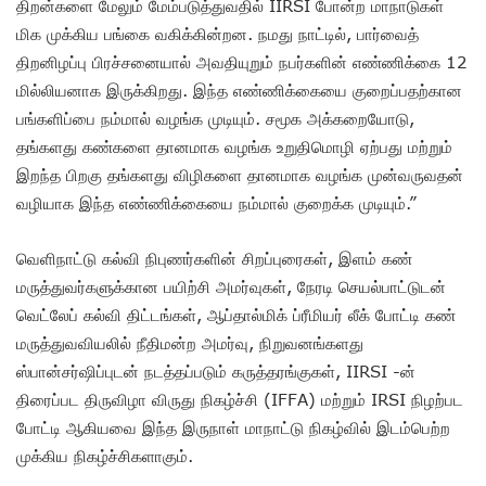
திறன்களை மேலும் மேம்படுத்துவதில் IIRSI போன்ற மாநாடுகள்
மிக முக்கிய பங்கை வகிக்கின்றன. நமது நாட்டில், பார்வைத்
திறனிழப்பு பிரச்சனையால் அவதியுறும் நபர்களின் எண்ணிக்கை 12
மில்லியனாக இருக்கிறது. இந்த எண்ணிக்கையை குறைப்பதற்கான
பங்களிப்பை நம்மால் வழங்க முடியும். சமூக அக்கறையோடு,
தங்களது கண்களை தானமாக வழங்க உறுதிமொழி ஏற்பது மற்றும்
இறந்த பிறகு தங்களது விழிகளை தானமாக வழங்க முன்வருவதன்
வழியாக இந்த எண்ணிக்கையை நம்மால் குறைக்க முடியும்.”
வெளிநாட்டு கல்வி நிபுணர்களின் சிறப்புரைகள், இளம் கண்
மருத்துவர்களுக்கான பயிற்சி அமர்வுகள், நேரடி செயல்பாட்டுடன்
வெட்லேப் கல்வி திட்டங்கள், ஆப்தால்மிக் ப்ரீமியர் லீக் போட்டி கண்
மருத்துவவியலில் நீதிமன்ற அமர்வு, நிறுவனங்களது
ஸ்பான்சர்ஷிப்புடன் நடத்தப்படும் கருத்தரங்குகள், IIRSI -ன்
திரைப்பட திருவிழா விருது நிகழ்ச்சி (IFFA) மற்றும் IRSI நிழற்பட
போட்டி ஆகியவை இந்த இருநாள் மாநாட்டு நிகழ்வில் இடம்பெற்ற
முக்கிய நிகழ்ச்சிகளாகும்.