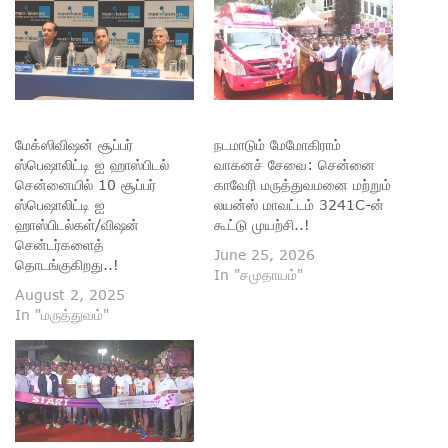
மேக்ஸிவிஷன் சூப்பர்
நடமாடும் மேமோகிராம்
ஸ்பெஷாலிட்டி ஐ ஹாஸ்பிடல்
வாகனச் சேவை: சென்னை
சென்னையில் 10 சூப்பர்
காவேரி மருத்துவமனை மற்றும்
ஸ்பெஷாலிட்டி ஐ
லயன்ஸ் மாவட்டம் 3241C-ன்
ஹாஸ்பிடல்கள்/விஷன்
கூட்டு முயற்சி..!
சென்டர்களைத்
June 25, 2026
தொடங்குகிறது..!
In "சமுதாயம்"
August 2, 2025
In "மருத்துவம்"