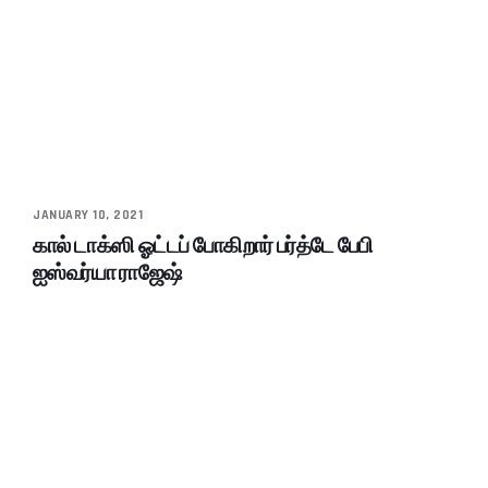
JANUARY 10, 2021
கால் டாக்ஸி ஓட்டப் போகிறார் பர்த்டே பேபி
ஐஸ்வர்யா ராஜேஷ்