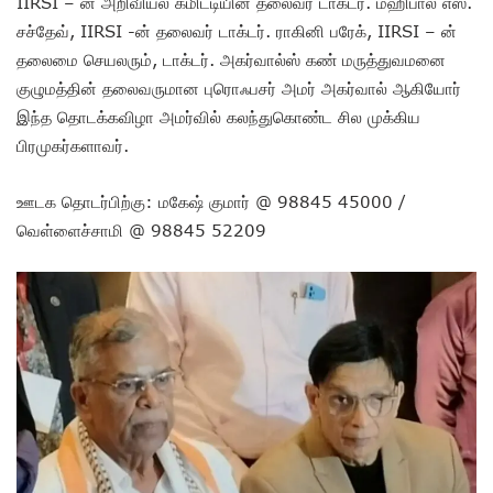
IIRSI – ன் அறிவியல் கமிட்டியின் தலைவர் டாக்டர். மஹிபால் எஸ்.
சச்தேவ், IIRSI -ன் தலைவர் டாக்டர். ராகினி பரேக், IIRSI – ன்
தலைமை செயலரும், டாக்டர். அகர்வால்ஸ் கண் மருத்துவமனை
குழுமத்தின் தலைவருமான புரொஃபசர் அமர் அகர்வால் ஆகியோர்
இந்த தொடக்கவிழா அமர்வில் கலந்துகொண்ட சில முக்கிய
பிரமுகர்களாவர்.
ஊடக தொடர்பிற்கு: மகேஷ் குமார் @ 98845 45000 /
வெள்ளைச்சாமி @ 98845 52209