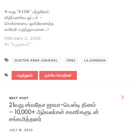
4-வது ‘K10K’ புற்றுநோய்
விழிப்புணர்வு ஓட்டம் –
சென்னையை ஒன்றிணைத்த
காவேரி மருத்துவமனை..!
February 2, 2026
In "சமுதாயம்"
DOCTOR AMAR AGARWAL
IIRSI
LA.GANESAN
மருத்துவம்
முக்கிய செய்திகள்
NEXT POST
21வது சர்வதேச ஜாவா-யெஸ்டி தினம்
– 10,000+ ஆர்வலர்கள் சவாரிகளுடன்
சங்கமித்தனர்
JULY 10, 2023