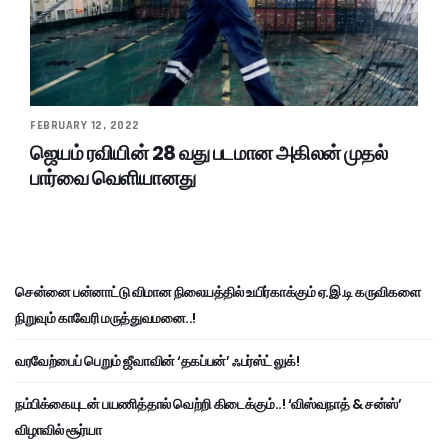
FEBRUARY 12, 2022
ஜெயம் ரவியின் 28 வது படமான அகிலன் முதல்
பார்வை வெளியானது
சென்னை பன்னாட்டு விமான நிலையத்தில் உயிர்காக்கும் ஏ.இ.டி கருவிகளை
நிறுவும் காவேரி மருத்துவமனை..!
வரவேற்பைப் பெறும் ஜீவாவின் ‘தகப்பன்’ ஃபர்ஸ்ட் லுக்!
நம்பிக்கையுடன் பயணித்தால் வெற்றி கிடைக்கும்..! ‘விஸ்வநாத் & சன்ஸ்’
விழாவில் சூர்யா