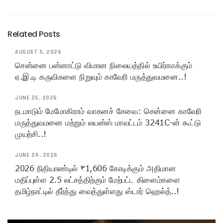
Related Posts
AUGUST 5, 2026
சென்னை பன்னாட்டு விமான நிலையத்தில் உயிர்காக்கும்
ஏ.இ.டி கருவிகளை நிறுவும் காவேரி மருத்துவமனை..!
JUNE 25, 2026
நடமாடும் மேமோகிராம் வாகனச் சேவை: சென்னை காவேரி
மருத்துவமனை மற்றும் லயன்ஸ் மாவட்டம் 3241C-ன் கூட்டு
முயற்சி..!
JUNE 24, 2026
2026 நிதியாண்டில் ₹1,606 கோடிக்கும் அதிமான
மதிப்புள்ள 2.5 லட்சத்திற்கும் மேற்பட்ட கிளைம்களை
தமிழ்நாட்டில் தீர்த்து வைத்துள்ளது ஸ்டார் ஹெல்த்..!