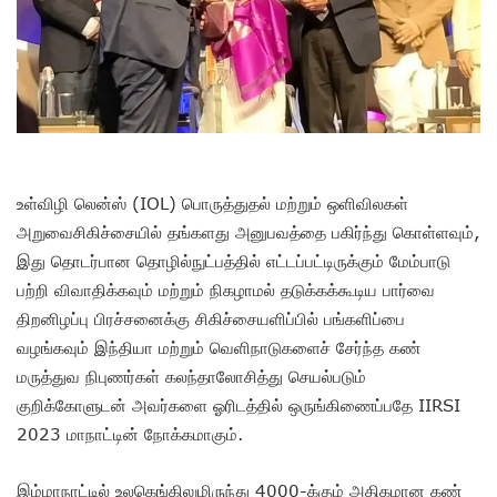
உள்விழி லென்ஸ் (IOL) பொருத்துதல் மற்றும் ஒளிவிலகள்
அறுவைசிகிச்சையில் தங்களது அனுபவத்தை பகிர்ந்து கொள்ளவும்,
இது தொடர்பான தொழில்நுட்பத்தில் எட்டப்பட்டிருக்கும் மேம்பாடு
பற்றி விவாதிக்கவும் மற்றும் நிகழாமல் தடுக்கக்கூடிய பார்வை
திறனிழப்பு பிரச்சனைக்கு சிகிச்சையளிப்பில் பங்களிப்பை
வழங்கவும் இந்தியா மற்றும் வெளிநாடுகளைச் சேர்ந்த கண்
மருத்துவ நிபுணர்கள் கலந்தாலோசித்து செயல்படும்
குறிக்கோளுடன் அவர்களை ஓரிடத்தில் ஒருங்கிணைப்பதே IIRSI
2023 மாநாட்டின் நோக்கமாகும்.
இம்மாநாட்டில் உலகெங்கிலுமிருந்து 4000-க்கும் அதிகமான கண்