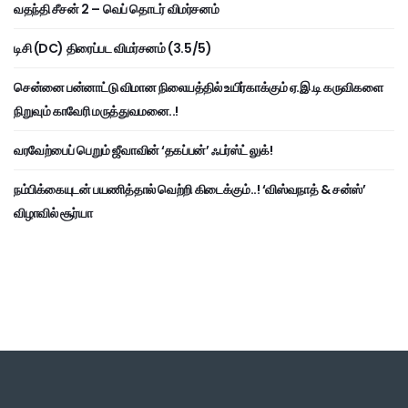
வதந்தி சீசன் 2 – வெப் தொடர் விமர்சனம்
டிசி (DC) திரைப்பட விமர்சனம் (3.5/5)
சென்னை பன்னாட்டு விமான நிலையத்தில் உயிர்காக்கும் ஏ.இ.டி கருவிகளை
நிறுவும் காவேரி மருத்துவமனை..!
வரவேற்பைப் பெறும் ஜீவாவின் ‘தகப்பன்’ ஃபர்ஸ்ட் லுக்!
நம்பிக்கையுடன் பயணித்தால் வெற்றி கிடைக்கும்..! ‘விஸ்வநாத் & சன்ஸ்’
விழாவில் சூர்யா