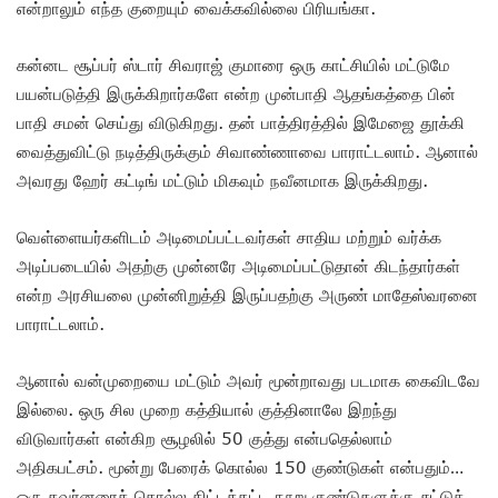
என்றாலும் எந்த குறையும் வைக்கவில்லை பிரியங்கா.
கன்னட சூப்பர் ஸ்டார் சிவராஜ் குமாரை ஒரு காட்சியில் மட்டுமே
பயன்படுத்தி இருக்கிறார்களே என்ற முன்பாதி ஆதங்கத்தை பின்
பாதி சமன் செய்து விடுகிறது. தன் பாத்திரத்தில் இமேஜை தூக்கி
வைத்துவிட்டு நடித்திருக்கும் சிவாண்ணாவை பாராட்டலாம். ஆனால்
அவரது ஹேர் கட்டிங் மட்டும் மிகவும் நவீனமாக இருக்கிறது.
வெள்ளையர்களிடம் அடிமைப்பட்டவர்கள் சாதிய மற்றும் வர்க்க
அடிப்படையில் அதற்கு முன்னரே அடிமைப்பட்டுதான் கிடந்தார்கள்
என்ற அரசியலை முன்னிறுத்தி இருப்பதற்கு அருண் மாதேஸ்வரனை
பாராட்டலாம்.
ஆனால் வன்முறையை மட்டும் அவர் மூன்றாவது படமாக கைவிடவே
இல்லை. ஒரு சில முறை கத்தியால் குத்தினாலே இறந்து
விடுவார்கள் என்கிற சூழலில் 50 குத்து என்பதெல்லாம்
அதிகபட்சம். மூன்று பேரைக் கொல்ல 150 குண்டுகள் என்பதும்…
ஒரு கவர்னரைக் கொல்ல கிட்டத்தட்ட நூறு குண்டுகளுக்கு சுட்டுத்