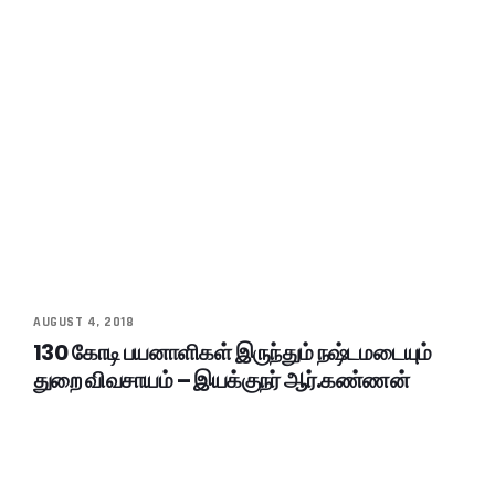
AUGUST 4, 2018
130 கோடி பயனாளிகள் இருந்தும் நஷ்டமடையும்
துறை விவசாயம் – இயக்குநர் ஆர்.கண்ணன்