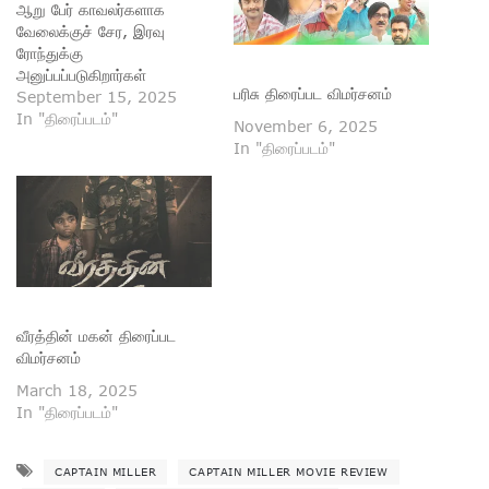
ஆறு பேர் காவலர்களாக
வேலைக்குச் சேர, இரவு
ரோந்துக்கு
அனுப்பப்படுகிறார்கள்
பரிசு திரைப்பட விமர்சனம்
அனைவரும். வழியில்
September 15, 2025
சந்தேகத்துக்கு இடமான
In "திரைப்படம்"
November 6, 2025
ஒருவரை அவர்கள் விசாரிக்க
In "திரைப்படம்"
முயல... தப்பியோடும் அவரைத்
துரத்திச் செல்லும்போது ஒரு
ஆளரவமற்ற குடிசைப் பகுதியில்
சிக்கிக் கொள்கிறார்களா.
அங்கு அஸ்வின் காக்கமனு
தலைமையில் இயக்கும் சதிகார
கும்பலொன்று இருக்க,
அவர்கள் இந்த ஆறு பேரில்
வீரத்தின் மகன் திரைப்பட
இருவரைக் கொல்ல, மீதி
விமர்சனம்
நால்வரும் அவர்களிடமிருந்து
தப்பிக்க முயற்சிக்கிறார்கள்.
March 18, 2025
அந்த முயற்சியில்…
In "திரைப்படம்"
CAPTAIN MILLER
CAPTAIN MILLER MOVIE REVIEW