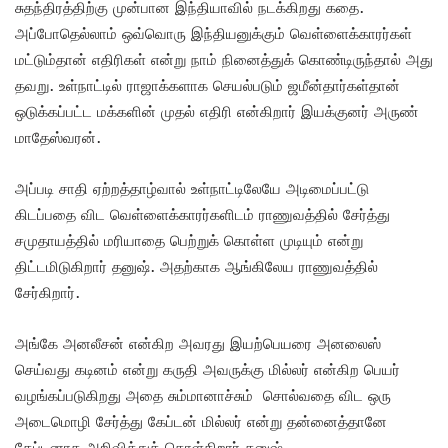
சுதந்திரத்திற்கு முன்பான இந்தியாவில் நடக்கிறது கதை.
அப்போதெல்லாம் ஒவ்வொரு இந்தியனுக்கும் வெள்ளைக்காரர்கள்
மட்டும்தான் எதிரிகள் என்று நாம் நினைத்துக் கொண்டிருந்தால் அது
தவறு. உள்நாட்டில் ராஜாக்களாக செயல்படும் ஜமீன்தார்கள்தான்
ஒடுக்கப்பட்ட மக்களின் முதல் எதிரி என்கிறார் இயக்குனர் அருண்
மாதேஸ்வரன்.
அப்படி சாதி ஏற்றத்தாழ்வால் உள்நாட்டிலேயே அடிமைப்பட்டு
கிடப்பதை விட வெள்ளைக்காரர்களிடம் ராணுவத்தில் சேர்த்து
சமுதாயத்தில் மரியாதை பெற்றுக் கொள்ள முடியும் என்று
திட்டமிடுகிறார் தனுஷ். அதற்காக ஆங்கிலேய ராணுவத்தில்
சேர்கிறார்.
அங்கே அனலீசன் என்கிற அவரது இயற்பெயரை அனலைஸ்
செய்வது கடினம் என்று கருதி அவருக்கு மில்லர் என்கிற பெயர்
வழங்கப்படுகிறது அதை சும்மானாச்சும் சொல்வதை விட ஒரு
அடைமொழி சேர்த்து கேப்டன் மில்லர் என்று தன்னைத்தானே
கேப்டனாக அறிவித்துக் கொள்கிறார் தனுஷ்.