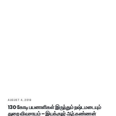
AUGUST 4, 2018
130 கோடி பயனாளிகள் இருந்தும் நஷ்டமடையும்
துறை விவசாயம் – இயக்குநர் ஆர்.கண்ணன்