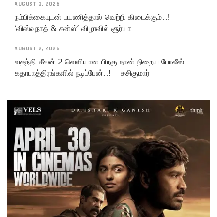
AUGUST 3, 2026
நம்பிக்கையுடன் பயணித்தால் வெற்றி கிடைக்கும்..!
‘விஸ்வநாத் & சன்ஸ்’ விழாவில் சூர்யா
AUGUST 2, 2026
வதந்தி சீசன் 2 வெளியான பிறகு நான் நிறைய போலீஸ்
கதாபாத்திரங்களில் நடிப்பேன்..! – சசிகுமார்