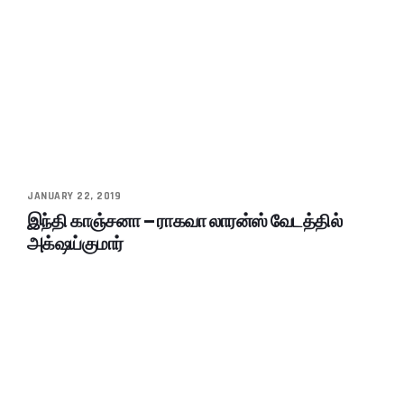
JANUARY 22, 2019
இந்தி காஞ்சனா – ராகவா லாரன்ஸ் வேடத்தில்
அக்‌ஷய்குமார்