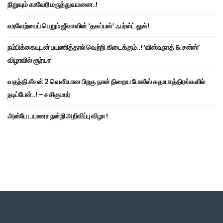
நிறுவும் காவேரி மருத்துவமனை..!
வரவேற்பைப் பெறும் ஜீவாவின் ‘தகப்பன்’ ஃபர்ஸ்ட் லுக்!
நம்பிக்கையுடன் பயணித்தால் வெற்றி கிடைக்கும்..! ‘விஸ்வநாத் & சன்ஸ்’
விழாவில் சூர்யா
வதந்தி சீசன் 2 வெளியான பிறகு நான் நிறைய போலீஸ் கதாபாத்திரங்களில்
நடிப்பேன்..! – சசிகுமார்
அன்பே டயானா நன்றி அறிவிப்பு விழா !