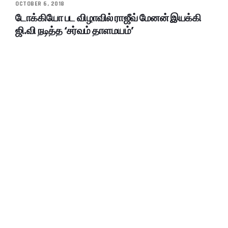
OCTOBER 6, 2018
டோக்கியோ பட விழாவில் ராஜீவ் மேனன் இயக்கி
ஜி.வி நடித்த ‘சர்வம் தாளமயம்’