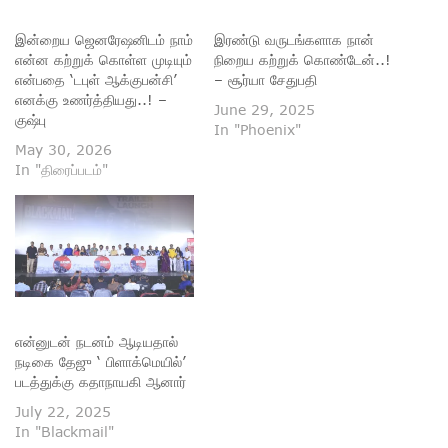
இன்றைய ஜெனரேஷனிடம் நாம்
இரண்டு வருடங்களாக நான்
என்ன கற்றுக் கொள்ள முடியும்
நிறைய கற்றுக் கொண்டேன்..!
என்பதை ‘டபுள் ஆக்குபன்சி’
– சூர்யா சேதுபதி
எனக்கு உணர்த்தியது..! –
June 29, 2025
குஷ்பு
In "Phoenix"
May 30, 2026
In "திரைப்படம்"
என்னுடன் நடனம் ஆடியதால்
நடிகை தேஜு ‘ பிளாக்மெயில்’
படத்துக்கு கதாநாயகி ஆனார்
July 22, 2025
In "Blackmail"