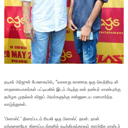
நடிகர் அர்ஜுன் பேசுகையில், ”வரலாறு காணாத ஒரு வெற்றியுடன்
சாதனையாளர்கள் பட்டியலில் இடம் பிடித்த என் நண்பர் மாண்புமிகு
தமிழக முதல்வர் விஜய் அவர்களுக்கு என்னுடைய மனமார்ந்த
வாழ்த்துகள்.
‘பிளாஸ்ட்’ திரைப்படம் ரியலி ஒரு பிளாஸ்ட் தான். நான்
எத்தனையோ திரைப்படங்களில் நடித்திருந்தாலும் கராத்தே மாஸ்டர்