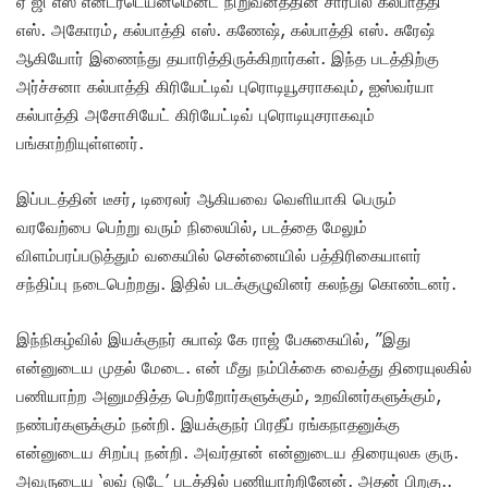
ஏ ஜி எஸ் என்டர்டெய்ன்மென்ட் நிறுவனத்தின் சார்பில் கல்பாத்தி
எஸ். அகோரம், கல்பாத்தி எஸ். கணேஷ், கல்பாத்தி எஸ். சுரேஷ்
ஆகியோர் இணைந்து தயாரித்திருக்கிறார்கள். இந்த படத்திற்கு
அர்ச்சனா கல்பாத்தி கிரியேட்டிவ் புரொடியூசராகவும், ஐஸ்வர்யா
கல்பாத்தி அசோசியேட் கிரியேட்டிவ் புரொடியுசராகவும்
பங்காற்றியுள்ளனர்.
இப்படத்தின் டீசர், டிரைலர் ஆகியவை வெளியாகி பெரும்
வரவேற்பை பெற்று வரும் நிலையில், படத்தை மேலும்
விளம்பரப்படுத்தும் வகையில் சென்னையில் பத்திரிகையாளர்
சந்திப்பு நடைபெற்றது. இதில் படக்குழுவினர் கலந்து கொண்டனர்.
இந்நிகழ்வில் இயக்குநர் சுபாஷ் கே ராஜ் பேசுகையில், ”இது
என்னுடைய முதல் மேடை. என் மீது நம்பிக்கை வைத்து திரையுலகில்
பணியாற்ற அனுமதித்த பெற்றோர்களுக்கும், உறவினர்களுக்கும்,
நண்பர்களுக்கும் நன்றி. இயக்குநர் பிரதீப் ரங்கநாதனுக்கு
என்னுடைய சிறப்பு நன்றி. அவர்தான் என்னுடைய திரையுலக குரு.
அவருடைய ‘லவ் டுடே’ படத்தில் பணியாற்றினேன். அதன் பிறகு..