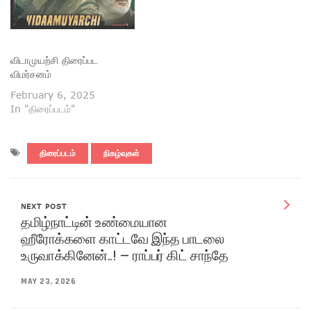
விடாமுயற்சி திரைப்பட
விமர்சனம்
February 6, 2025
In "திரைப்படம்"
திரைப்படம்
நிகழ்வுகள்
NEXT POST
தமிழ்நாட்டின் உண்மையான
ஹீரோக்களை காட்டவே இந்த பாடலை
உருவாக்கினேன்..! – ராப்பர் கிட் சாந்தே
MAY 23, 2026