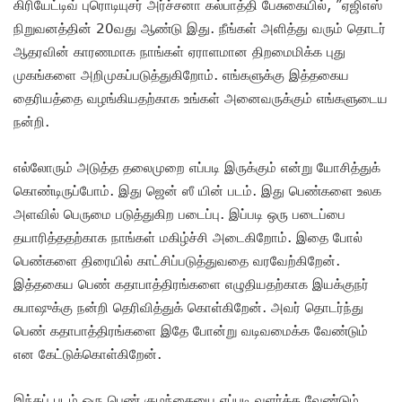
கிரியேட்டிவ் புரொடியுசர் அர்ச்சனா கல்பாத்தி பேசுகையில், ”ஏஜிஎஸ்
நிறுவனத்தின் 20வது ஆண்டு இது. நீங்கள் அளித்து வரும் தொடர்
ஆதரவின் காரணமாக நாங்கள் ஏராளமான திறமைமிக்க புது
முகங்களை அறிமுகப்படுத்துகிறோம். எங்களுக்கு இத்தகைய
தைரியத்தை வழங்கியதற்காக உங்கள் அனைவருக்கும் எங்களுடைய
நன்றி.
எல்லோரும் அடுத்த தலைமுறை எப்படி இருக்கும் என்று யோசித்துக்
கொண்டிருப்போம். இது ஜென் ஸீ யின் படம். இது பெண்களை உலக
அளவில் பெருமை படுத்துகிற படைப்பு. இப்படி ஒரு படைப்பை
தயாரித்ததற்காக நாங்கள் மகிழ்ச்சி அடைகிறோம். இதை போல்
பெண்களை திரையில் காட்சிப்படுத்துவதை வரவேற்கிறேன்.
இத்தகைய பெண் கதாபாத்திரங்களை எழுதியதற்காக இயக்குநர்
சுபாஷுக்கு நன்றி தெரிவித்துக் கொள்கிறேன். அவர் தொடர்ந்து
பெண் கதாபாத்திரங்களை இதே போன்று வடிவமைக்க வேண்டும்
என கேட்டுக்கொள்கிறேன்.‌
இந்தப் படம் ஒரு பெண் குழந்தையை எப்படி வளர்க்க வேண்டும்