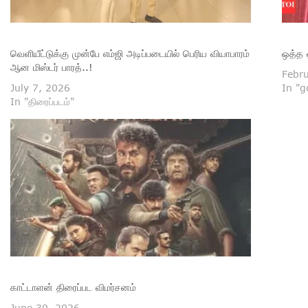
வெளியீட்டுக்கு முன்பே எம்ஜி அடிப்படையில் பெரிய வியாபாரம்
ஒத்த 
ஆன மிஸ்டர் பாரத்..!
Febr
July 7, 2026
In "
In "திரைப்படம்"
காட்டாளன் திரைப்பட விமர்சனம்
June 30, 2026