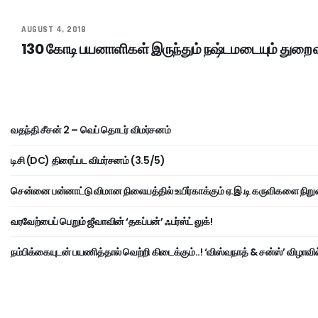
AUGUST 4, 2018
130 கோடி பயனாளிகள் இருந்தும் நஷ்டமடையும் துறை
வதந்தி சீசன் 2 – வெப் தொடர் விமர்சனம்
டிசி (DC) திரைப்பட விமர்சனம் (3.5/5)
சென்னை பன்னாட்டு விமான நிலையத்தில் உயிர்காக்கும் ஏ.இ.டி கருவிகளை நிறு
வரவேற்பைப் பெறும் ஜீவாவின் ‘தகப்பன்’ ஃபர்ஸ்ட் லுக்!
நம்பிக்கையுடன் பயணித்தால் வெற்றி கிடைக்கும்..! ‘விஸ்வநாத் & சன்ஸ்’ விழாவில