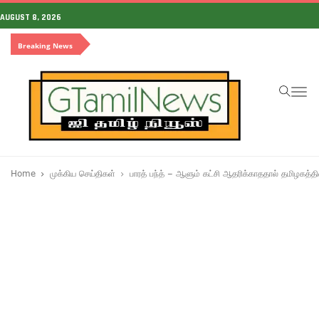
AUGUST 8, 2026
Breaking News
To
na
Home
முக்கிய செய்திகள்
பாரத் பந்த் – ஆளும் கட்சி ஆதரிக்காததால் தமிழகத்தில்