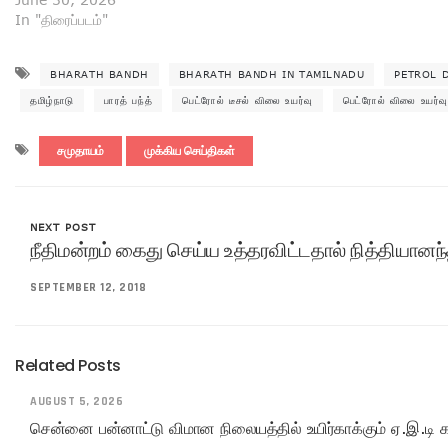
In "திரைப்படம்"
BHARATH BANDH
BHARATH BANDH IN TAMILNADU
PETROL D
தமிழ்நாடு
பாரத் பந்த்
பெட்ரோல் டீசல் விலை உயர்வு
பெட்ரோல் விலை உயர்வ
சமுதாயம்
முக்கிய செய்திகள்
NEXT POST
நீதிமன்றம் கைது செய்ய உத்தரவிட்டதால் நித்தியானந்த
SEPTEMBER 12, 2018
Related Posts
AUGUST 5, 2026
சென்னை பன்னாட்டு விமான நிலையத்தில் உயிர்காக்கும் ஏ.இ.டி