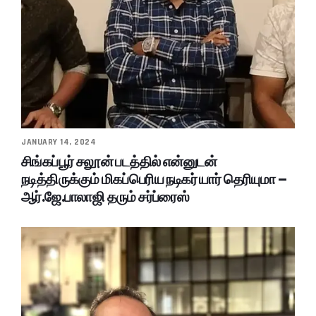
JANUARY 14, 2024
சிங்கப்பூர் சலூன் படத்தில் என்னுடன்
நடித்திருக்கும் மிகப்பெரிய நடிகர் யார் தெரியுமா –
ஆர்.ஜே.பாலாஜி தரும் சர்ப்ரைஸ்