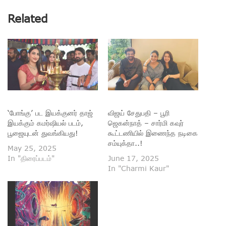
Related
‘போங்கு’ பட இயக்குனர் தாஜ்
விஜய் சேதுபதி – பூரி
இயக்கும் கமர்ஷியல் படம்,
ஜெகன்நாத் – சார்மி கவுர்
பூஜையுடன் துவங்கியது!
கூட்டணியில் இணைந்த நடிகை
சம்யுக்தா..!
May 25, 2025
In "திரைப்படம்"
June 17, 2025
In "Charmi Kaur"