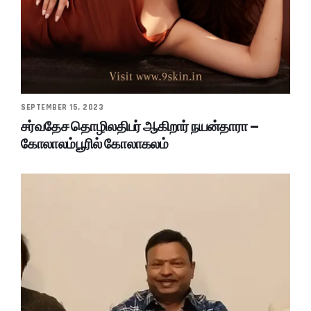
SEPTEMBER 15, 2023
சர்வதேச தொழிலதிபர் ஆகிறார் நயன்தாரா –
கோலாலம்பூரில் கோலாகலம்