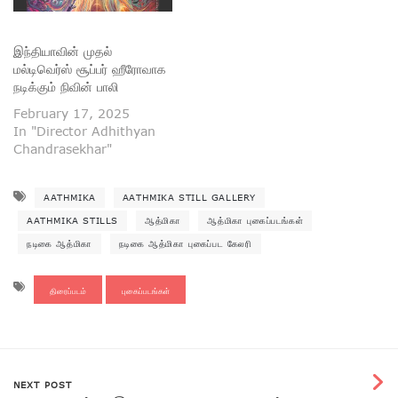
இந்தியாவின் முதல்
மல்டிவெர்ஸ் சூப்பர் ஹீரோவாக
நடிக்கும் நிவின் பாலி
February 17, 2025
In "Director Adhithyan
Chandrasekhar"
AATHMIKA
AATHMIKA STILL GALLERY
AATHMIKA STILLS
ஆத்மிகா
ஆத்மிகா புகைப்படங்கள்
நடிகை ஆத்மிகா
நடிகை ஆத்மிகா புகைப்பட கேலரி
திரைப்படம்
புகைப்படங்கள்
NEXT POST