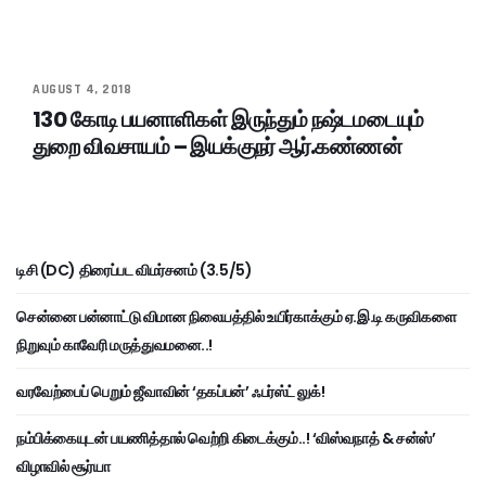
AUGUST 4, 2018
130 கோடி பயனாளிகள் இருந்தும் நஷ்டமடையும்
துறை விவசாயம் – இயக்குநர் ஆர்.கண்ணன்
டிசி (DC) திரைப்பட விமர்சனம் (3.5/5)
சென்னை பன்னாட்டு விமான நிலையத்தில் உயிர்காக்கும் ஏ.இ.டி கருவிகளை
நிறுவும் காவேரி மருத்துவமனை..!
வரவேற்பைப் பெறும் ஜீவாவின் ‘தகப்பன்’ ஃபர்ஸ்ட் லுக்!
நம்பிக்கையுடன் பயணித்தால் வெற்றி கிடைக்கும்..! ‘விஸ்வநாத் & சன்ஸ்’
விழாவில் சூர்யா