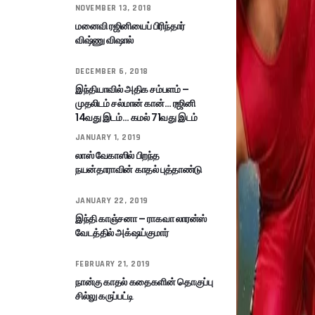
NOVEMBER 13, 2018
மனைவி ரஜினியைப் பிரிந்தார்
விஷ்ணு விஷால்
DECEMBER 6, 2018
இந்தியாவில் அதிக சம்பளம் –
முதலிடம் சல்மான் கான்… ரஜினி
14வது இடம்… கமல் 71வது இடம்
JANUARY 1, 2019
லாஸ் வேகாஸில் பிறந்த
நயன்தாராவின் காதல் புத்தாண்டு
JANUARY 22, 2019
இந்தி காஞ்சனா – ராகவா லாரன்ஸ்
வேடத்தில் அக்‌ஷய்குமார்
FEBRUARY 21, 2019
நான்கு காதல் கதைகளின் தொகுப்பு
சில்லு கருப்பட்டி