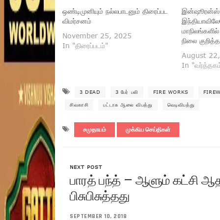
ஒண்டிமுனியும் நல்லபாடனும் திரைப்பட
இன்ஷூரன்ஸ் க
விமர்சனம்
இந்தியாவில
மாநிலங்களில்
November 25, 2025
நிலை குறித்த
In "திரைப்படம்"
August 22
In "வர்த்தகம
3 DEAD
3 பேர் பலி
FIRE WORKS
FIRE
சிவகாசி
பட்டாசு ஆலை விபத்து
வெடிவிபத்து
சமுதாயம்
முக்கிய செய்திகள்
NEXT POST
பாரத் பந்த் – ஆளும் கட்சி ஆ
பிசுபிசுத்தது
SEPTEMBER 10, 2018