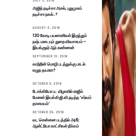
JULY 3, 2018
அஜித் நடிச்சா அசல், புதுமுகம்
நடிச்சா நகல்..?
AUGUST 4, 2018
130 கோடி பயனாளிகள் இருந்தும்
நஷ்டமடையும் துறை விவசாயம் –
இயக்குநர் ஆர்.கண்ணன்
SEPTEMBER 13, 2018
காற்றின் மொழி படத்துக்கு பாடல்
எழுத தயாரா?
OCTOBER 6, 2018
டோக்கியோ பட விழாவில் ராஜீவ்
மேனன் இயக்கி ஜி.வி நடித்த ‘சர்வம்
தாளமயம்’
OCTOBER 26, 2018
வட சென்னை படத்தில் அமீர்
ஆன்ட்ரியா காட்சிகள் நீக்கம்