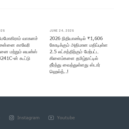
026
JUNE 24, 2026
 மேமோகிராம் வாகனச்
2026 நிதியாண்டில் ₹1,606
ென்னை காவேரி
கோடிக்கும் அதிமான மதிப்புள்ள
மனை மற்றும் லயன்ஸ்
2.5 லட்சத்திற்கும் மேற்பட்ட
3241C-ன் கூட்டு
கிளைம்களை தமிழ்நாட்டில்
தீர்த்து வைத்துள்ளது ஸ்டார்
ஹெல்த்..!
+
Instagram
Youtube