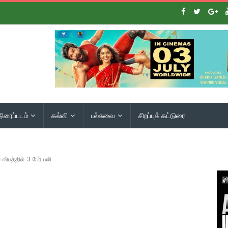
திரைப்படம்
கல்வி
பல்சுவை
சிறப்புக் கட்டுரை
விபத்தில் 3 பேர் பலி