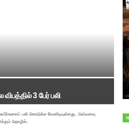
விபத்தில் 3 பேர் பலி
உயிர்களைப் பலி கொடுக்க வேண்டியுள்ளது. அவ்வளவு
N
்கும் தொழில்.