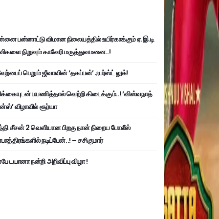
்னை பன்னாட்டு விமான நிலையத்தில் உயிர்காக்கும் ஏ.இ.டி
விகளை நிறுவும் காவேரி மருத்துவமனை..!
ற்பைப் பெறும் ஜீவாவின் ‘தகப்பன்’ ஃபர்ஸ்ட் லுக்!
பிக்கையுடன் பயணித்தால் வெற்றி கிடைக்கும்..! ‘விஸ்வநாத்
ன்ஸ்’ விழாவில் சூர்யா
்தி சீசன் 2 வெளியான பிறகு நான் நிறைய போலீஸ்
ாத்திரங்களில் நடிப்பேன்..! – சசிகுமார்
பே டயானா நன்றி அறிவிப்பு விழா !