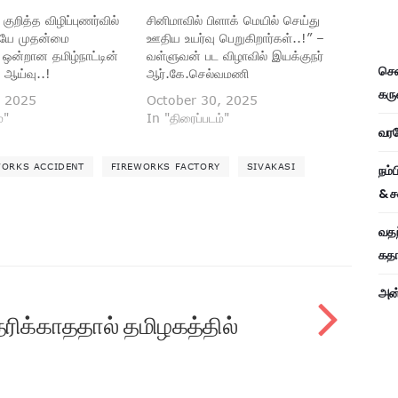
ுறித்த விழிப்புணர்வில்
சினிமாவில் பிளாக் மெயில் செய்து
ேயே முதன்மை
ஊதிய உயர்வு பெறுகிறார்கள்..!” –
 ஒன்றான தமிழ்நாட்டின்
வள்ளுவன் பட விழாவில் இயக்குநர்
சென
 ஆய்வு..!
ஆர்.கே.செல்வமணி
கரு
, 2025
October 30, 2025
்"
In "திரைப்படம்"
வரவே
WORKS ACCIDENT
FIREWORKS FACTORY
SIVAKASI
நம்
& ச
வதந
கதாப
அன்
தரிக்காததால் தமிழகத்தில்