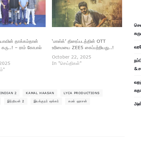
சென
கரு
ியாவின் தாக்கம்தான்
‘மாஸ்க்’ திரைப்படத்தின் OTT
வரவே
் கரு..! – ராம் கோபால்
உரிமையை ZEE5 கைப்பற்றியது..!
October 22, 2025
நம்
 2025
In "செய்திகள்"
& ச
ம்"
வதந
கதாப
INDIAN 2
KAMAL HAASAN
LYCA PRODUCTIONS
இந்தியன் 2
இயக்குநர் ஷங்கர்
கமல் ஹாசன்
அன்