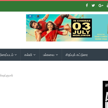
திரைப்படம்
கல்வி
பல்சுவை
சிறப்புக் கட்டுரை
‌ஷய்குமார்