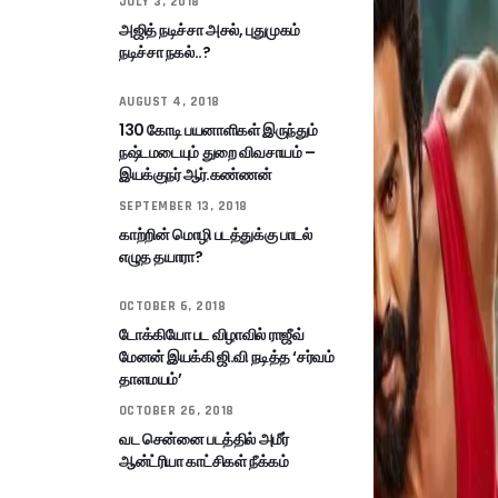
JULY 3, 2018
அஜித் நடிச்சா அசல், புதுமுகம்
நடிச்சா நகல்..?
AUGUST 4, 2018
130 கோடி பயனாளிகள் இருந்தும்
நஷ்டமடையும் துறை விவசாயம் –
இயக்குநர் ஆர்.கண்ணன்
SEPTEMBER 13, 2018
காற்றின் மொழி படத்துக்கு பாடல்
எழுத தயாரா?
OCTOBER 6, 2018
டோக்கியோ பட விழாவில் ராஜீவ்
மேனன் இயக்கி ஜி.வி நடித்த ‘சர்வம்
தாளமயம்’
OCTOBER 26, 2018
வட சென்னை படத்தில் அமீர்
ஆன்ட்ரியா காட்சிகள் நீக்கம்