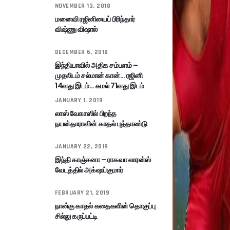
NOVEMBER 13, 2018
மனைவி ரஜினியைப் பிரிந்தார்
விஷ்ணு விஷால்
DECEMBER 6, 2018
இந்தியாவில் அதிக சம்பளம் –
முதலிடம் சல்மான் கான்… ரஜினி
14வது இடம்… கமல் 71வது இடம்
JANUARY 1, 2019
லாஸ் வேகாஸில் பிறந்த
நயன்தாராவின் காதல் புத்தாண்டு
JANUARY 22, 2019
இந்தி காஞ்சனா – ராகவா லாரன்ஸ்
வேடத்தில் அக்‌ஷய்குமார்
FEBRUARY 21, 2019
நான்கு காதல் கதைகளின் தொகுப்பு
சில்லு கருப்பட்டி