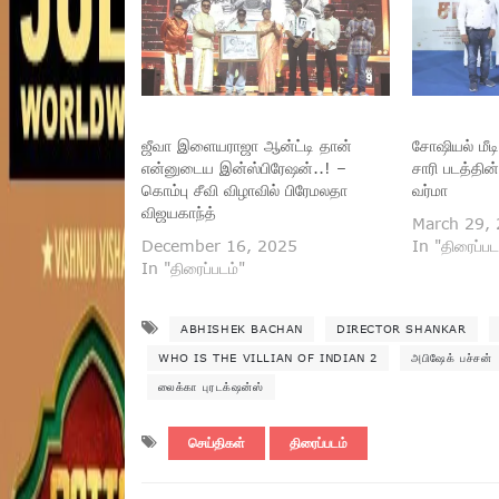
ஜீவா இளையராஜா ஆன்ட்டி தான்
சோஷியல் மீட
என்னுடைய இன்ஸ்பிரேஷன்..! –
சாரி படத்தின
கொம்பு சீவி விழாவில் பிரேமலதா
வர்மா
விஜயகாந்த்
March 29,
December 16, 2025
In "திரைப்பட
In "திரைப்படம்"
ABHISHEK BACHAN
DIRECTOR SHANKAR
WHO IS THE VILLIAN OF INDIAN 2
அபிஷேக் பச்சன்
லைக்கா புரடக்‌ஷன்ஸ்
செய்திகள்
திரைப்படம்