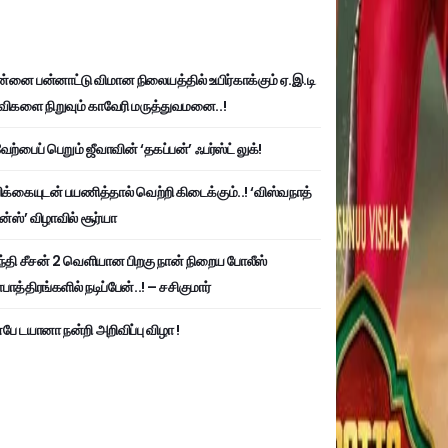
்னை பன்னாட்டு விமான நிலையத்தில் உயிர்காக்கும் ஏ.இ.டி
விகளை நிறுவும் காவேரி மருத்துவமனை..!
ற்பைப் பெறும் ஜீவாவின் ‘தகப்பன்’ ஃபர்ஸ்ட் லுக்!
பிக்கையுடன் பயணித்தால் வெற்றி கிடைக்கும்..! ‘விஸ்வநாத்
ன்ஸ்’ விழாவில் சூர்யா
்தி சீசன் 2 வெளியான பிறகு நான் நிறைய போலீஸ்
ாத்திரங்களில் நடிப்பேன்..! – சசிகுமார்
பே டயானா நன்றி அறிவிப்பு விழா !