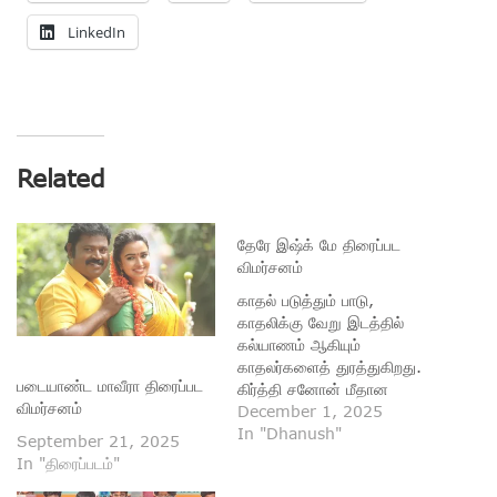
LinkedIn
Related
தேரே இஷ்க் மே திரைப்பட
விமர்சனம்
காதல் படுத்தும் பாடு,
காதலிக்கு வேறு இடத்தில்
கல்யாணம் ஆகியும்
காதலர்களைத் துரத்துகிறது.
படையாண்ட மாவீரா திரைப்பட
கிர்த்தி சனோன் மீதான
விமர்சனம்
காதலுக்காக குணம் மாறி,
December 1, 2025
கொள்கை மாறி உயர்
In "Dhanush"
September 21, 2025
படிப்பெல்லாம் படித்தும் காதல்
In "திரைப்படம்"
கை கூடாமல் போகும் தனுஷ்