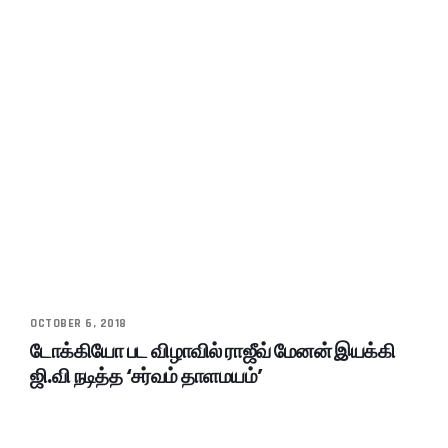
OCTOBER 6, 2018
டோக்கியோ பட விழாவில் ராஜீவ் மேனன் இயக்கி
ஜி.வி நடித்த ‘சர்வம் தாளமயம்’