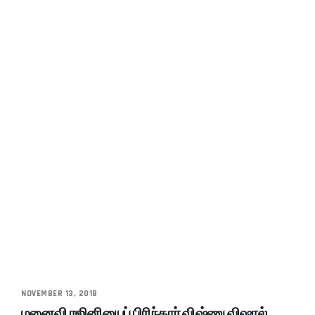
NOVEMBER 13, 2018
மனைவி ரஜினியைப் பிரிந்தார் விஷ்ணு விஷால்