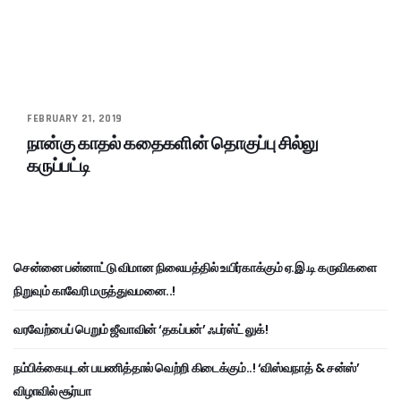
FEBRUARY 21, 2019
நான்கு காதல் கதைகளின் தொகுப்பு சில்லு
கருப்பட்டி
சென்னை பன்னாட்டு விமான நிலையத்தில் உயிர்காக்கும் ஏ.இ.டி கருவிகளை
நிறுவும் காவேரி மருத்துவமனை..!
வரவேற்பைப் பெறும் ஜீவாவின் ‘தகப்பன்’ ஃபர்ஸ்ட் லுக்!
நம்பிக்கையுடன் பயணித்தால் வெற்றி கிடைக்கும்..! ‘விஸ்வநாத் & சன்ஸ்’
விழாவில் சூர்யா