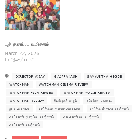
இந்திய விமானப்படையில்
பைலட் ஆகிறார். அங்கே அவர்
செய்த சிறு பிழை அவரை
மீண்டும் தன்னை நிரூபிக்க
வைக்க, அந்தப் புள்ளியில்
கடந்த காலக் காதல் மீண்டும்
துரத்துகிறது. என்ன செய்தார்
யூத் திரைப்பட விமர்சனம்
அவர்…
March 22, 2026
In "திரைப்படம்"
DIRECTOR VIJAY
G.V.PRAKASH
SAMYUKTHA HEGDE
WATCHMAN
WATCHMAN CINEMA REVIEW
WATCHMAN FILM REVIEW
WATCHMAN MOVIE REVIEW
WATCHMAN REVIEW
இயக்குநர் விஜய்
சம்யுக்தா ஹெக்டே
ஜி.வி.பிரகாஷ்
வாட்ச்மேன் சினிமா விமர்சனம்
வாட்ச்மேன் திரை விமர்சனம்
வாட்ச்மேன் திரைப்பட விமர்சனம்
வாட்ச்மேன் பட விமர்சனம்
வாட்ச்மேன் விமர்சனம்