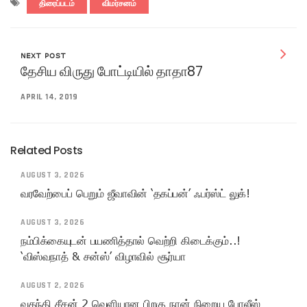
திரைப்படம்
விமர்சனம்
NEXT POST
தேசிய விருது போட்டியில் தாதா87
APRIL 14, 2019
Related Posts
AUGUST 3, 2026
வரவேற்பைப் பெறும் ஜீவாவின் ‘தகப்பன்’ ஃபர்ஸ்ட் லுக்!
AUGUST 3, 2026
நம்பிக்கையுடன் பயணித்தால் வெற்றி கிடைக்கும்..!
‘விஸ்வநாத் & சன்ஸ்’ விழாவில் சூர்யா
AUGUST 2, 2026
வதந்தி சீசன் 2 வெளியான பிறகு நான் நிறைய போலீஸ்