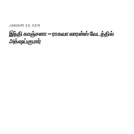
JANUARY 22, 2019
இந்தி காஞ்சனா – ராகவா லாரன்ஸ் வேடத்தில்
அக்‌ஷய்குமார்