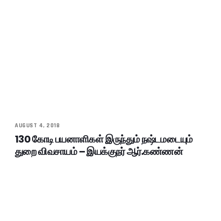
AUGUST 4, 2018
130 கோடி பயனாளிகள் இருந்தும் நஷ்டமடையும்
துறை விவசாயம் – இயக்குநர் ஆர்.கண்ணன்