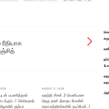
கொடுத்தவர்களிடம்…
சென
கரு
 ரீதியாக
வரவே
ஞ்சித்
நம்
& ச
வதந
கதாப
2026
AUGUST 2, 2026
அன்
யுடன் பயணித்தால்
வதந்தி சீசன் 2 வெளியான
டைக்கும்..! ‘விஸ்வநாத்
பிறகு நான் நிறைய போலீஸ்
விழாவில் சூர்யா
கதாபாத்திரங்களில் நடிப்பேன்..!