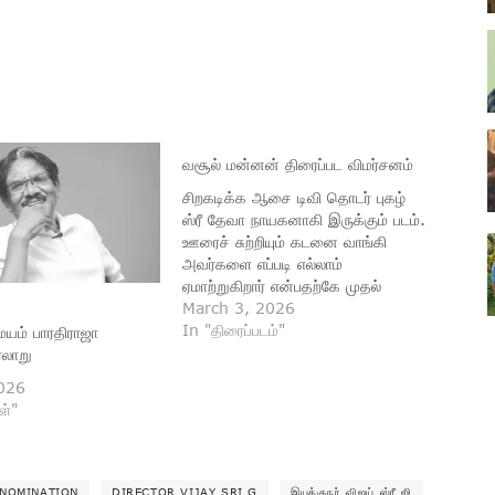
வசூல் மன்னன் திரைப்பட விமர்சனம்
சிறகடிக்க ஆசை டிவி தொடர் புகழ்
ஸ்ரீ தேவா நாயகனாகி இருக்கும் படம்.
ஊரைச் சுற்றியும் கடனை வாங்கி
அவர்களை எப்படி எல்லாம்
ஏமாற்றுகிறார் என்பதற்கே முதல்
பாதிப்பட காட்சிகள் போய்விடுகின்றன.
March 3, 2026
சரவணன் என்ற பாத்திர பெயர்
In "திரைப்படம்"
மயம் பாரதிராஜா
கொண்ட அவரை அவ்வூர் மக்கள்
ரலாறு
அல்வா சரவணன் என்று
026
அழைக்கிறார்கள். கூடவே அவரது
ள்"
மாமன் குட்டிப்புலி சரவண சக்தியம்
இணைந்து பண்ணாத லொள்ளு
வேலைகளைப் பண்ணுகிறார்கள்.
அதில் ஹைலைட், கடன்
NOMINATION
DIRECTOR VIJAY SRI G
இயக்குநர் விஜய் ஸ்ரீ ஜி