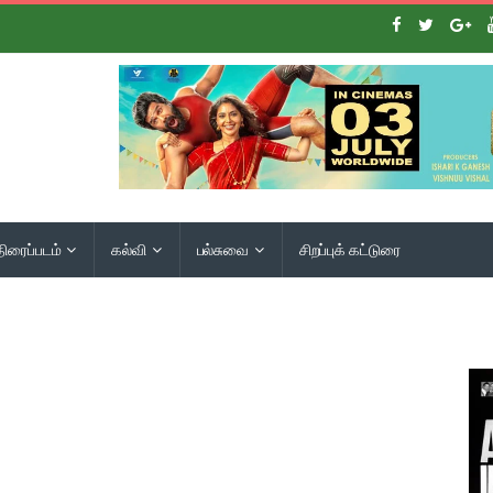
திரைப்படம்
கல்வி
பல்சுவை
சிறப்புக் கட்டுரை