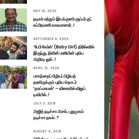
MAY 10, 2025
நடிகர் மற்றும் இயக்குனர் சூப்பர் குட்
சுப்பிரமணி காலமானார்..!
SEPTEMBER 6, 2025
‘பேபி கேர்ள்’ (Baby Girl) திரில்லரில்
இருந்து, நிவின் பாலியின் புதிய
அதிரடி லுக்..!
APRIL 15, 2026
பாசத்தைப் பிழியப் பிழியத்
தரவிருக்கும் புதிய தொடர்
‘தாய்மாமன்’ – விரைவில் விஜய்
டிவியில்..!
JULY 3, 2018
அஜித் நடிச்சா அசல், புதுமுகம்
நடிச்சா நகல்..?
AUGUST 4, 2018