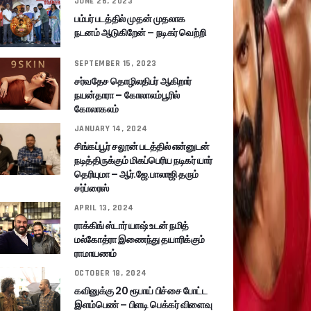
JUNE 26, 2023
பம்பர் படத்தில் முதன் முதலாக
நடனம் ஆடுகிறேன் – நடிகர் வெற்றி
SEPTEMBER 15, 2023
சர்வதேச தொழிலதிபர் ஆகிறார்
நயன்தாரா – கோலாலம்பூரில்
கோலாகலம்
JANUARY 14, 2024
சிங்கப்பூர் சலூன் படத்தில் என்னுடன்
நடித்திருக்கும் மிகப்பெரிய நடிகர் யார்
தெரியுமா – ஆர்.ஜே.பாலாஜி தரும்
சர்ப்ரைஸ்
APRIL 13, 2024
ராக்கிங் ஸ்டார் யாஷ் உடன் நமித்
மல்கோத்ரா இணைந்து தயாரிக்கும்
ராமாயணம்
OCTOBER 18, 2024
கவினுக்கு 20 ரூபாய் பிச்சை போட்ட
இளம்பெண் – பிளடி பெக்கர் விளைவு