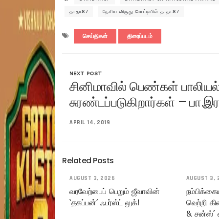
தாதா87
தேசிய விருது போட்டியில் தாதா87
செய்திகள்
திரைப்படம்
NEXT POST
சினிமாவில் பெண்கள் பாலியல்
சுரண்டப்படுகிறார்கள் – பா.இர
APRIL 14, 2019
Related Posts
AUGUST 3, 2026
AUGUST 3, 
வரவேற்பைப் பெறும் ஜீவாவின்
நம்பிக்கை
‘தகப்பன்’ ஃபர்ஸ்ட் லுக்!
வெற்றி கி
& சன்ஸ்’ 