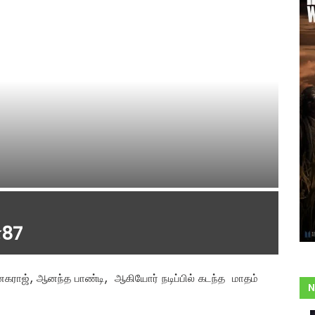
ா87
கராஜ், ஆனந்த பாண்டி, ஆகியோர் நடிப்பில் கடந்த மாதம்
N