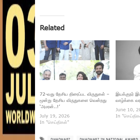
Related
72-வது தேசிய திரைப்பட விருதுகள் –
இயக்குநர் இ
மூன்று தேசிய விருதுகளை வென்றது
வாழ்க்கை வ
‘அமரன்..!’
June 10, 2
July 19, 2026
In "செய்திக
In "செய்திகள்"
DHADHA87
DHADHA87 IN NATIONAL AWARD 