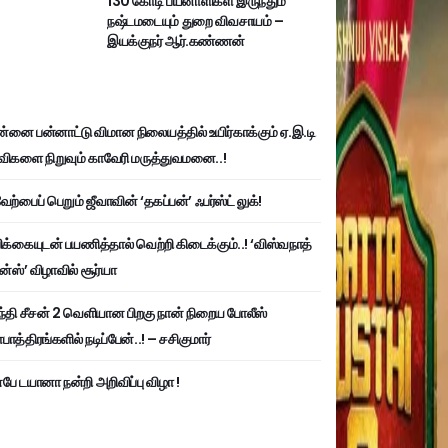
130 கோடி பயனாளிகள் இருந்தும்
நஷ்டமடையும் துறை விவசாயம் –
இயக்குநர் ஆர்.கண்ணன்
்னை பன்னாட்டு விமான நிலையத்தில் உயிர்காக்கும் ஏ.இ.டி
விகளை நிறுவும் காவேரி மருத்துவமனை..!
ற்பைப் பெறும் ஜீவாவின் ‘தகப்பன்’ ஃபர்ஸ்ட் லுக்!
பிக்கையுடன் பயணித்தால் வெற்றி கிடைக்கும்..! ‘விஸ்வநாத்
ன்ஸ்’ விழாவில் சூர்யா
்தி சீசன் 2 வெளியான பிறகு நான் நிறைய போலீஸ்
ாத்திரங்களில் நடிப்பேன்..! – சசிகுமார்
பே டயானா நன்றி அறிவிப்பு விழா !