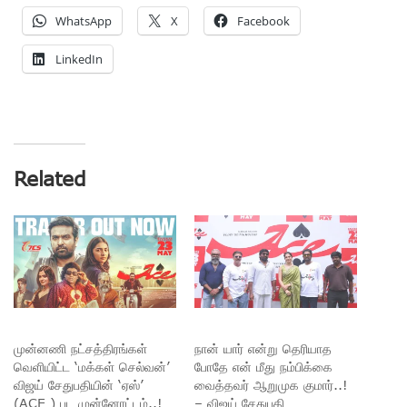
WhatsApp
X
Facebook
LinkedIn
Related
முன்னணி நட்சத்திரங்கள்
நான் யார் என்று தெரியாத
வெளியிட்ட ‘மக்கள் செல்வன்’
போதே என் மீது நம்பிக்கை
விஜய் சேதுபதியின் ‘ஏஸ்’
வைத்தவர் ஆறுமுக குமார்..!
(ACE ) பட முன்னோட்டம்..!
– விஜய் சேதுபதி