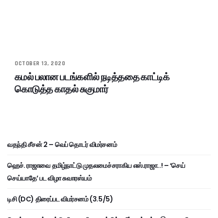
OCTOBER 13, 2020
கமல் பலான படங்களில் நடித்ததை காட்டிக்
கொடுத்த காதல் சுகுமார்
வதந்தி சீசன் 2 – வெப் தொடர் விமர்சனம்
ஹெச். ராஜாவை தமிழ்நாட்டு முதலமைச்சராகிய எஸ்.ராஜா..! – ‘செய்
செய்யாதே’ பட விழா சுவாரஸ்யம்
டிசி (DC) திரைப்பட விமர்சனம் (3.5/5)