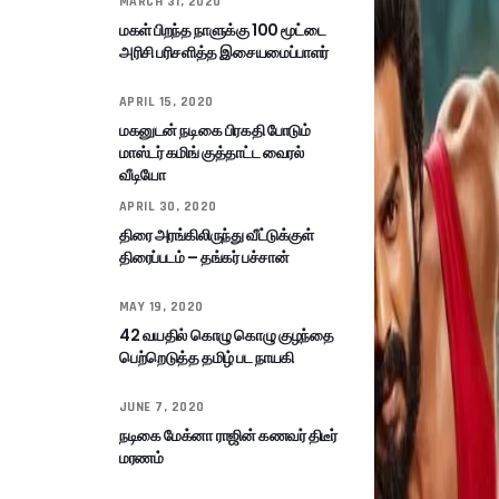
MARCH 31, 2020
மகள் பிறந்த நாளுக்கு 100 மூட்டை
அரிசி பரிசளித்த இசையமைப்பாளர்
APRIL 15, 2020
மகனுடன் நடிகை பிரகதி போடும்
மாஸ்டர் கமிங் குத்தாட்ட வைரல்
வீடியோ
APRIL 30, 2020
திரை அரங்கிலிருந்து வீட்டுக்குள்
திரைப்படம் – தங்கர் பச்சான்
MAY 19, 2020
42 வயதில் கொழு கொழு குழந்தை
பெற்றெடுத்த தமிழ் பட நாயகி
JUNE 7, 2020
நடிகை மேக்னா ராஜின் கணவர் திடீர்
மரணம்