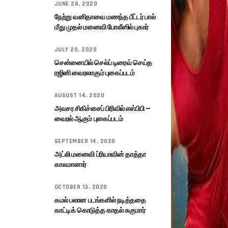
JUNE 28, 2020
நேற்று வனிதாவை மணந்த பீட்டர் பால்
மீது முதல் மனைவி போலீஸில் புகார்
JULY 20, 2020
சென்னையில் செல்ப் டிரைவ் செய்த
ரஜினி வைரலாகும் புகைப்படம்
AUGUST 14, 2020
அவசர சிகிச்சைப் பிரிவில் எஸ்பிபி –
வைரல் ஆகும் புகைப்படம்
SEPTEMBER 14, 2020
அட்லி மனைவி ப்ரியாவின் தாத்தா
காலமானார்
OCTOBER 13, 2020
கமல் பலான படங்களில் நடித்ததை
காட்டிக் கொடுத்த காதல் சுகுமார்