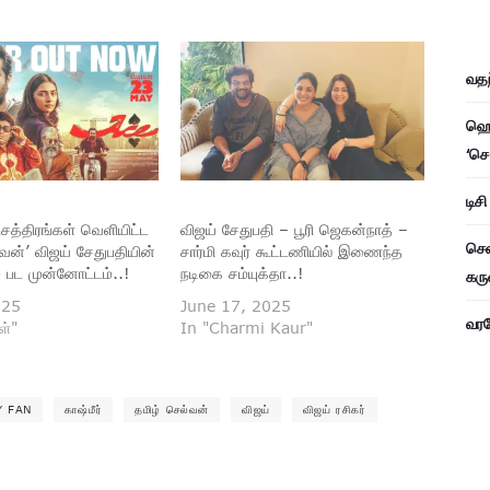
வதந
ஹெச
‘செ
டிச
சத்திரங்கள் வெளியிட்ட
விஜய் சேதுபதி – பூரி ஜெகன்நாத் –
சென
வன்’ விஜய் சேதுபதியின்
சார்மி கவுர் கூட்டணியில் இணைந்த
) பட முன்னோட்டம்..!
நடிகை சம்யுக்தா..!
கரு
025
June 17, 2025
வரவே
ள்"
In "Charmi Kaur"
Y FAN
காஷ்மீர்
தமிழ் செல்வன்
விஜய்
விஜய் ரசிகர்