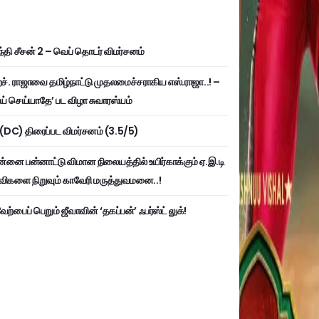
்தி சீசன் 2 – வெப் தொடர் விமர்சனம்
். ராஜாவை தமிழ்நாட்டு முதலமைச்சராகிய எஸ்.ராஜா..! –
ய் செய்யாதே’ பட விழா சுவாரஸ்யம்
ி (DC) திரைப்பட விமர்சனம் (3.5/5)
்னை பன்னாட்டு விமான நிலையத்தில் உயிர்காக்கும் ஏ.இ.டி
விகளை நிறுவும் காவேரி மருத்துவமனை..!
ற்பைப் பெறும் ஜீவாவின் ‘தகப்பன்’ ஃபர்ஸ்ட் லுக்!