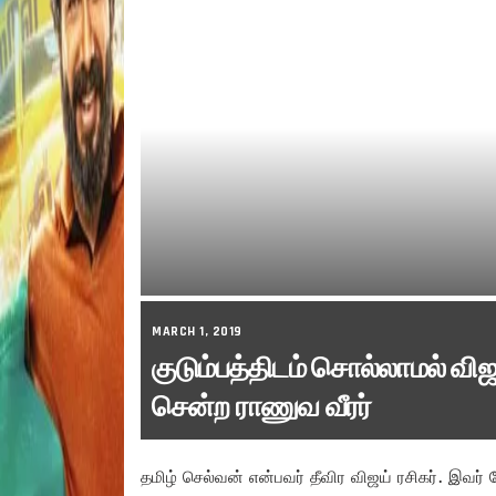
MARCH 1, 2019
குடும்பத்திடம் சொல்லாமல் விஜய
சென்ற ராணுவ வீரர்
தமிழ் செல்வன் என்பவர் தீவிர விஜய் ரசிகர். இவர