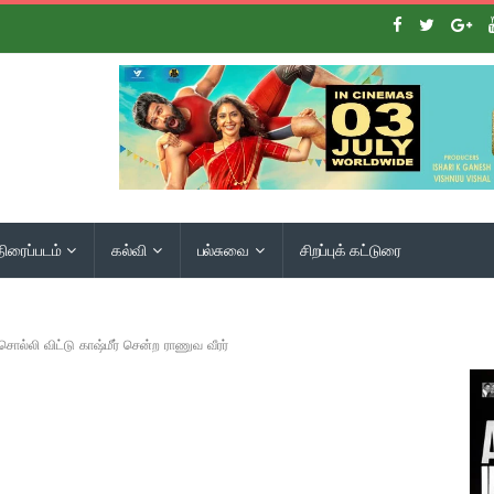
திரைப்படம்
கல்வி
பல்சுவை
சிறப்புக் கட்டுரை
சொல்லி விட்டு காஷ்மீர் சென்ற ராணுவ வீரர்