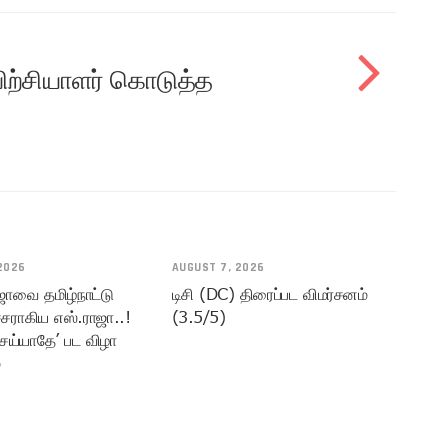
யிற்சியாளர் கொடுத்த
2026
AUGUST 7, 2026
ஜாவை தமிழ்நாட்டு
டிசி (DC) திரைப்பட விமர்சனம்
சராகிய எஸ்.ராஜா..!
(3.5/5)
ெய்யாதே’ பட விழா
்