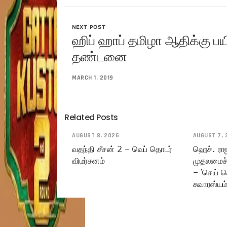
NEXT POST
ஹிப் ஹாப் தமிழா ஆதிக்கு ப
தண்டனை
MARCH 1, 2019
Related Posts
AUGUST 8, 2026
AUGUST 7, 
வதந்தி சீசன் 2 – வெப் தொடர்
ஹெச். ரா
விமர்சனம்
முதலமைச்
– ‘செய் ச
சுவாரஸ்யம