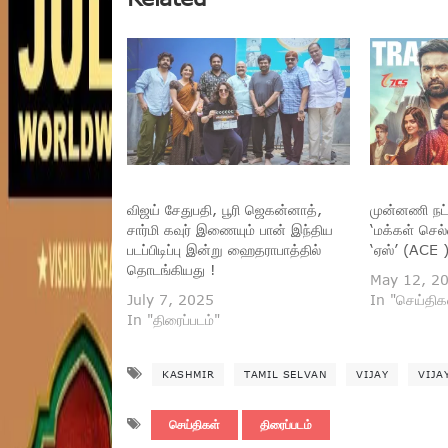
விஜய் சேதுபதி, பூரி ஜெகன்னாத்,
முன்னணி நட்
சார்மி கவுர் இணையும் பான் இந்திய
‘மக்கள் செல்
படப்பிடிப்பு இன்று ஹைதராபாத்தில்
‘ஏஸ்’ (ACE 
தொடங்கியது !
May 12, 2
July 7, 2025
In "செய்திக
In "திரைப்படம்"
KASHMIR
TAMIL SELVAN
VIJAY
VIJA
செய்திகள்
திரைப்படம்