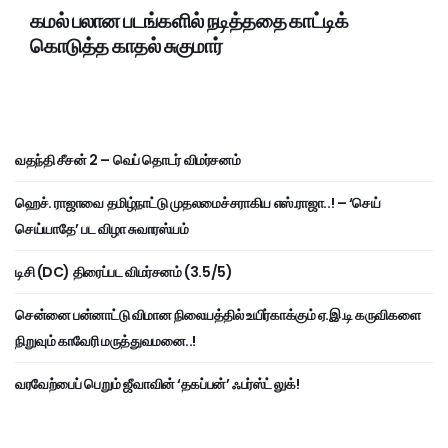
கமல் பலான படங்களில் நடித்ததை காட்டிக்
கொடுத்த காதல் சுகுமார்
வதந்தி சீசன் 2 – வெப் தொடர் விமர்சனம்
ஹெச். ராஜாவை தமிழ்நாட்டு முதலமைச்சராகிய எஸ்.ராஜா..! – ‘செய்
செய்யாதே’ பட விழா சுவாரஸ்யம்
டிசி (DC) திரைப்பட விமர்சனம் (3.5/5)
சென்னை பன்னாட்டு விமான நிலையத்தில் உயிர்காக்கும் ஏ.இ.டி கருவிகளை
நிறுவும் காவேரி மருத்துவமனை..!
வரவேற்பைப் பெறும் ஜீவாவின் ‘தகப்பன்’ ஃபர்ஸ்ட் லுக்!