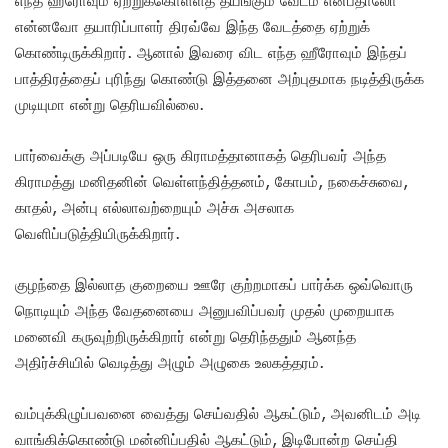
எந்த ஹீரோவும் ஏற்றுக்கொள்ளத் தயங்கும் வேடம் என்பதாலோ
என்னவோ தயாரிப்பாளர் திரவ்வே இந்த வேடத்தை ஏற்றுக்
கொண்டிருக்கிறார். ஆனால் இவரை விட எந்த ஹீரோவும் இந்தப்
பாத்திரத்தைப் புரிந்து கொண்டு இத்தனை அற்புதமாக நடித்திருக்க
முடியுமா என்று தெரியவில்லை.
பார்வைக்கு அப்படியே ஒரு கிராமத்தானாகத் தெரிபவர் அந்த
கிராமத்து மனிதனின் வெள்ளந்தித்தனம், கோபம், நகைச்சுவை,
காதல், அன்பு எல்லாவற்றையும் அச்சு அசலாக
வெளிப்படுத்தியிருக்கிறார்.
குழந்தை இல்லாத குறையை ஊரே குற்றமாகப் பார்க்க ஒவ்வொரு
நொடியும் அந்த வேதனையை அனுபவிப்பவர் முதல் முறையாக
மனைவி கருவுற்றிருக்கிறார் என்று தெரிந்ததும் ஆனந்த
அதிர்ச்சியில் வெடித்து அழும் அழுகை உலகத்தரம்.
வம்புக்கிழுப்பவனை வைத்து செய்வதில் ஆகட்டும், அவனிடம் அடி
வாங்கிக்கொண்டு மன்னிப்பதில் ஆகட்டும், இடிபோன்ற செய்தி