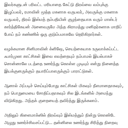
இவர்களுடன் பரிவட்ட மரியாதை கேட்டு திரவ்வை வம்புக்கு
இழுப்பவர், ரமாவின் மூத்த மகளாக வருபவர், அவருக்கு மகளாக
வருபவர், திரவ் இஸ்மத் தம்பதியின் குழந்தையாக வரும் மாஸ்டர்
கார்த்திகேயன் அனைவருமே அந்த கிராமத்து மனிதர்களாக மாறிப்
போய் நம் கண்ணில் ஒரு குடும்பமாகவே தெரிகிறார்கள்.
வழக்கமான சினிமாவின் க்ளிஷே, செயற்கையாக உருவாக்கப்பட்ட
ஃபார்முலா காட்சிகள் இவை எவற்றையும் நம்பாமல் இயல்பாகச்
சொன்னாலே படத்தை உணர்ந்து கொள்ள முடியும் என்று நினைத்த
இயக்குனருக்கும் தயாரிப்பாளருக்கும் பாராட்டுகள்.
ஆனால் அப்படிச் செய்யும்போது காட்சிகள் மிகவும் நீளமானதாகவும்,
நம் பொறுமையை சோதிப்பதாகவும் சில இடங்களில் அமைந்து
விடுகிறது. அந்தக் குறையைத் தவிர்த்து இருக்கலாம்.
அதிலும் கிளைமாக்ஸில் திரவ்வும் இஸ்மத்தும் நின்று கொண்டே
அழுது உணர்ச்சிவசப்பட்டு… தன்னிலை உணர்ந்து சிரித்து நிறைவு