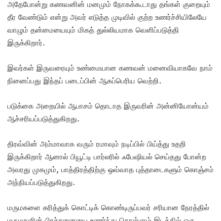
அதேபோன்று கணவனின் மனமும் நோகக்கூடாது தங்கள் குறையும்
தீர வேண்டும் என்று அவர் எடுத்த முடிவில் குற்ற உணர்ச்சியிலேயே
வாழும் தன்மையையும் மிகத் துல்லியமாக வெளிப்படுத்தி
இருக்கிறார்.
இவர்கள் இருவரையும் உண்மையான கணவன் மனைவியாகவே நாம்
நினைப்பது இந்தப் படைப்பின் ஆகப்பெரிய வெற்றி.
படுக்கை அறையில் ஆபாசம் தொடாத இருவரின் அன்னியோன்யம்
ஆச்சரியப்படுத்துகிறது.
திரவ்வின் அம்மாவாக வரும் ரமாவும் நடிப்பில் பிய்த்து உதறி
இருக்கிறார் ஆனால் பியூட்டி பார்லரில் ஃபேஷியல் செய்தது போன்ற
அவரது முகமும், பாத்திரத்திற்கு ஒவ்வாத புத்தாடைகளும் கொஞ்சம்
அந்நியப்படுத்துகிறது.
மருமகளை கரித்துக் கொட்டிக் கொண்டிருப்பவர் சரியான நேரத்தில்
மருமகளின் பிரச்சனையை உணர்ந்து கொள்ளும் இடத்தில் ஒரு