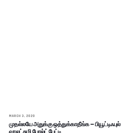
MARCH 3, 2020
முதல்லயே அதுக்கு ஒத்துக்காதீங்க – பியூட்டிஃபுல்
வரலட்சுமி போல்ட் பேட்டி