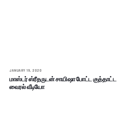
JANUARY 19, 2020
மாஸ்டர் ஸ்ரீதருடன் சாயிஷா போட்ட குத்தாட்ட
வைரல் வீடியோ