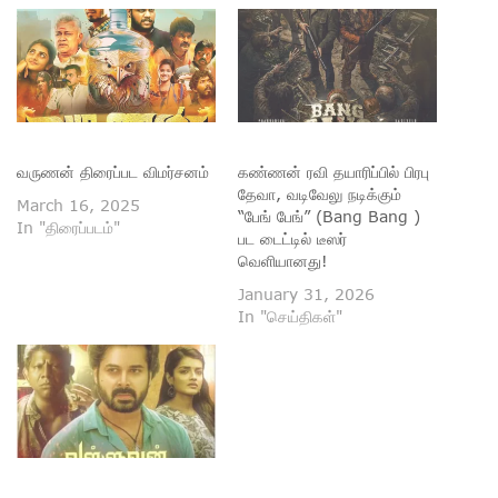
வருணன் திரைப்பட விமர்சனம்
கண்ணன் ரவி தயாரிப்பில் பிரபு
தேவா, வடிவேலு நடிக்கும்
March 16, 2025
“பேங் பேங்” (Bang Bang )
In "திரைப்படம்"
பட டைட்டில் டீஸர்
வெளியானது!
January 31, 2026
In "செய்திகள்"