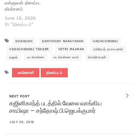
வள்ளுவன் திரைப்பட
விமர்சனம்
June 16, 2026
In "திரைப்படம்"
DHANUSH
SANTHOSH NARAYANAN
VADACHENNAI
VADACHENNAI TEASER
VETRI MAARAN
சந்தோஷ் நாராயணன்
தனுஷ்
வடசென்னை
வடசென்னை டீஸர்
வெற்றிமாறன்
காணொளி
திரைப்படம்
NEXT POST
கஜினிகாந்த் படத்தில் வேலை வாங்கிய
சாயிஷா – சந்தோஷ் பி.ஜெயக்குமார்
JULY 29, 2018