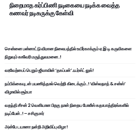
நிறைமாத கர்ப்பிணி நடிகையை நடிக்க வைத்த
கணவர் நடிகருக்கு கேள்வி
சென்னை பன்னாட்டு விமான நிலையத்தில் உயிர்காக்கும் ஏ.இ.டி கருவிகளை
நிறுவும் காவேரி மருத்துவமனை..!
வரவேற்பைப் பெறும் ஜீவாவின் ‘தகப்பன்’ ஃபர்ஸ்ட் லுக்!
நம்பிக்கையுடன் பயணித்தால் வெற்றி கிடைக்கும்..! ‘விஸ்வநாத் & சன்ஸ்’
விழாவில் சூர்யா
வதந்தி சீசன் 2 வெளியான பிறகு நான் நிறைய போலீஸ் கதாபாத்திரங்களில்
நடிப்பேன்..! – சசிகுமார்
அன்பே டயானா நன்றி அறிவிப்பு விழா !