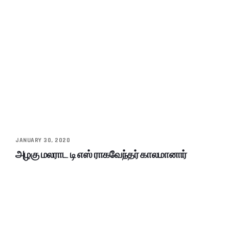
JANUARY 30, 2020
அழகு மலராட டி எஸ் ராகவேந்தர் காலமானார்