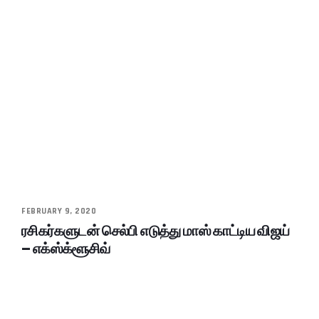
FEBRUARY 9, 2020
ரசிகர்களுடன் செல்பி எடுத்து மாஸ் காட்டிய விஜய்
– எக்ஸ்க்ளூசிவ்