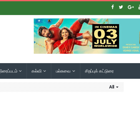
திரைப்படம்
கல்வி
பல்சுவை
சிறப்புக் கட்டுரை
All