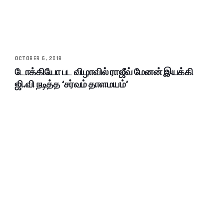
OCTOBER 6, 2018
டோக்கியோ பட விழாவில் ராஜீவ் மேனன் இயக்கி
ஜி.வி நடித்த ‘சர்வம் தாளமயம்’