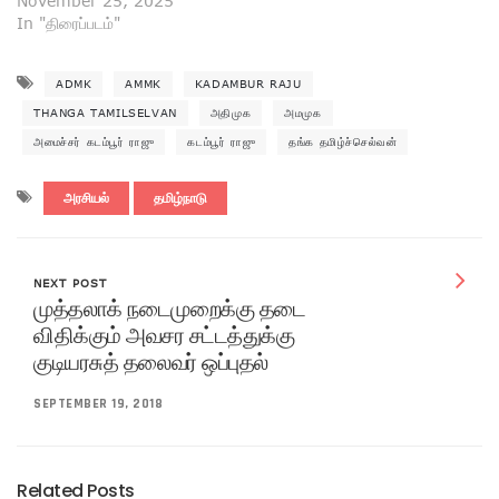
November 25, 2025
In "திரைப்படம்"
ADMK
AMMK
KADAMBUR RAJU
THANGA TAMILSELVAN
அதிமுக
அமமுக
அமைச்சர் கடம்பூர் ராஜு
கடம்பூர் ராஜு
தங்க தமிழ்ச்செல்வன்
அரசியல்
தமிழ்நாடு
NEXT POST
முத்தலாக் நடைமுறைக்கு தடை
விதிக்கும் அவசர சட்டத்துக்கு
குடியரசுத் தலைவர் ஒப்புதல்
SEPTEMBER 19, 2018
Related Posts