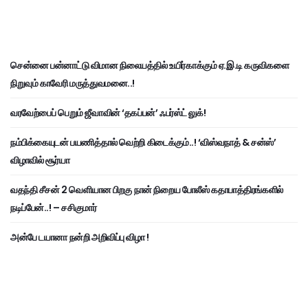
சென்னை பன்னாட்டு விமான நிலையத்தில் உயிர்காக்கும் ஏ.இ.டி கருவிகளை
நிறுவும் காவேரி மருத்துவமனை..!
வரவேற்பைப் பெறும் ஜீவாவின் ‘தகப்பன்’ ஃபர்ஸ்ட் லுக்!
நம்பிக்கையுடன் பயணித்தால் வெற்றி கிடைக்கும்..! ‘விஸ்வநாத் & சன்ஸ்’
விழாவில் சூர்யா
வதந்தி சீசன் 2 வெளியான பிறகு நான் நிறைய போலீஸ் கதாபாத்திரங்களில்
நடிப்பேன்..! – சசிகுமார்
அன்பே டயானா நன்றி அறிவிப்பு விழா !