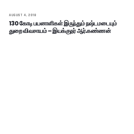
AUGUST 4, 2018
130 கோடி பயனாளிகள் இருந்தும் நஷ்டமடையும்
துறை விவசாயம் – இயக்குநர் ஆர்.கண்ணன்