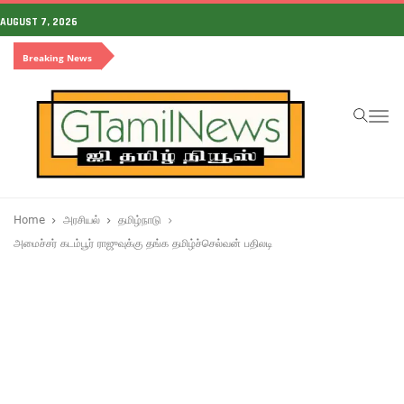
AUGUST 7, 2026
Breaking News
To
na
Home
அரசியல்
தமிழ்நாடு
அமைச்சர் கடம்பூர் ராஜுவுக்கு தங்க தமிழ்ச்செல்வன் பதிலடி