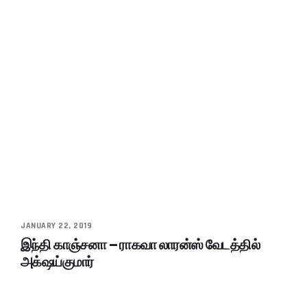
JANUARY 22, 2019
இந்தி காஞ்சனா – ராகவா லாரன்ஸ் வேடத்தில்
அக்‌ஷய்குமார்