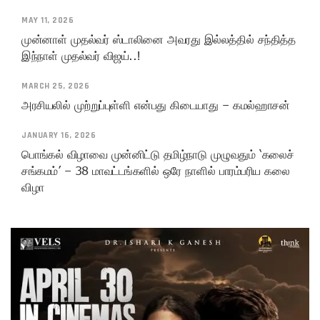
MAY 11, 2026
முன்னாள் முதல்வர் ஸ்டாலினை அவரது இல்லத்தில் சந்தித்த
இந்நாள் முதல்வர் விஜய்..!
MARCH 25, 2026
அரசியலில் முற்றுப்புள்ளி என்பது கிடையாது – கமல்ஹாசன்
JANUARY 16, 2026
பொங்கல் விழாவை முன்னிட்டு தமிழ்நாடு முழுவதும் ‘கலைச்
சங்கமம்’ – 38 மாவட்டங்களில் ஒரே நாளில் பாரம்பரிய கலை
விழா