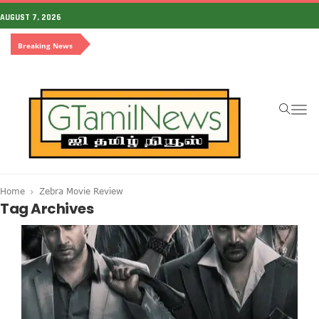
AUGUST 7, 2026
Breaking News
To
na
Home
Zebra Movie Review
Tag Archives