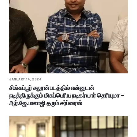
JANUARY 14, 2024
சிங்கப்பூர் சலூன் படத்தில் என்னுடன்
நடித்திருக்கும் மிகப்பெரிய நடிகர் யார் தெரியுமா –
ஆர்.ஜே.பாலாஜி தரும் சர்ப்ரைஸ்