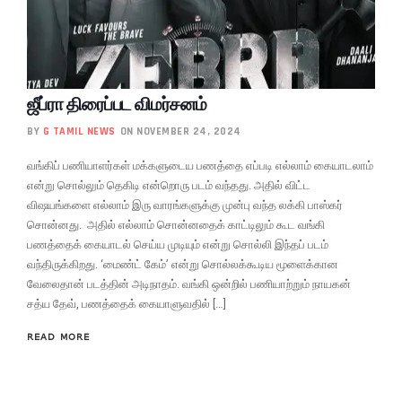
ஜீப்ரா திரைப்பட விமர்சனம்
BY
G TAMIL NEWS
ON NOVEMBER 24, 2024
வங்கிப் பணியாளர்கள் மக்களுடைய பணத்தை எப்படி எல்லாம் கையாடலாம்
என்று சொல்லும் தெகிடி என்றொரு படம் வந்தது. அதில் விட்ட
விஷயங்களை எல்லாம் இரு வாரங்களுக்கு முன்பு வந்த லக்கி பாஸ்கர்
சொன்னது. அதில் எல்லாம் சொன்னதைக் காட்டிலும் கூட வங்கி
பணத்தைக் கையாடல் செய்ய முடியும் என்று சொல்லி இந்தப் படம்
வந்திருக்கிறது. ‘மைண்ட் கேம்’ என்று சொல்லக்கூடிய மூளைக்கான
வேலைதான் படத்தின் அடிநாதம். வங்கி ஒன்றில் பணியாற்றும் நாயகன்
சத்ய தேவ், பணத்தைக் கையாளுவதில் […]
READ MORE