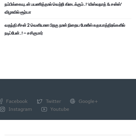
நம்பிக்கையுடன் பயணித்தால் வெற்றி கிடைக்கும்..! ‘விஸ்வநாத் & சன்ஸ்’
விழாவில் சூர்யா
வதந்தி சீசன் 2 வெளியான பிறகு நான் நிறைய போலீஸ் கதாபாத்திரங்களில்
நடிப்பேன்..! – சசிகுமார்
Facebook
Twitter
Google+
Instagram
Youtube
NEWSLETTER