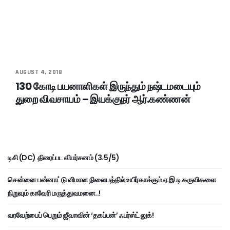
AUGUST 4, 2018
130 கோடி பயனாளிகள் இருந்தும் நஷ்டமடையும்
துறை விவசாயம் – இயக்குநர் ஆர்.கண்ணன்
டிசி (DC) திரைப்பட விமர்சனம் (3.5/5)
சென்னை பன்னாட்டு விமான நிலையத்தில் உயிர்காக்கும் ஏ.இ.டி கருவிகளை
நிறுவும் காவேரி மருத்துவமனை..!
வரவேற்பைப் பெறும் ஜீவாவின் ‘தகப்பன்’ ஃபர்ஸ்ட் லுக்!