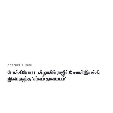
OCTOBER 6, 2018
டோக்கியோ பட விழாவில் ராஜீவ் மேனன் இயக்கி
ஜி.வி நடித்த ‘சர்வம் தாளமயம்’