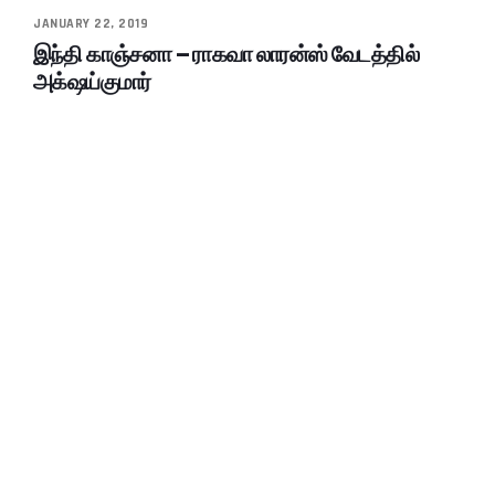
JANUARY 22, 2019
இந்தி காஞ்சனா – ராகவா லாரன்ஸ் வேடத்தில்
அக்‌ஷய்குமார்