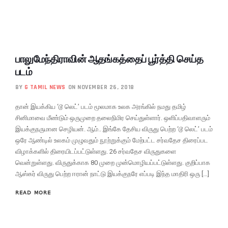
பாலுமேந்திராவின் ஆதங்கத்தைப் பூர்த்தி செய்த
படம்
BY
G TAMIL NEWS
ON NOVEMBER 26, 2018
தான் இயக்கிய ‘டூ லெட்’ படம் மூலமாக உலக அரங்கில் நமது தமிழ்
சினிமாவை மீண்டும் ஒருமுறை தலைநிமிர செய்துள்ளார். ஒளிப்பதிவாளரும்
இயக்குநருமான செழியன். ஆம்.. இங்கே தேசிய விருது பெற்ற ‘டூ லெட்’ படம்
ஒரே ஆண்டில் உலகம் முழுவதும் நூற்றுக்கும் மேற்பட்ட சர்வதேச திரைப்பட
விழாக்களில் திரையிடப்பட்டுள்ளது. 26 சர்வதேச விருதுகளை
வென்றுள்ளது. விருதுக்காக 80 முறை முன்மொழியப்பட்டுள்ளது. குறிப்பாக
ஆஸ்கர் விருது பெற்ற ஈரான் நாட்டு இயக்குநரே எப்படி இந்த மாதிரி ஒரு […]
READ MORE