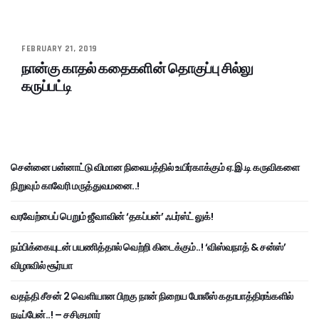
FEBRUARY 21, 2019
நான்கு காதல் கதைகளின் தொகுப்பு சில்லு
கருப்பட்டி
சென்னை பன்னாட்டு விமான நிலையத்தில் உயிர்காக்கும் ஏ.இ.டி கருவிகளை
நிறுவும் காவேரி மருத்துவமனை..!
வரவேற்பைப் பெறும் ஜீவாவின் ‘தகப்பன்’ ஃபர்ஸ்ட் லுக்!
நம்பிக்கையுடன் பயணித்தால் வெற்றி கிடைக்கும்..! ‘விஸ்வநாத் & சன்ஸ்’
விழாவில் சூர்யா
வதந்தி சீசன் 2 வெளியான பிறகு நான் நிறைய போலீஸ் கதாபாத்திரங்களில்
நடிப்பேன்..! – சசிகுமார்