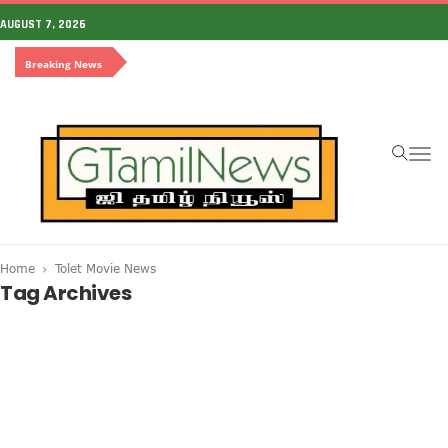
AUGUST 7, 2026
Breaking News
To
na
Home
Tolet Movie News
Tag Archives