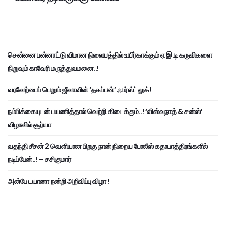
சென்னை பன்னாட்டு விமான நிலையத்தில் உயிர்காக்கும் ஏ.இ.டி கருவிகளை
நிறுவும் காவேரி மருத்துவமனை..!
வரவேற்பைப் பெறும் ஜீவாவின் ‘தகப்பன்’ ஃபர்ஸ்ட் லுக்!
நம்பிக்கையுடன் பயணித்தால் வெற்றி கிடைக்கும்..! ‘விஸ்வநாத் & சன்ஸ்’
விழாவில் சூர்யா
வதந்தி சீசன் 2 வெளியான பிறகு நான் நிறைய போலீஸ் கதாபாத்திரங்களில்
நடிப்பேன்..! – சசிகுமார்
அன்பே டயானா நன்றி அறிவிப்பு விழா !