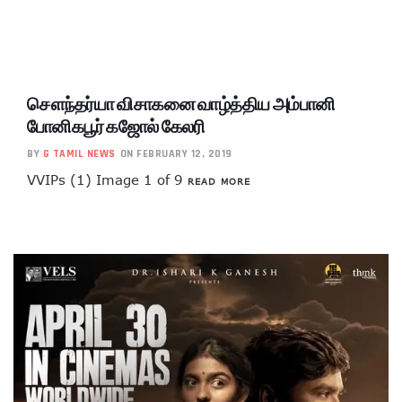
சௌந்தர்யா விசாகனை வாழ்த்திய அம்பானி
போனிகபூர் கஜோல் கேலரி
BY
G TAMIL NEWS
ON FEBRUARY 12, 2019
VVIPs (1) Image 1 of 9
READ MORE