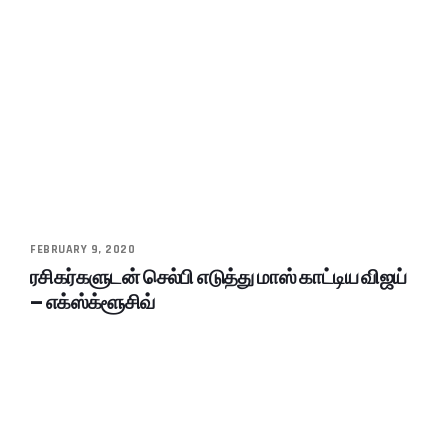
FEBRUARY 9, 2020
ரசிகர்களுடன் செல்பி எடுத்து மாஸ் காட்டிய விஜய்
– எக்ஸ்க்ளூசிவ்