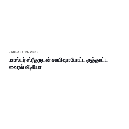
JANUARY 19, 2020
மாஸ்டர் ஸ்ரீதருடன் சாயிஷா போட்ட குத்தாட்ட
வைரல் வீடியோ