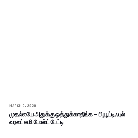
MARCH 3, 2020
முதல்லயே அதுக்கு ஒத்துக்காதீங்க – பியூட்டிஃபுல்
வரலட்சுமி போல்ட் பேட்டி