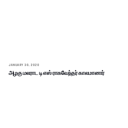
JANUARY 30, 2020
அழகு மலராட டி எஸ் ராகவேந்தர் காலமானார்