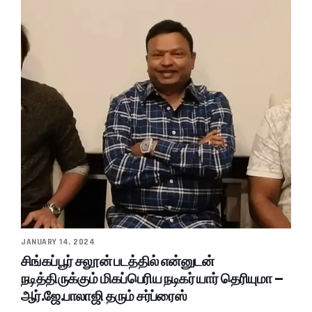
JANUARY 14, 2024
சிங்கப்பூர் சலூன் படத்தில் என்னுடன்
நடித்திருக்கும் மிகப்பெரிய நடிகர் யார் தெரியுமா –
ஆர்.ஜே.பாலாஜி தரும் சர்ப்ரைஸ்