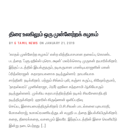
திரை உலகிலும் ஒரு முன்னேற்றக் கழகம்
BY
G TAMIL NEWS
ON JANUARY 21, 2019
‘காதல் முன்னேற்ற கழகம்’ என்ற வித்தியாசமான தலைப்பு கொண்ட
படத்தை ‘ப்ளு ஹில்ஸ் புரொடக்ஷன்’ மலர்க்கொடி முருகன் தயாரிக்கிறார்.
இந்தப் படத்தில் இயக்குநரும், நடிகருமான பாண்டியராஜனின் மகன்
ப்ரித்விராஜன் கதாநாயகனாக நடித்துள்ளார். நாயகியாக
சாந்தினி நடிக்கிறார். மற்றும் சிங்கம் புலி, கஞ்சா கருப்பு, கிஷோர்குமார்,
‘நாதஸ்வரம்’ முனிஸ்ராஜா, அமீர் ஹலோ கந்தசாமி ஆகியோரும்
நடித்துள்ளனர். முக்கிய கதாபாத்திரத்தில் நடிகர் சிவசேனாதிபதி
நடித்திருக்கிறார். ஹாரிஸ் கிருஷ்ணன் ஒளிப்பதிவு
செய்ய, இசையமைத்திருக்கிறார் பி.சி.சிவன் பாடல்களை யுகபாரதி,
மோகன்ராஜ், உமாசுப்ரமணியத்துடன் எழுதி படத்தை இயக்கியிருக்கிறார்.
கதை, திரைக்கதை, வசனமும் இவரே. இந்தப்படத்தின் இசை வெளியீடு
இன்று நடைபெற்றது. […]