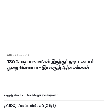
AUGUST 4, 2018
130 கோடி பயனாளிகள் இருந்தும் நஷ்டமடையும்
துறை விவசாயம் – இயக்குநர் ஆர்.கண்ணன்
வதந்தி சீசன் 2 – வெப் தொடர் விமர்சனம்
டிசி (DC) திரைப்பட விமர்சனம் (3.5/5)