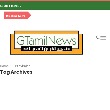
AUGUST 8, 2026
Breaking News
To
na
Home
Prithvirajan
Tag Archives