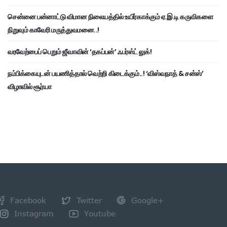
சென்னை பன்னாட்டு விமான நிலையத்தில் உயிர்காக்கும் ஏ.இ.டி கருவிகளை
நிறுவும் காவேரி மருத்துவமனை..!
வரவேற்பைப் பெறும் ஜீவாவின் ‘தகப்பன்’ ஃபர்ஸ்ட் லுக்!
நம்பிக்கையுடன் பயணித்தால் வெற்றி கிடைக்கும்..! ‘விஸ்வநாத் & சன்ஸ்’
விழாவில் சூர்யா
Facebook
Twitter
Google+
Instagram
Youtube