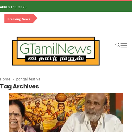
AUGUST 10, 2026
Breaking News
To
na
Home
pongal festival
Tag Archives