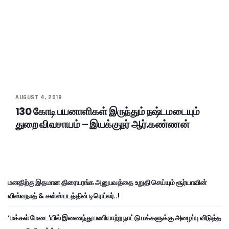
AUGUST 4, 2018
130 கோடி பயனாளிகள் இருந்தும் நஷ்டமடையும்
துறை விவசாயம் – இயக்குநர் ஆர்.கண்ணன்
மனதிற்கு இதமான திரையரங்க அனுபவத்தை உறுதி செய்யும் சூர்யாவின்
விஸ்வநாத் & சன்ஸ் படத்தின் டிரெய்லர்..!
‘மக்கள் மேடை’யில் இணைந்து பணியாற்ற நாட்டு மக்களுக்கு அழைப்பு விடுத்த