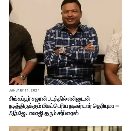
JANUARY 14, 2024
சிங்கப்பூர் சலூன் படத்தில் என்னுடன்
நடித்திருக்கும் மிகப்பெரிய நடிகர் யார் தெரியுமா –
ஆர்.ஜே.பாலாஜி தரும் சர்ப்ரைஸ்