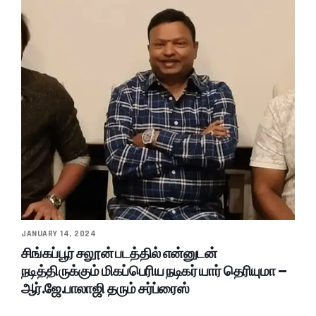
JANUARY 14, 2024
சிங்கப்பூர் சலூன் படத்தில் என்னுடன்
நடித்திருக்கும் மிகப்பெரிய நடிகர் யார் தெரியுமா –
ஆர்.ஜே.பாலாஜி தரும் சர்ப்ரைஸ்