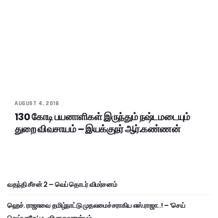
AUGUST 4, 2018
130 கோடி பயனாளிகள் இருந்தும் நஷ்டமடையும்
துறை விவசாயம் – இயக்குநர் ஆர்.கண்ணன்
வதந்தி சீசன் 2 – வெப் தொடர் விமர்சனம்
ஹெச். ராஜாவை தமிழ்நாட்டு முதலமைச்சராகிய எஸ்.ராஜா..! – ‘செய்
செய்யாதே’ பட விழா சுவாரஸ்யம்