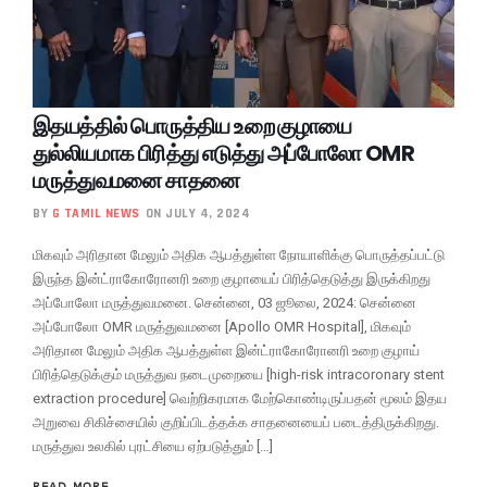
இதயத்தில் பொருத்திய உறை குழாயை
துல்லியமாக பிரித்து எடுத்து அப்போலோ OMR
மருத்துவமனை சாதனை
BY
G TAMIL NEWS
ON JULY 4, 2024
மிகவும் அரிதான மேலும் அதிக ஆபத்துள்ள நோயாளிக்கு பொருத்தப்பட்டு
இருந்த இன்ட்ராகோரோனரி உறை குழாயைப் பிரித்தெடுத்து இருக்கிறது
அப்போலோ மருத்துவமனை. சென்னை, 03 ஜூலை, 2024: சென்னை
அப்போலோ OMR மருத்துவமனை [Apollo OMR Hospital], மிகவும்
அரிதான மேலும் அதிக ஆபத்துள்ள இன்ட்ராகோரோனரி உறை குழாய்
பிரித்தெடுக்கும் மருத்துவ நடைமுறையை [high-risk intracoronary stent
extraction procedure] வெற்றிகரமாக மேற்கொண்டிருப்பதன் மூலம் இதய
அறுவை சிகிச்சையில் குறிப்பிடத்தக்க சாதனையைப் படைத்திருக்கிறது.
மருத்துவ உலகில் புரட்சியை ஏற்படுத்தும் […]
READ MORE