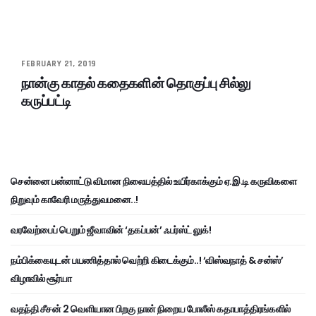
FEBRUARY 21, 2019
நான்கு காதல் கதைகளின் தொகுப்பு சில்லு
கருப்பட்டி
சென்னை பன்னாட்டு விமான நிலையத்தில் உயிர்காக்கும் ஏ.இ.டி கருவிகளை
நிறுவும் காவேரி மருத்துவமனை..!
வரவேற்பைப் பெறும் ஜீவாவின் ‘தகப்பன்’ ஃபர்ஸ்ட் லுக்!
நம்பிக்கையுடன் பயணித்தால் வெற்றி கிடைக்கும்..! ‘விஸ்வநாத் & சன்ஸ்’
விழாவில் சூர்யா
வதந்தி சீசன் 2 வெளியான பிறகு நான் நிறைய போலீஸ் கதாபாத்திரங்களில்