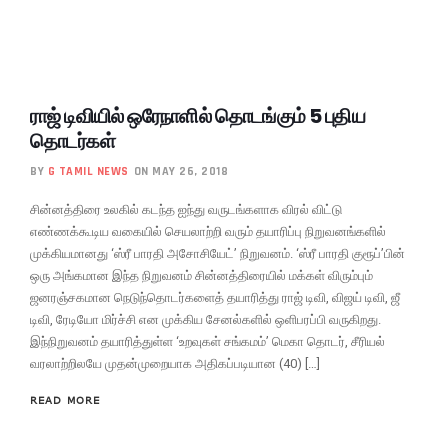
ராஜ் டிவியில் ஒரேநாளில் தொடங்கும் 5 புதிய
தொடர்கள்
BY
G TAMIL NEWS
ON MAY 26, 2018
சின்னத்திரை உலகில் கடந்த ஐந்து வருடங்களாக விரல் விட்டு
எண்ணக்கூடிய வகையில் செயலாற்றி வரும் தயாரிப்பு நிறுவனங்களில்
முக்கியமானது ‘ஸ்ரீ பாரதி அசோசியேட்’ நிறுவனம். ‘ஸ்ரீ பாரதி குரூப்’பின்
ஒரு அங்கமான இந்த நிறுவனம் சின்னத்திரையில் மக்கள் விரும்பும்
ஜனரஞ்சகமான நெடுந்தொடர்களைத் தயாரித்து ராஜ் டிவி, விஜய் டிவி, ஜீ
டிவி, ரேடியோ மிர்ச்சி என முக்கிய சேனல்களில் ஒளிபரப்பி வருகிறது.
இந்நிறுவனம் தயாரித்துள்ள ‘உறவுகள் சங்கமம்’ மெகா தொடர், சீரியல்
வரலாற்றிலயே முதன்முறையாக அதிகப்படியான (40) […]
READ MORE