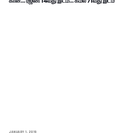
கான்… ரஜினி 14வது இடம்… கமல் 71வது இடம்
JANUARY 1, 2019