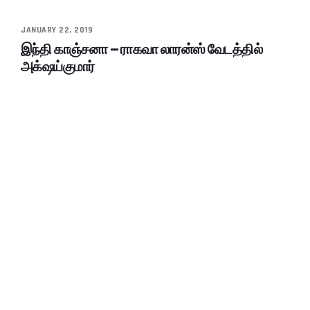
JANUARY 22, 2019
இந்தி காஞ்சனா – ராகவா லாரன்ஸ் வேடத்தில்
அக்‌ஷய்குமார்