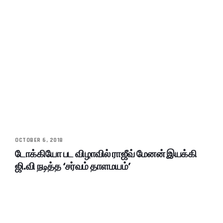
OCTOBER 6, 2018
டோக்கியோ பட விழாவில் ராஜீவ் மேனன் இயக்கி
ஜி.வி நடித்த ‘சர்வம் தாளமயம்’