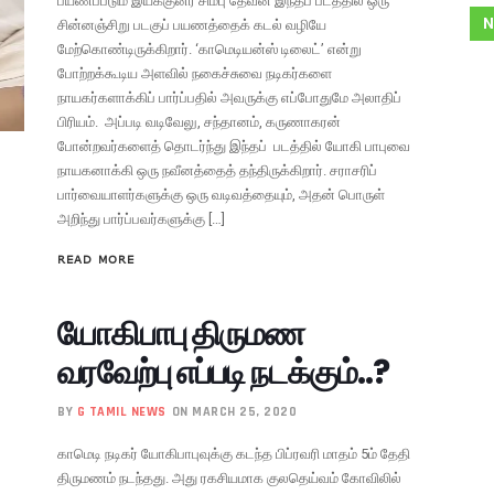
பயணப்படும் இயக்குனர் சிம்பு தேவன் இந்தப் படத்தில் ஒரு
N
சின்னஞ்சிறு படகுப் பயணத்தைக் கடல் வழியே
மேற்கொண்டிருக்கிறார். ‘காமெடியன்ஸ் டிலைட்’ என்று
போற்றக்கூடிய அளவில் நகைச்சுவை நடிகர்களை
நாயகர்களாக்கிப் பார்ப்பதில் அவருக்கு எப்போதுமே அலாதிப்
பிரியம். அப்படி வடிவேலு, சந்தானம், கருணாகரன்
போன்றவர்களைத் தொடர்ந்து இந்தப் படத்தில் யோகி பாபுவை
நாயகனாக்கி ஒரு நவீனத்தைத் தந்திருக்கிறார். சராசரிப்
பார்வையாளர்களுக்கு ஒரு வடிவத்தையும், அதன் பொருள்
அறிந்து பார்ப்பவர்களுக்கு […]
READ MORE
யோகிபாபு திருமண
வரவேற்பு எப்படி நடக்கும்..?
BY
G TAMIL NEWS
ON MARCH 25, 2020
காமெடி நடிகர் யோகிபாபுவுக்கு கடந்த பிப்ரவரி மாதம் 5ம் தேதி
திருமணம் நடந்தது. அது ரகசியமாக குலதெய்வம் கோவிலில்