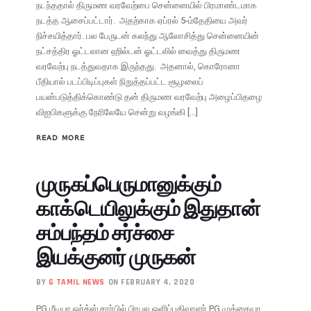
நடந்ததால் திருமண வரவேற்பை சென்னையில் பிரமாண்டமாக
நடத்த ஆசைப்பட்டார். அதற்காக ஏப்ரல் 5-ம்தேதியை அவர்
நிச்சயித்தார். பல பேருடன் கலந்து ஆலோசித்து சென்னையின்
நட்சத்திர ஓட்டலான ஹில்டன் ஓட்டலில் வைத்து திருமண
வரவேற்பு நடத்துவதாக இருந்தது. அதனால், கொரோனா
பீதியால் படப்பிடிப்புகள் நிறுத்தப்பட்ட சூழலைப்
பயன்படுத்திக்கொண்டு தன் திருமண வரவேற்பு அழைப்பிதழை
விஐபிகளுக்கு நேரிலேயே சென்று வழங்கி […]
READ MORE
முருகப்பெருமானுக்கும்
காக்டெயிலுக்கும் இதுதான்
சம்பந்தம் சர்ச்சை
இயக்குனர் முருகன்
BY
G TAMIL NEWS
ON FEBRUARY 4, 2020
PG மீடியா ஒர்க்ஸ் சார்பில் பிரபல ஒளிப்பதிவாளர் PG முத்தையா