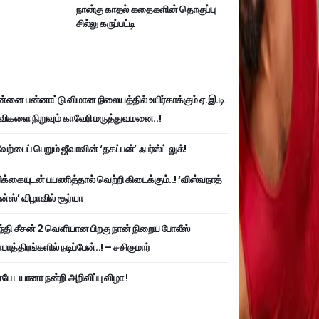
நான்கு காதல் கதைகளின் தொகுப்பு
சில்லு கருப்பட்டி
்னை பன்னாட்டு விமான நிலையத்தில் உயிர்காக்கும் ஏ.இ.டி
விகளை நிறுவும் காவேரி மருத்துவமனை..!
ற்பைப் பெறும் ஜீவாவின் ‘தகப்பன்’ ஃபர்ஸ்ட் லுக்!
பிக்கையுடன் பயணித்தால் வெற்றி கிடைக்கும்..! ‘விஸ்வநாத்
ன்ஸ்’ விழாவில் சூர்யா
்தி சீசன் 2 வெளியான பிறகு நான் நிறைய போலீஸ்
ாத்திரங்களில் நடிப்பேன்..! – சசிகுமார்
பே டயானா நன்றி அறிவிப்பு விழா !