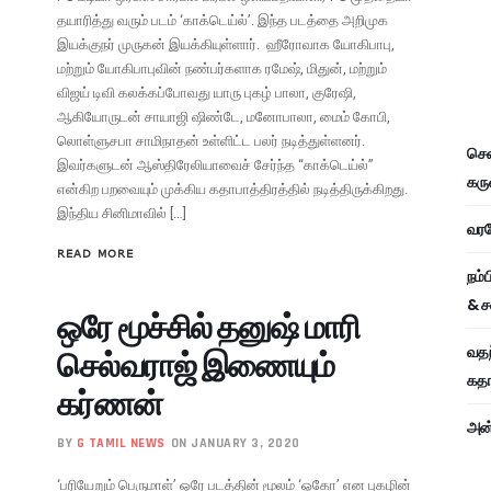
தயாரித்து வரும் படம் ‘காக்டெய்ல்’. இந்த படத்தை அறிமுக
இயக்குநர் முருகன் இயக்கியுள்ளார். ஹீரோவாக யோகிபாபு,
மற்றும் யோகிபாபுவின் நண்பர்களாக ரமேஷ், மிதுன், மற்றும்
விஜய் டிவி கலக்கப்போவது யாரு புகழ் பாலா, குரேஷி,
ஆகியோருடன் சாயாஜி ஷிண்டே, மனோபாலா, மைம் கோபி,
லொள்ளுசபா சாமிநாதன் உள்ளிட்ட பலர் நடித்துள்ளனர்.
சென
இவர்களுடன் ஆஸ்திரேலியாவைச் சேர்ந்த “காக்டெய்ல்”
கரு
என்கிற பறவையும் முக்கிய கதாபாத்திரத்தில் நடித்திருக்கிறது.
இந்திய சினிமாவில் […]
வரவே
READ MORE
நம்
& ச
ஒரே மூச்சில் தனுஷ் மாரி
வதந
செல்வராஜ் இணையும்
கதாப
கர்ணன்
அன்
BY
G TAMIL NEWS
ON JANUARY 3, 2020
‘பரியேறும் பெருமாள்’ ஒரே படத்தின் மூலம் ‘ஓகோ’ என புகழின்