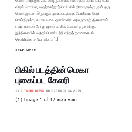
பெண் பார்த்துக் கொண்டிருப்பதாக சமீபத்தில் பிகில் விழாவில்
விஜய் சொல்ல, அதற்கேற்றாற்போல் சில் தினகளுக்கு முன் ஒரு
பெண்ணுடன் இருக்கும் புகைப்படத்தை யோகிபாபு ஷேர்
செய்திருக்க, சமூக வலை தளங்களில் அவருக்குத் திருமணம்
என்ற தகவல் நேற்று முதல் பரவிக் கொண்டிருக்கிறது.
இந்நிலையில் அந்தப்பெண் பற்றி எந்தத் தகவலையும்
தெரிவிக்காத யோகிபாபு […]
READ MORE
பிகில் படத்தின் மெகா
புகைப்பட கேலரி
BY
G TAMIL NEWS
ON OCTOBER 13, 2019
(1) Image 1 of 42
READ MORE