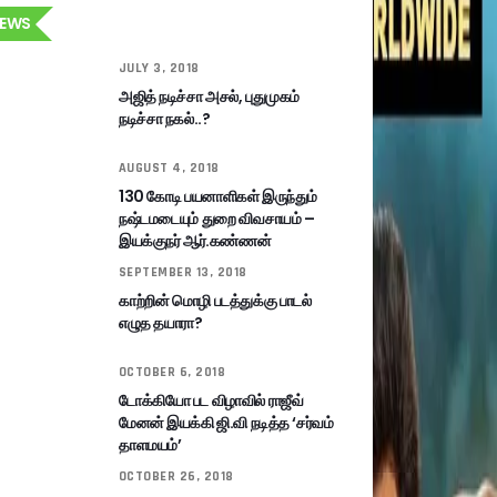
EWS
JULY 3, 2018
அஜித் நடிச்சா அசல், புதுமுகம்
நடிச்சா நகல்..?
AUGUST 4, 2018
130 கோடி பயனாளிகள் இருந்தும்
நஷ்டமடையும் துறை விவசாயம் –
இயக்குநர் ஆர்.கண்ணன்
SEPTEMBER 13, 2018
காற்றின் மொழி படத்துக்கு பாடல்
எழுத தயாரா?
OCTOBER 6, 2018
டோக்கியோ பட விழாவில் ராஜீவ்
மேனன் இயக்கி ஜி.வி நடித்த ‘சர்வம்
தாளமயம்’
OCTOBER 26, 2018