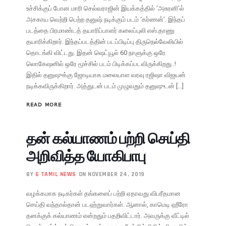
உச்சிக்குப் போன மாரி செல்வராஜின் இயக்கத்தில் ‘அசுரனி’ல்
அசகாய வெற்றி பெற்ற தனுஷ் நடிக்கும் படம் ‘கர்ணன்’. இந்தப்
படத்தை பிரமாண்டத் தயாரிப்பாளர் கலைப்புலி எஸ்.தாணு
தயாரிக்கிறார். இந்தப்படத்தின் படப்பிடிப்பு திருநெல்வேலியில்
தொடங்கி விட்டது. இதன் ஷெட்யூல் 60 நாளுக்கு ஒரே
லொகேஷனில் ஒரே மூச்சில் படம் பிடிக்கப்படவிருக்கிறது..!
இதில் தனுஷுக்கு ஜோடியாக மலையாள வரவு ரஜிஷா விஜயன்
நடிக்கவிருக்கிறார். அத்துடன் படம் முழுவதும் தனுஷுடன் […]
READ MORE
தன் கல்யாணம் பற்றி செய்தி
அறிவித்த யோகிபாபு
BY
G TAMIL NEWS
ON NOVEMBER 24, 2019
வழக்கமாக நடிகர்கள் தங்களைப் பற்றி ஏதாவது விபரீதமான
செய்தி வந்தால்தான் படஹ்றுவார்கள். ஆனால், காமெடி ஹீரோ
தனக்குக் கல்யாணம் என்றதும் பதறிவிட்டார். அவருக்கு வீட்டில்