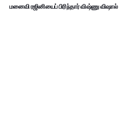
மனைவி ரஜினியைப் பிரிந்தார் விஷ்ணு விஷால்