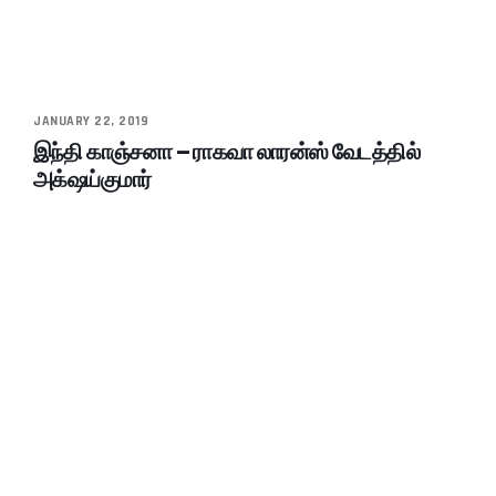
JANUARY 22, 2019
இந்தி காஞ்சனா – ராகவா லாரன்ஸ் வேடத்தில்
அக்‌ஷய்குமார்