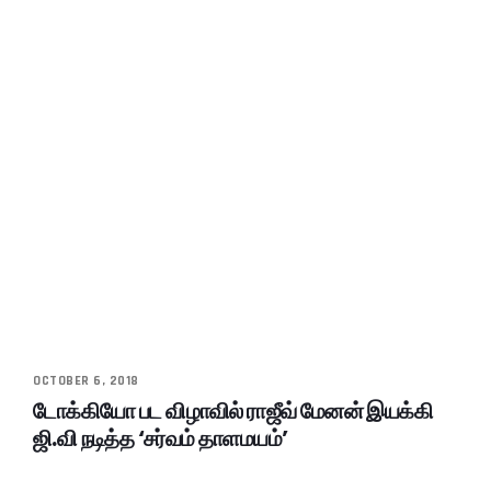
OCTOBER 6, 2018
டோக்கியோ பட விழாவில் ராஜீவ் மேனன் இயக்கி
ஜி.வி நடித்த ‘சர்வம் தாளமயம்’