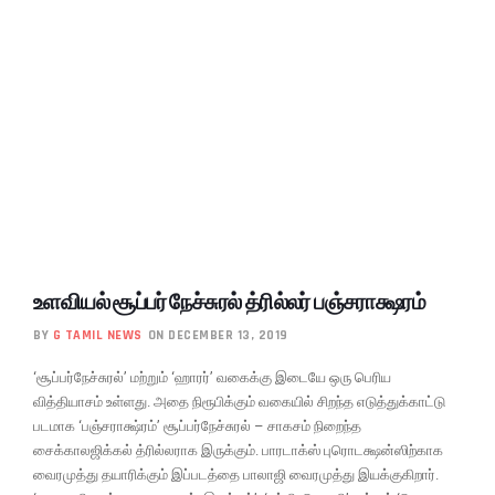
உளவியல் சூப்பர் நேச்சுரல் த்ரில்லர் பஞ்சராக்ஷரம்
BY
G TAMIL NEWS
ON DECEMBER 13, 2019
‘சூப்பர்நேச்சுரல்’ மற்றும் ‘ஹாரர்’ வகைக்கு இடையே ஒரு பெரிய
வித்தியாசம் உள்ளது. அதை நிரூபிக்கும் வகையில் சிறந்த எடுத்துக்காட்டு
படமாக ‘பஞ்சராக்ஷ்ரம்’ சூப்பர்நேச்சுரல் – சாகசம் நிறைந்த
சைக்காலஜிக்கல் த்ரில்லராக இருக்கும். பாரடாக்ஸ் புரொடக்ஷன்ஸிற்காக
வைரமுத்து தயாரிக்கும் இப்படத்தை பாலாஜி வைரமுத்து இயக்குகிறார்.