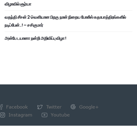
விழாவில் சூர்யா
வதந்தி சீசன் 2 வெளியான பிறகு நான் நிறைய போலீஸ் கதாபாத்திரங்களில்
நடிப்பேன்..! – சசிகுமார்
அன்பே டயானா நன்றி அறிவிப்பு விழா !
Facebook
Twitter
Google+
Instagram
Youtube
NEWSLETTER