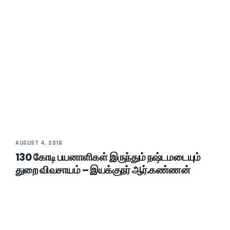
AUGUST 4, 2018
130 கோடி பயனாளிகள் இருந்தும் நஷ்டமடையும்
துறை விவசாயம் – இயக்குநர் ஆர்.கண்ணன்