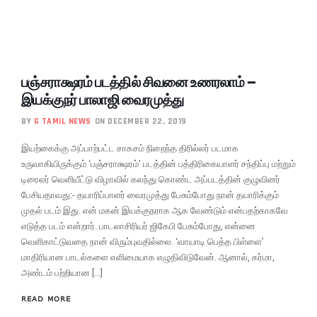
பஞ்சராக்ஷரம் படத்தில் சிவனை உணரலாம் –
இயக்குநர் பாலாஜி வைரமுத்து
BY
G TAMIL NEWS
ON DECEMBER 22, 2019
இயற்கைக்கு அப்பாற்பட்ட சாகசம் நிறைந்த திரில்லர் படமாக
உருவாகியிருக்கும் ‘பஞ்சராக்ஷரம்’ படத்தின் பத்திரிகையாளர் சந்திப்பு மற்றும்
டிரைலர் வெளியீட்டு விழாவில் கலந்து கொண்ட அப்படத்தின் குழுவினர்
பேசியதாவது:- தயாரிப்பாளர் வைரமுத்து பேசும்போது நான் தயாரிக்கும்
முதல் படம் இது. என் மகன் இயக்குநராக ஆக வேண்டும் என்பதற்காகவே
எடுத்த படம் என்றார். பாடலாசிரியர் ஜிகேபி பேசும்போது, என்னை
வெளிகாட்டுவதை நான் விரும்புவதில்லை. ‘வாயாடி பெத்த பிள்ளை’
மாதிரியான பாடல்களை எளிமையாக எழுதிவிடுவேன். ஆனால், கர்மா,
அண்டம் பற்றியான […]
READ MORE