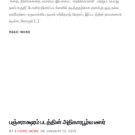
‘கதை, திரைக்கதை, வசனம், இயக்கம்’, ‘சந்திரமௌலி’ மற்றும் ‘பொது
நலம் கருதி’ போன்ற திரைப்படங்களில் நடித்ததற்காக தனக்கு ஒரு நல்ல
வரவேற்பை உருவாக்கிய நடிகர் சந்தோஷ் பிரதாப், இப்படத்தில் நாயகனாக
நடிக்க, கோகுல் […]
READ MORE
பஞ்சராக்ஷரம் படத்தின் அதிகாரபூர்வ டீஸர்
BY
G TAMIL NEWS
ON JANUARY 13, 2019