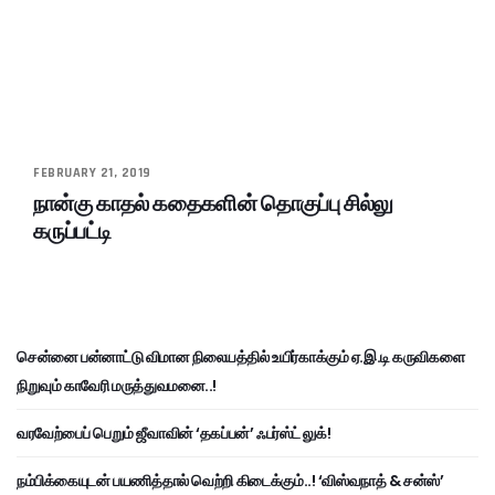
FEBRUARY 21, 2019
நான்கு காதல் கதைகளின் தொகுப்பு சில்லு
கருப்பட்டி
சென்னை பன்னாட்டு விமான நிலையத்தில் உயிர்காக்கும் ஏ.இ.டி கருவிகளை
நிறுவும் காவேரி மருத்துவமனை..!
வரவேற்பைப் பெறும் ஜீவாவின் ‘தகப்பன்’ ஃபர்ஸ்ட் லுக்!
நம்பிக்கையுடன் பயணித்தால் வெற்றி கிடைக்கும்..! ‘விஸ்வநாத் & சன்ஸ்’