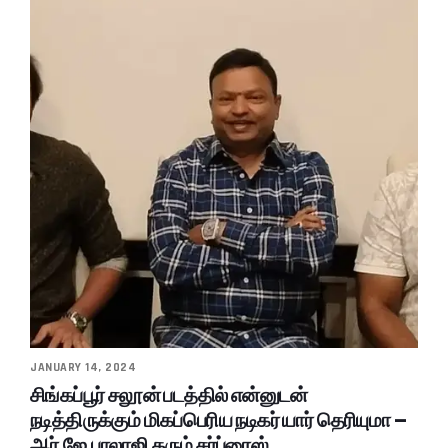
JANUARY 14, 2024
சிங்கப்பூர் சலூன் படத்தில் என்னுடன்
நடித்திருக்கும் மிகப்பெரிய நடிகர் யார் தெரியுமா –
ஆர்.ஜே.பாலாஜி தரும் சர்ப்ரைஸ்