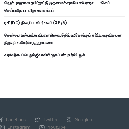
ஹெச். ராஜாவை தமிழ்நாட்டு முதலமைச்சராகிய எஸ்.ராஜா..! – ‘செய்
செய்யாதே’ பட விழா சுவாரஸ்யம்
டிசி (DC) திரைப்பட விமர்சனம் (3.5/5)
சென்னை பன்னாட்டு விமான நிலையத்தில் உயிர்காக்கும் ஏ.இ.டி கருவிகளை
நிறுவும் காவேரி மருத்துவமனை..!
வரவேற்பைப் பெறும் ஜீவாவின் ‘தகப்பன்’ ஃபர்ஸ்ட் லுக்!
Facebook
Twitter
Google+
Instagram
Youtube