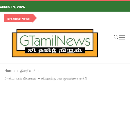
AUGUST 9, 2026
Breaking News
To
na
Home
திரைப்படம்
அண்டா பால் விவகாரம் – சிம்புவுக்கு பால் முகவர்கள் நன்றி