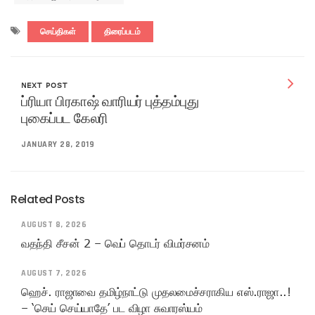
செய்திகள்
திரைப்படம்
NEXT POST
ப்ரியா பிரகாஷ் வாரியர் புத்தம்புது
புகைப்பட கேலரி
JANUARY 28, 2019
Related Posts
AUGUST 8, 2026
வதந்தி சீசன் 2 – வெப் தொடர் விமர்சனம்
AUGUST 7, 2026
ஹெச். ராஜாவை தமிழ்நாட்டு முதலமைச்சராகிய எஸ்.ராஜா..!
– ‘செய் செய்யாதே’ பட விழா சுவாரஸ்யம்