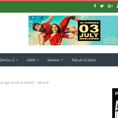
திரைப்படம்
கல்வி
பல்சுவை
சிறப்புக் கட்டுரை
ம் ஒரு டைரக்டரா என்றார் – எஸ்.ஏ.சி