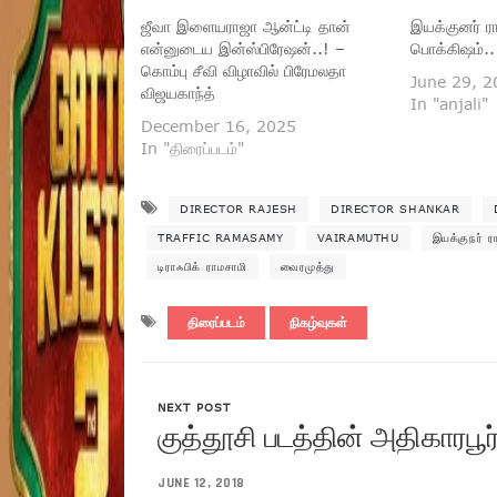
ஜீவா இளையராஜா ஆன்ட்டி தான்
இயக்குனர் ர
என்னுடைய இன்ஸ்பிரேஷன்..! –
பொக்கிஷம்..
கொம்பு சீவி விழாவில் பிரேமலதா
June 29, 2
விஜயகாந்த்
In "anjali"
December 16, 2025
In "திரைப்படம்"
DIRECTOR RAJESH
DIRECTOR SHANKAR
TRAFFIC RAMASAMY
VAIRAMUTHU
இயக்குநர் ர
டிராஃபிக் ராமசாமி
வைரமுத்து
திரைப்படம்
நிகழ்வுகள்
NEXT POST
குத்தூசி படத்தின் அதிகாரபூர
JUNE 12, 2018