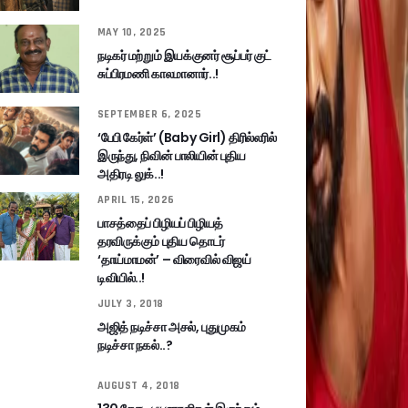
MAY 10, 2025
நடிகர் மற்றும் இயக்குனர் சூப்பர் குட்
சுப்பிரமணி காலமானார்..!
SEPTEMBER 6, 2025
‘பேபி கேர்ள்’ (Baby Girl) திரில்லரில்
இருந்து, நிவின் பாலியின் புதிய
அதிரடி லுக்..!
APRIL 15, 2026
பாசத்தைப் பிழியப் பிழியத்
தரவிருக்கும் புதிய தொடர்
‘தாய்மாமன்’ – விரைவில் விஜய்
டிவியில்..!
JULY 3, 2018
அஜித் நடிச்சா அசல், புதுமுகம்
நடிச்சா நகல்..?
AUGUST 4, 2018