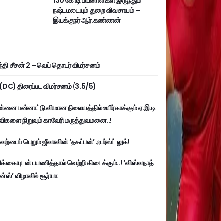
130 கோடி பயனாளிகள் இருந்தும்
நஷ்டமடையும் துறை விவசாயம் –
இயக்குநர் ஆர்.கண்ணன்
்தி சீசன் 2 – வெப் தொடர் விமர்சனம்
ி (DC) திரைப்பட விமர்சனம் (3.5/5)
்னை பன்னாட்டு விமான நிலையத்தில் உயிர்காக்கும் ஏ.இ.டி
விகளை நிறுவும் காவேரி மருத்துவமனை..!
ற்பைப் பெறும் ஜீவாவின் ‘தகப்பன்’ ஃபர்ஸ்ட் லுக்!
பிக்கையுடன் பயணித்தால் வெற்றி கிடைக்கும்..! ‘விஸ்வநாத்
ன்ஸ்’ விழாவில் சூர்யா