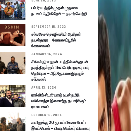
JUNE 26, 2023
பம்பர் படத்தில் முதன் முதலாக
நடனம் ஆடுகிறேன் – நடிகர் வெற்றி
SEPTEMBER 15, 2023
சர்வதேச தொழிலதிபர் ஆகிறார்
நயன்தாரா – கோலாலம்பூரில்
கோலாகலம்
JANUARY 14, 2024
சிங்கப்பூர் சலூன் படத்தில் என்னுடன்
நடித்திருக்கும் மிகப்பெரிய நடிகர் யார்
தெரியுமா – ஆர்.ஜே.பாலாஜி தரும்
சர்ப்ரைஸ்
APRIL 13, 2024
ராக்கிங் ஸ்டார் யாஷ் உடன் நமித்
மல்கோத்ரா இணைந்து தயாரிக்கும்
ராமாயணம்
OCTOBER 18, 2024
கவினுக்கு 20 ரூபாய் பிச்சை போட்ட
இளம்பெண் – பிளடி பெக்கர் விளைவு