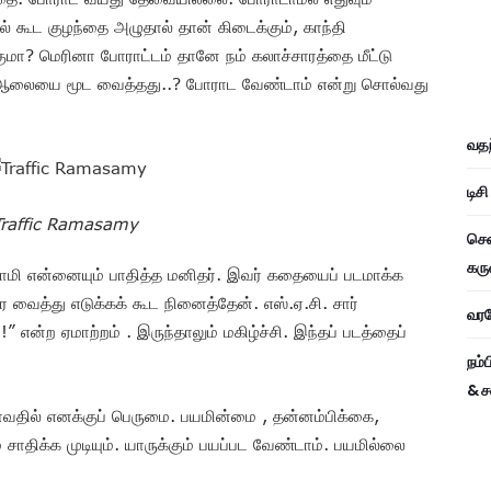
ால் கூட குழந்தை அழுதால் தான் கிடைக்கும், காந்தி
குமா? மெரினா போராட்டம் தானே நம் கலாச்சாரத்தை மீட்டு
ரு ஆலையை மூட வைத்தது..? போராட வேண்டாம் என்று சொல்வது
வதந
டிச
Traffic Ramasamy
சென
கரு
ாமசாமி என்னையும் பாதித்த மனிதர். இவர் கதையைப் படமாக்க
வைத்து எடுக்கக் கூட நினைத்தேன். எஸ்.ஏ.சி. சார்
வரவே
!” என்ற ஏமாற்றம் . இருந்தாலும் மகிழ்ச்சி. இந்தப் படத்தைப்
நம்
& ச
ுவாவதில் எனக்குப் பெருமை. பயமின்மை , தன்னம்பிக்கை,
 சாதிக்க முடியும். யாருக்கும் பயப்பட வேண்டாம். பயமில்லை