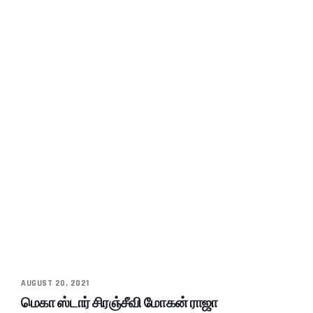
AUGUST 20, 2021
மெகா ஸ்டார் சிரஞ்சீவி மோகன் ராஜா