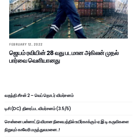
FEBRUARY 12, 2022
ஜெயம் ரவியின் 28 வது படமான அகிலன் முதல்
பார்வை வெளியானது
வதந்தி சீசன் 2 – வெப் தொடர் விமர்சனம்
டிசி (DC) திரைப்பட விமர்சனம் (3.5/5)
சென்னை பன்னாட்டு விமான நிலையத்தில் உயிர்காக்கும் ஏ.இ.டி கருவிகளை
நிறுவும் காவேரி மருத்துவமனை..!