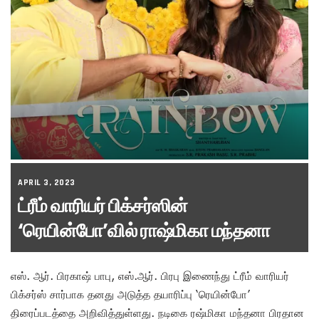
APRIL 3, 2023
ட்ரீம் வாரியர் பிக்சர்ஸின்
‘ரெயின்போ’வில் ராஷ்மிகா மந்தனா
எஸ். ஆர். பிரகாஷ் பாபு, எஸ்.ஆர். பிரபு இணைந்து ட்ரீம் வாரியர்
பிக்சர்ஸ் சார்பாக தனது அடுத்த தயாரிப்பு ‘ரெயின்போ’
திரைப்படத்தை அறிவித்துள்ளது. நடிகை ரஷ்மிகா மந்தனா பிரதான