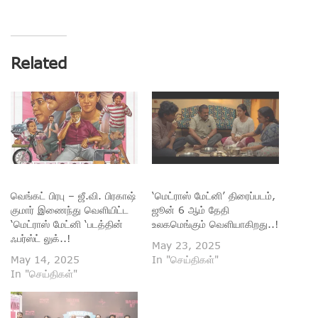
Related
வெங்கட் பிரபு – ஜீ.வி. பிரகாஷ்
‘மெட்ராஸ் மேட்னி’ திரைப்படம்,
குமார் இணைந்து வெளியிட்ட
ஜூன் 6 ஆம் தேதி
‘மெட்ராஸ் மேட்னி ‘படத்தின்
உலகமெங்கும் வெளியாகிறது..!
ஃபர்ஸ்ட் லுக்..!
May 23, 2025
May 14, 2025
In "செய்திகள்"
In "செய்திகள்"