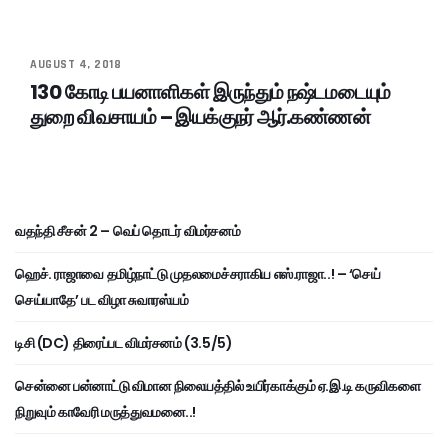
AUGUST 4, 2018
130 கோடி பயனாளிகள் இருந்தும் நஷ்டமடையும்
துறை விவசாயம் – இயக்குநர் ஆர்.கண்ணன்
வதந்தி சீசன் 2 – வெப் தொடர் விமர்சனம்
ஹெச். ராஜாவை தமிழ்நாட்டு முதலமைச்சராகிய எஸ்.ராஜா..! – ‘செய்
செய்யாதே’ பட விழா சுவாரஸ்யம்
டிசி (DC) திரைப்பட விமர்சனம் (3.5/5)
சென்னை பன்னாட்டு விமான நிலையத்தில் உயிர்காக்கும் ஏ.இ.டி கருவிகளை
நிறுவும் காவேரி மருத்துவமனை..!