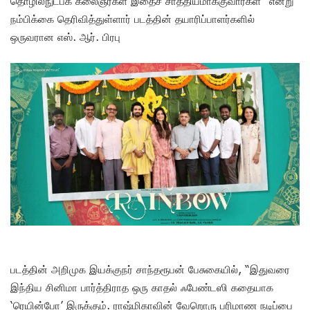
தொழில்நுட்பக் கலைஞர்கள் இதைச் சாத்தியமாக்குவார்கள்” என்று
நம்பிக்கை தெரிவித்துள்ளார் படத்தின் தயாரிப்பாளர்களில்
ஒருவரான எஸ். ஆர். பிரபு
படத்தின் அறிமுக இயக்குநர் சாந்தரூபன் பேசுகையில், “இதுவரை
இந்திய சினிமா பார்த்திராத ஒரு காதல் ஃபேண்டஸி கதையாக
‘ரெயின்போ’ இருக்கும். ராஷ்மிகாவின் வேறொரு பரிமாண நடிப்பை