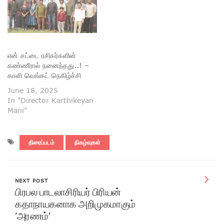
என் சட்டை ரசிகர்களின்
கண்ணீரால் நனைந்தது..! –
காளி வெங்கட் நெகிழ்ச்சி
June 18, 2025
In "Director Karthikeyan
Mani"
திரைப்படம்
நிகழ்வுகள்
NEXT POST
பிரபல பாடலாசிரியர் பிரியன்
கதாநாயகனாக அறிமுகமாகும்
‘அரணம்’