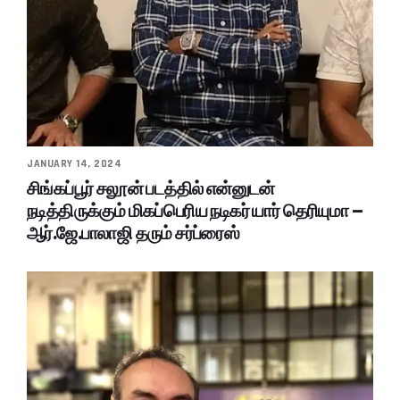
JANUARY 14, 2024
சிங்கப்பூர் சலூன் படத்தில் என்னுடன்
நடித்திருக்கும் மிகப்பெரிய நடிகர் யார் தெரியுமா –
ஆர்.ஜே.பாலாஜி தரும் சர்ப்ரைஸ்