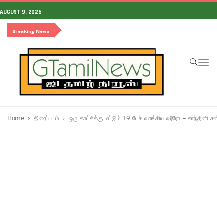
AUGUST 9, 2026
Breaking News
To
na
Home
திரைப்படம்
ஒரு காட்சிக்கு மட்டும் 19 டேக் வாங்கிய ஹீரோ – சாந்தினி ச