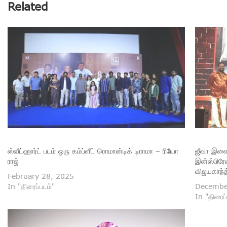
Related
ஸ்வீட்ஹார்ட் படம் ஒரு கம்ப்ளீட் ரொமான்டிக் டிராமா – ரியோ
ஜீவா இளை
ராஜ்
இன்ஸ்பிரே
விஜயகாந்த
February 28, 2025
In "திரைப்படம்"
Decembe
In "திரைப்