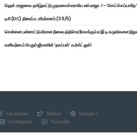
ஹெச். ராஜாவை தமிழ்நாட்டு முதலமைச்சராகிய எஸ்.ராஜா..! – ‘செய் செய்யாதே’ 
டிசி (DC) திரைப்பட விமர்சனம் (3.5/5)
சென்னை பன்னாட்டு விமான நிலையத்தில் உயிர்காக்கும் ஏ.இ.டி கருவிகளை நிறு
வரவேற்பைப் பெறும் ஜீவாவின் ‘தகப்பன்’ ஃபர்ஸ்ட் லுக்!
Facebook
Twitter
Google+
Instagram
Youtube